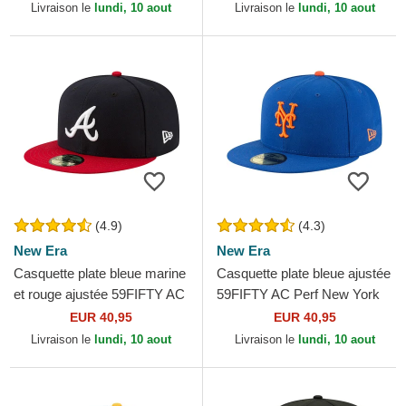
New Era
Era
Livraison le
lundi, 10 aout
Livraison le
lundi, 10 aout
(4.9)
(4.3)
New Era
New Era
Casquette plate bleue marine
Casquette plate bleue ajustée
et rouge ajustée 59FIFTY AC
59FIFTY AC Perf New York
Perf Atlanta Braves MLB
Mets MLB New Era
EUR 40,95
EUR 40,95
New Era
Livraison le
lundi, 10 aout
Livraison le
lundi, 10 aout