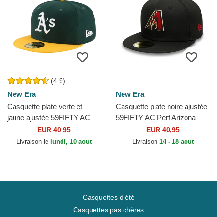
(4.9)
New Era
New Era
Casquette plate verte et
Casquette plate noire ajustée
jaune ajustée 59FIFTY AC
59FIFTY AC Perf Arizona
Perf Oakland Athletics MLB
Diamondbacks MLB New
EUR 40,95
EUR 40,95
New Era
Era
Livraison le
lundi, 10 aout
Livraison
14 - 18 aout
Casquettes d'été
Casquettes pas chères