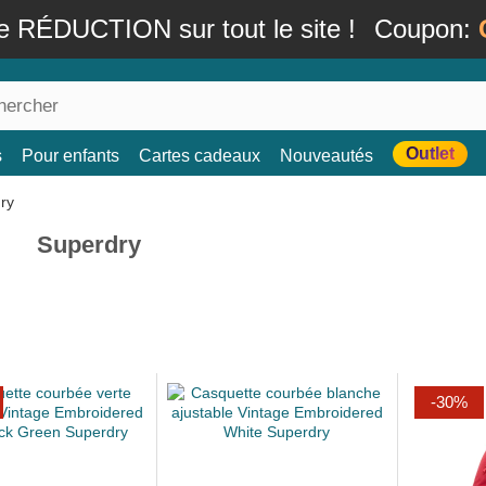
e RÉDUCTION sur tout le site !
Coupon:
Outlet
s
Pour enfants
Cartes cadeaux
Nouveautés
Superdry
-30%