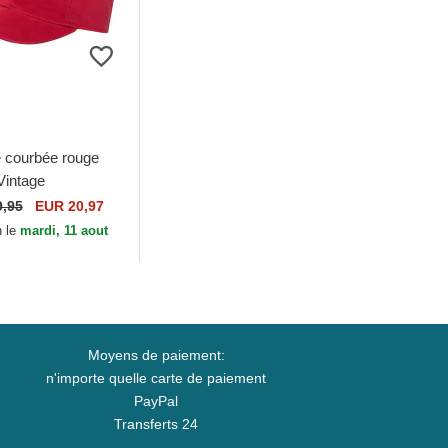
 courbée rouge
Vintage
y Optic Pitch
9,95
EUR 20,97
n le
mardi, 11 aout
Moyens de paiement:
n'importe quelle carte de paiement
PayPal
Transferts 24