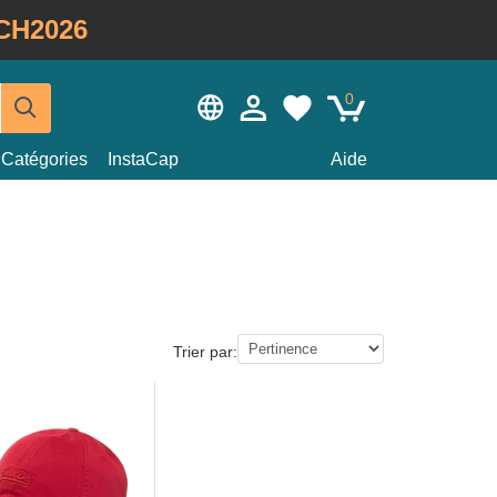
CH2026
0
Catégories
InstaCap
Aide
Trier par: