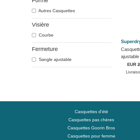
Forme
Autres Casquettes
Visière
Courbe
Superdr
Fermeture
Casquett
ajustable
Sangle ajustable
Embroide
EUR
2
Green Su
Livrais
Casquettes d'été
Casquettes pas chères
Casquettes Goorin Bros
Casquettes pour femme