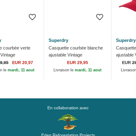
y
Superdry
Superdry
e courbée verte
Casquette courbée blanche
Casquette
 Vintage
ajustable Vintage
ajustable 
red Drop Kick
Embroidered White Superdry
Embroider
9,95
EUR 20,97
EUR 29,95
EUR
2
perdry
Superdry
on le
mardi, 11 aout
Livraison le
mardi, 11 aout
Livraiso
En collaboration avec
Eden Reforestation Projects