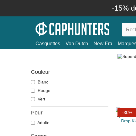
-15% d
Casquettes
Von Dutch
New Era
Marque
Couleur
Blanc
Rouge
Vert
Pour
-30%
Adulte