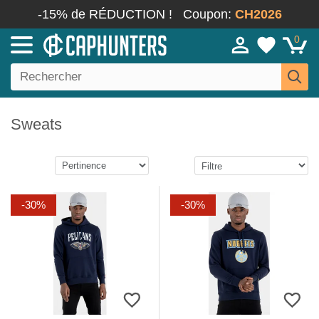
-15% de RÉDUCTION !
Coupon:
CH2026
0
Sweats
-30%
-30%