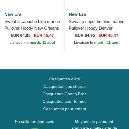
New Era
New Era
Sweat à capuche bleu marine
Sweat à capuche bleu marine
Pullover Hoody New Orleans
Pullover Hoody Denver
Pelicans NBA New Era
Nuggets NBA New Era
EUR
64,95
EUR 45,47
EUR
64,95
EUR 45,47
Livraison le
mardi, 11 aout
Livraison le
mardi, 11 aout
Casquettes d'été
Casquettes pas chères
Casquettes Goorin Bros
Casquettes pour femme
Casquettes pour enfant
En collaboration avec
Moyens de paiement:
n'importe quelle carte de