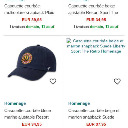
Casquette courbée
Casquette courbée beige
multicolore snapback Plaid
ajustable Resort Sport The
Players Sport The Ball
90s Homenage
EUR 39,95
EUR 34,95
Homenage
Livraison
demain, 11 aout
Livraison
demain, 11 aout
Homenage
Homenage
Casquette courbée bleue
Casquette courbée beige et
marine ajustable Resort
marron snapback Suede
Sport The 90s Homenage
Liberty Sport The Retro
EUR 34,95
EUR 37,95