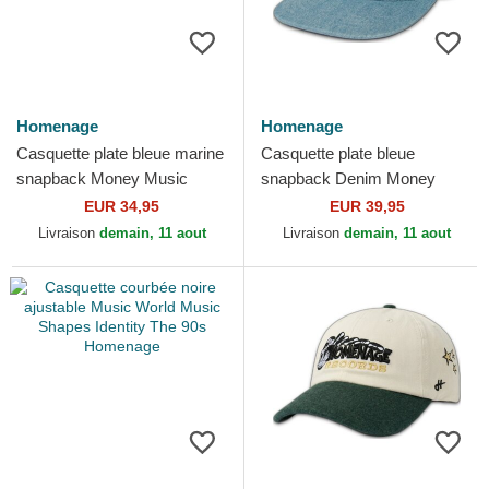
Homenage
Homenage
Casquette plate bleue marine
Casquette plate bleue
snapback Money Music
snapback Denim Money
Shapes Identity The Snap
Music Shapes Identity The
EUR 34,95
EUR 39,95
Homenage
Snap Homenage
Livraison
demain, 11 aout
Livraison
demain, 11 aout