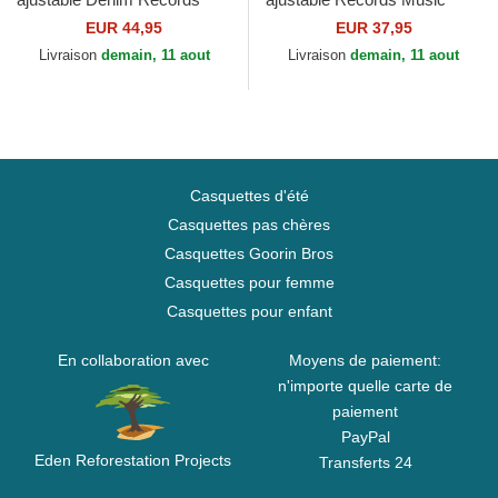
Music Shapes Identity The
Shapes Identity The 90s
EUR 44,95
EUR 37,95
90s Homenage
Homenage
Livraison
demain, 11 aout
Livraison
demain, 11 aout
Casquettes d'été
Casquettes pas chères
Casquettes Goorin Bros
Casquettes pour femme
Casquettes pour enfant
En collaboration avec
Moyens de paiement:
n'importe quelle carte de
paiement
PayPal
Eden Reforestation Projects
Transferts 24