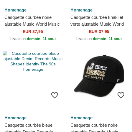
Homenage
Homenage
Casquette courbée noire
Casquette courbée khaki et
ajustable Music World Music
verte ajustable Music World
Shapes Identity The 90s
Music Shapes Identity The
EUR 37,95
EUR 37,95
Homenage
90s Homenage
Livraison
demain, 11 aout
Livraison
demain, 11 aout
Homenage
Homenage
Casquette courbée bleue
Casquette courbée noire
ajustable Denim Records
ajustable Records Music