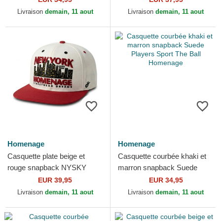
Livraison
demain, 11 aout
Livraison
demain, 11 aout
Homenage
Homenage
Casquette plate beige et
Casquette courbée khaki et
rouge snapback NYSKY
marron snapback Suede
Skylines The Snap
Players Sport The Ball
EUR 39,95
EUR 34,95
Homenage
Homenage
Livraison
demain, 11 aout
Livraison
demain, 11 aout