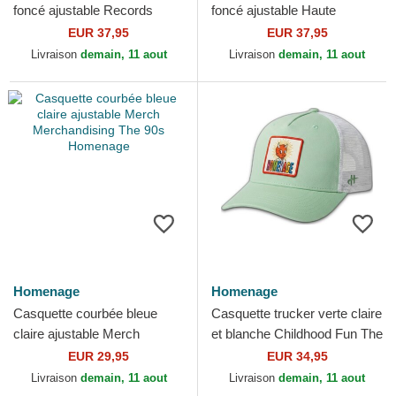
foncé ajustable Records
foncé ajustable Haute
Music Shapes Identity The
Merchandising The 90s
EUR 37,95
EUR 37,95
90s Homenage
Homenage
Livraison
demain, 11 aout
Livraison
demain, 11 aout
Homenage
Homenage
Casquette courbée bleue
Casquette trucker verte claire
claire ajustable Merch
et blanche Childhood Fun The
Merchandising The 90s
Trucker Homenage
EUR 29,95
EUR 34,95
Homenage
Livraison
demain, 11 aout
Livraison
demain, 11 aout