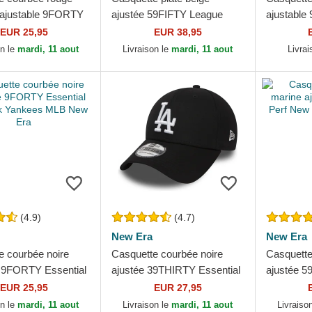
 ajustable 9FORTY
ajustée 59FIFTY League
ajustabl
l New York Yankees
Essential New York Yankees
Bull Raci
EUR 25,95
EUR 38,95
 Era
MLB New Era
Era
on le
mardi, 11 aout
Livraison le
mardi, 11 aout
Livra
(4.9)
(4.7)
New Era
New Era
e courbée noire
Casquette courbée noire
Casquette
e 9FORTY Essential
ajustée 39THIRTY Essential
ajustée 5
k Yankees MLB
Los Angeles Dodgers MLB
New York
EUR 25,95
EUR 27,95
New Era
New Era
on le
mardi, 11 aout
Livraison le
mardi, 11 aout
Livraiso