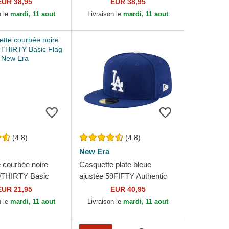
Dodgers MLB New
Angeles Dodgers MLB New
EUR 38,95
EUR 38,95
Era
n le
mardi, 11 aout
Livraison le
mardi, 11 aout
(4.8)
(4.8)
New Era
 courbée noire
Casquette plate bleue
9THIRTY Basic
ajustée 59FIFTY Authentic
 Era
On Field Game Los Angeles
EUR 21,95
EUR 40,95
Dodgers MLB New Era
n le
mardi, 11 aout
Livraison le
mardi, 11 aout