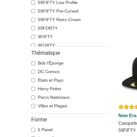
59FIFTY Low Profile
59FIFTY Pre-Curved
59FIFTY Retro Crown
59FORTY
9FIFTY
9FORTY
Thématique
9FORTY APEX
9FORTY M-Crown
Bob l'Éponge
9SEVENTY
DC Comics
9TWENTY
États et Pays
A Frame
Harry Potter
Casual Classic
Parcs Nationaux
E Frame
Villes et Plages
Open Back
New Era
Forme
Runner
Casquette
5 Panel
59FIFTY 