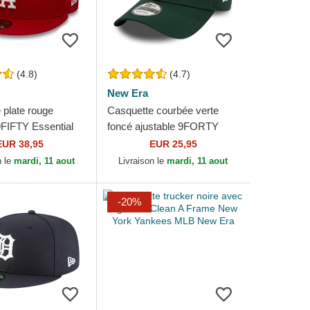
(4.8)
(4.7)
New Era
 plate rouge
Casquette courbée verte
9FIFTY Essential
foncé ajustable 9FORTY
les Dodgers MLB
League Essential New York
EUR 38,95
EUR 25,95
Yankees MLB New Era
n le
mardi, 11 aout
Livraison le
mardi, 11 aout
-20%