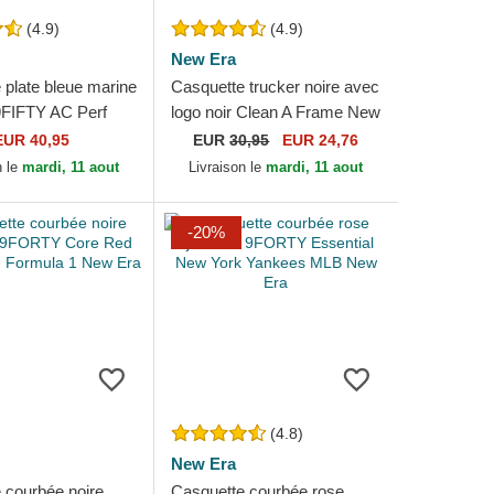
(4.9)
(4.9)
New Era
 plate bleue marine
Casquette trucker noire avec
9FIFTY AC Perf
logo noir Clean A Frame New
igers MLB New Era
York Yankees MLB New Era
EUR 40,95
EUR
30,95
EUR 24,76
n le
mardi, 11 aout
Livraison le
mardi, 11 aout
-20%
(4.8)
New Era
 courbée noire
Casquette courbée rose