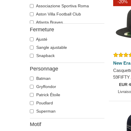
-20%
Associazione Sportiva Roma
Aston Villa Football Club
Atlanta Braves
Fermeture
Atlanta Falcons
Boston Bruins
Ajusté
Boston Celtics
Sangle ajustable
Boston Red Sox
Snapback
New Era
Brooklyn Nets
Personnage
Casquette
Carolina Panthers
59FIFTY 
Batman
Chelsea Football Club
Game Ch
EUR
4
Gryffondor
Chicago Bears
MLB New
Livrais
Patrick Étoile
Chicago Blackhawks
Poudlard
Chicago Bulls
Superman
Chicago Cubs
Chicago White Sox
Motif
Cincinnati Bengals