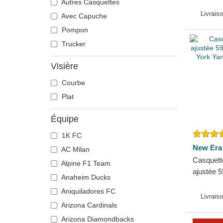
Yankees
Autres Casquettes
Livrais
Avec Capuche
Pompon
Trucker
Visière
Courbe
Plat
Équipe
1K FC
New Era
AC Milan
Casquett
Alpine F1 Team
ajustée 
Anaheim Ducks
New Yor
Aniquiladores FC
New Era
Livrais
Arizona Cardinals
Arizona Diamondbacks