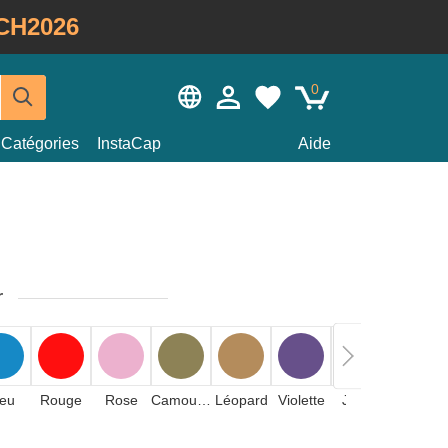
CH2026
0
Catégories
InstaCap
Aide
r
leu
Rouge
Rose
Camouflage
Léopard
Violette
Jaune
Pierre