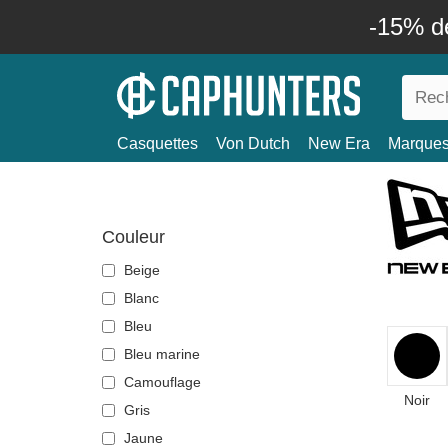
-15% d
Casquettes
Von Dutch
New Era
Marque
Couleur
Beige
Blanc
Bleu
Bleu marine
Camouflage
Noir
Gris
Jaune