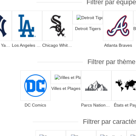
Filtrer par équipe
Detroit Tigers
New York Yankees
Los Angeles Dodgers
Chicago White Sox
Atlanta Braves
Filtrer par thème
Villes et Plages
DC Comics
Parcs Nationaux
États et Pa
Filtrer par caractè