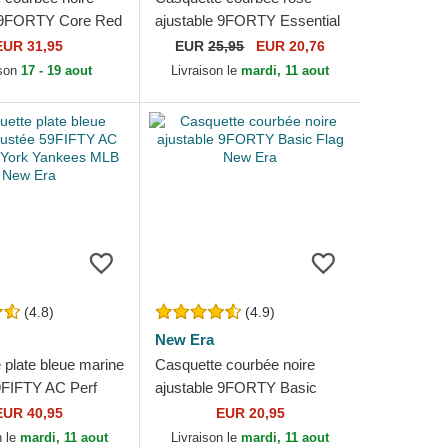
e 9FORTY Core Red
ajustable 9FORTY Essential
ng Formula 1 New
New York Yankees MLB
EUR 31,95
EUR
25,95
EUR 20,76
New Era
ison
17 - 19 aout
Livraison le
mardi, 11 aout
(4.8)
(4.9)
New Era
 plate bleue marine
Casquette courbée noire
9FIFTY AC Perf
ajustable 9FORTY Basic
 Yankees MLB
Flag New Era
EUR 40,95
EUR 20,95
n le
mardi, 11 aout
Livraison le
mardi, 11 aout