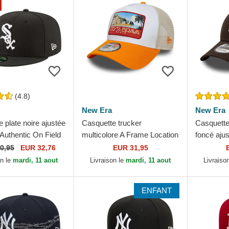
(4.8)
New Era
New Era
 plate noire ajustée
Casquette trucker
Casquette
Authentic On Field
multicolore A Frame Location
foncé aju
icago White Sox
Patch Costa Brava New Era
League Es
0,95
EUR 32,76
EUR 31,95
 Era
Yankees 
on le
mardi, 11 aout
Livraison le
mardi, 11 aout
Livraiso
ENFANT