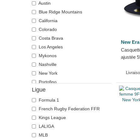
Austin
Cincinnati Reds
Blue Ridge Mountains
Cleveland Browns
California
Cleveland Cavaliers
Colorado
Dallas Cowboys
Costa Brava
Dallas Mavericks
New Era
Los Angeles
Casquett
Denver Broncos
Mykonos
ajustée 
Denver Nuggets
York Ya
Nashville
Detroit Pistons
Livrais
New York
Detroit Red Wings
Portofino
Detroit Tigers
Ligue
Ducati Motor
Formula 1
El Barrio
French Rugby Federation FFR
FC Barcelona
Kings League
Golden State Warriors
LALIGA
Green Bay Packers
MLB
Haas F1 Team