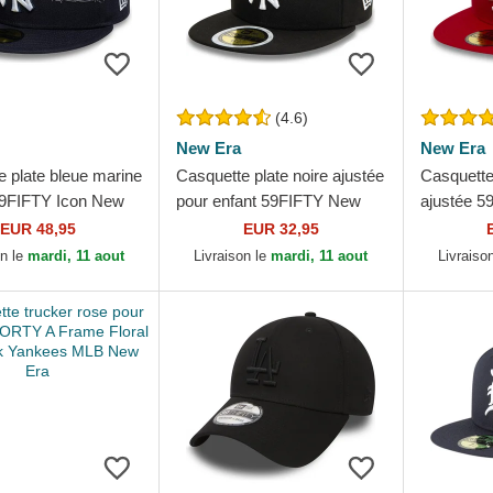
(4.6)
New Era
New Era
e plate bleue marine
Casquette plate noire ajustée
Casquette
59FIFTY Icon New
pour enfant 59FIFTY New
ajustée 5
nkees MLB New Era
York Yankees MLB New Era
Los Ange
EUR 48,95
EUR 32,95
New Era
on le
mardi, 11 aout
Livraison le
mardi, 11 aout
Livraiso