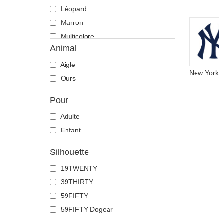
Léopard
Marron
Multicolore
Animal
Noir
Orange
Aigle
Pierre
Ours
Rose
Pour
Rouge
Adulte
Vert
Enfant
Violette
Silhouette
19TWENTY
39THIRTY
59FIFTY
59FIFTY Dogear