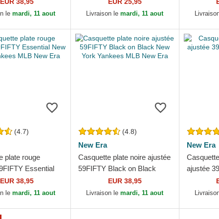
 MLB New Era
marron foncé pour femme
Angeles 
EUR 38,95
EUR 25,95
9FORTY League...
Era
on le
mardi, 11 aout
Livraison le
mardi, 11 aout
Livraiso
(4.7)
(4.8)
New Era
New Era
e plate rouge
Casquette plate noire ajustée
Casquette
59FIFTY Essential
59FIFTY Black on Black
ajustée 3
k Yankees MLB
New York Yankees MLB
Flag New
EUR 38,95
EUR 38,95
New Era
on le
mardi, 11 aout
Livraison le
mardi, 11 aout
Livraiso