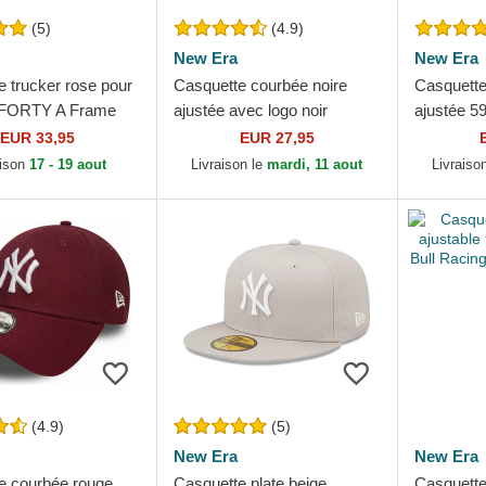
(5)
(4.9)
New Era
New Era
 trucker rose pour
Casquette courbée noire
Casquette
FORTY A Frame
ajustée avec logo noir
ajustée 5
ew York Yankees
39THIRTY Essential Los
Detroit T
EUR 33,95
EUR 27,95
 Era
Angeles Dodgers MLB New
aison
17 - 19 aout
Livraison le
mardi, 11 aout
Livraiso
Era
(4.9)
(5)
New Era
New Era
e courbée rouge
Casquette plate beige
Casquette