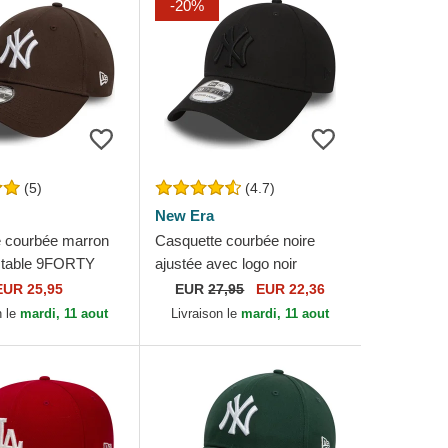
-20%
(5)
(4.7)
New Era
 courbée marron
Casquette courbée noire
stable 9FORTY
ajustée avec logo noir
sential New York
39THIRTY Classic New York
EUR 25,95
EUR
27,95
EUR 22,36
MLB New Era
Yankees MLB New Era
n le
mardi, 11 aout
Livraison le
mardi, 11 aout