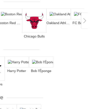
Boston Red Sox
Oakland Athletics
FC Barcelona
Chicago Bulls
Harry Potter
Bob l'Éponge
ys
re