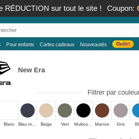
e RÉDUCTION sur tout le site !
Coupon:
Outlet
s
Pour enfants
Cartes cadeaux
Nouveautés
New Era
Filtrer par couleu
Blanc
Bleu marine
Beige
Vert
Multicolore
Marron
Gris
B