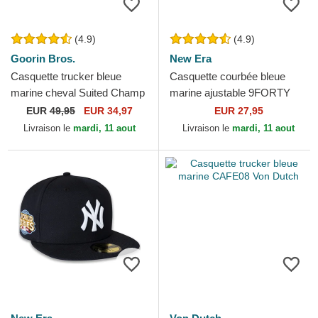
(4.9)
(4.9)
Goorin Bros.
New Era
Casquette trucker bleue
Casquette courbée bleue
marine cheval Suited Champ
marine ajustable 9FORTY
Business Professional The
The League New York
EUR
49,95
EUR 34,97
EUR 27,95
Farm Goorin Bros.
Yankees MLB New Era
Livraison le
mardi, 11 aout
Livraison le
mardi, 11 aout