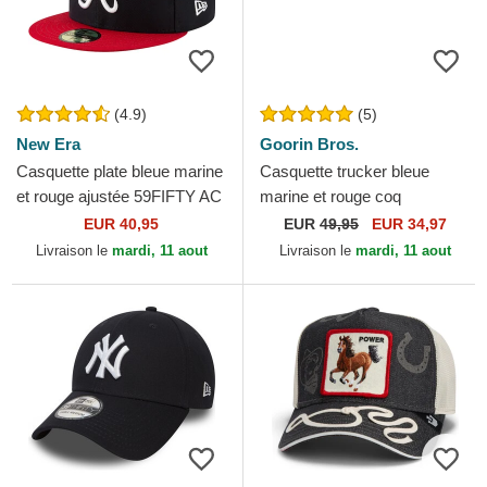
(4.9)
(5)
New Era
Goorin Bros.
Casquette plate bleue marine
Casquette trucker bleue
et rouge ajustée 59FIFTY AC
marine et rouge coq
Perf Atlanta Braves MLB
Shleather Cock The Farm
EUR 40,95
EUR
49,95
EUR 34,97
New Era
Goorin Bros.
Livraison le
mardi, 11 aout
Livraison le
mardi, 11 aout