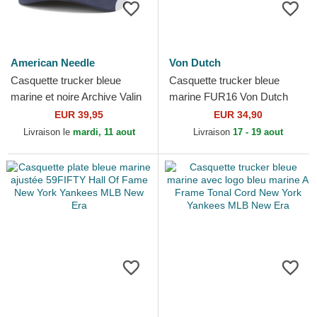
American Needle
Von Dutch
Casquette trucker bleue
Casquette trucker bleue
marine et noire Archive Valin
marine FUR16 Von Dutch
Gin and tonic Cocktails
EUR 39,95
EUR 34,90
American Needle
Livraison le
mardi, 11 aout
Livraison
17 - 19 aout