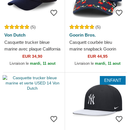
(5)
(5)
Von Dutch
Goorin Bros.
Casquette trucker bleue
Casquett courbée bleu
marine avec plaque California
marine snapback Goorin
CAL2 Von Dutch
Bros. Butterfly Hyper Active
EUR 34,90
EUR 44,95
Flora Fauna The Farm...
Livraison le
mardi, 11 aout
Livraison le
mardi, 11 aout
ENFANT