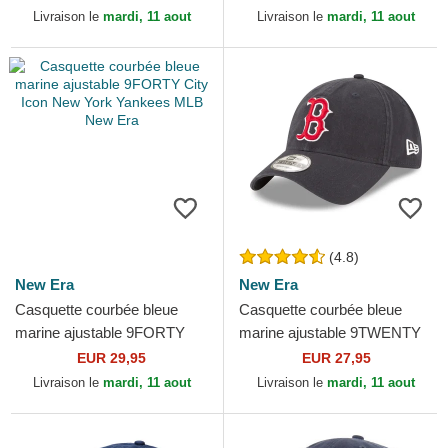
MLB New Era
Livraison le
mardi, 11 aout
Livraison le
mardi, 11 aout
(4.8)
New Era
New Era
Casquette courbée bleue
Casquette courbée bleue
marine ajustable 9FORTY
marine ajustable 9TWENTY
City Icon New York Yankees
Core Classic Boston Red
EUR 29,95
EUR 27,95
MLB New Era
Sox MLB New Era
Livraison le
mardi, 11 aout
Livraison le
mardi, 11 aout