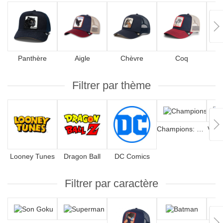
Panthère
Aigle
Chèvre
Coq
Filtrer par thème
Champions: Olive et Tom
Ville
Looney Tunes
Dragon Ball
DC Comics
Filtrer par caractère