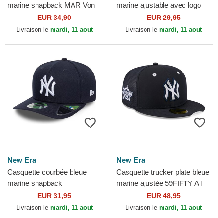
marine snapback MAR Von
marine ajustable avec logo
Dutch
beige Fathers Day Club
EUR 34,90
EUR 29,95
Unstructured Organic...
Livraison le
mardi, 11 aout
Livraison le
mardi, 11 aout
New Era
New Era
Casquette courbée bleue
Casquette trucker plate bleue
marine snapback
marine ajustée 59FIFTY All
9SEVENTY Stretch Snap
Star Game Workout New
EUR 31,95
EUR 48,95
Player Replica New York
York Yankees MLB...
Livraison le
mardi, 11 aout
Livraison le
mardi, 11 aout
Yankees MLB...