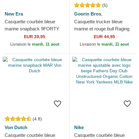
(5)
New Era
Goorin Bros.
Casquette courbée bleue
Casquette trucker bleue
marine snapback 9FORTY
marine et rouge bull Raging
M-Crown Player Replica
Bull Fab Farm Goorin Bros.
EUR 29,95
EUR 44,95
Boston Red Sox MLB New
Livraison le
mardi, 11 aout
Livraison le
mardi, 11 aout
Era
(4.8)
Von Dutch
Nike
Casquette courbée bleue
Casquette courbée bleue