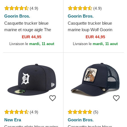
(4.9)
(4.9)
Goorin Bros.
Goorin Bros.
Casquette trucker bleue
Casquette trucker bleue
marine et rouge aigle The
marine loup Wolf Goorin
Freedom Eagle The Farm
Bros.
EUR 44,95
EUR 44,95
Goorin Bros.
Livraison le
mardi, 11 aout
Livraison le
mardi, 11 aout
(4.9)
(5)
New Era
Goorin Bros.
Casquette plate bleue marine
Casquette trucker bleue