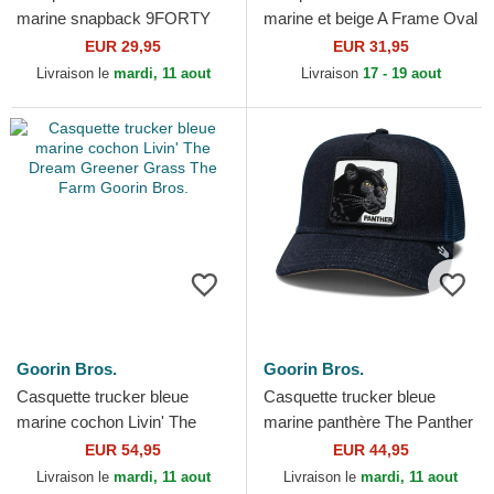
marine snapback 9FORTY
marine et beige A Frame Oval
M-Crown Player Replica
Foam Patch New Era
EUR 29,95
EUR 31,95
Detroit Tigers MLB New Era
Livraison le
mardi, 11 aout
Livraison
17 - 19 aout
Goorin Bros.
Goorin Bros.
Casquette trucker bleue
Casquette trucker bleue
marine cochon Livin' The
marine panthère The Panther
Dream Greener Grass The
Global Core Denim The Farm
EUR 54,95
EUR 44,95
Farm Goorin Bros.
Goorin Bros.
Livraison le
mardi, 11 aout
Livraison le
mardi, 11 aout