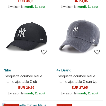
Dutch
marine New York Yankees
EUR 34,90
EUR 24,95
MLB MVP Branson 47 Brand
Livraison le
mardi, 11 aout
Livraison le
mardi, 11 aout
Nike
47 Brand
Casquette courbée bleue
Casquette courbée bleue
marine ajustable Club
marine ajustable Clean Up
Structured UV Poly Ripstop
Base Runner Vintage New
EUR 29,95
EUR 27,95
New York Yankees MLB
York Yankees MLB 47 Brand
Livraison le
mardi, 11 aout
Livraison le
mardi, 11 aout
Nike