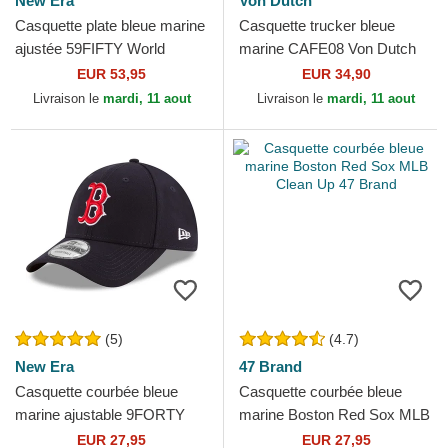
New Era
Von Dutch
Casquette plate bleue marine
Casquette trucker bleue
ajustée 59FIFTY World
marine CAFE08 Von Dutch
Series 2009 Side Patch New
EUR 53,95
EUR 34,90
York Yankees MLB...
Livraison le
mardi, 11 aout
Livraison le
mardi, 11 aout
(5)
(4.7)
New Era
47 Brand
Casquette courbée bleue
Casquette courbée bleue
marine ajustable 9FORTY
marine Boston Red Sox MLB
The League Boston Red Sox
Clean Up 47 Brand
EUR 27,95
EUR 27,95