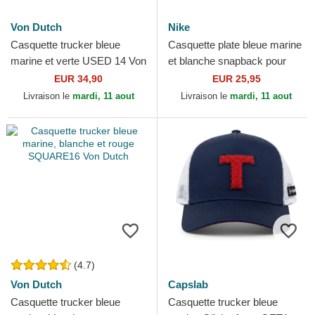
Von Dutch
Nike
Casquette trucker bleue
Casquette plate bleue marine
marine et verte USED 14 Von
et blanche snapback pour
Dutch
enfant Dri-Fit Pro Structured
EUR 34,90
EUR 25,95
Square Bill...
Livraison le
mardi, 11 aout
Livraison le
mardi, 11 aout
(4.7)
Von Dutch
Capslab
Casquette trucker bleue
Casquette trucker bleue