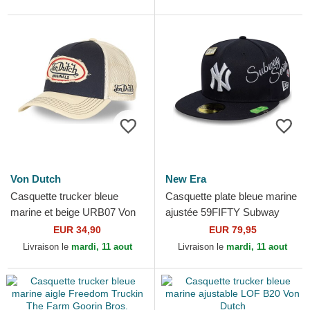
Von Dutch
New Era
Casquette trucker bleue
Casquette plate bleue marine
marine et beige URB07 Von
ajustée 59FIFTY Subway
Dutch
Series New York Yankees
EUR 34,90
EUR 79,95
MLB New Era
Livraison le
mardi, 11 aout
Livraison le
mardi, 11 aout