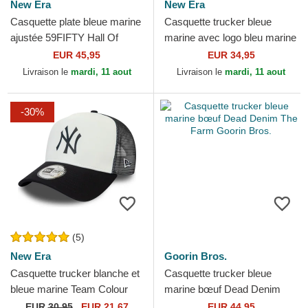
New Era
New Era
Casquette plate bleue marine
Casquette trucker bleue
ajustée 59FIFTY Hall Of
marine avec logo bleu marine
Fame New York Yankees
A Frame Tonal Cord New
EUR 45,95
EUR 34,95
MLB New Era
York Yankees MLB New Era
Livraison le
mardi, 11 aout
Livraison le
mardi, 11 aout
-30%
(5)
New Era
Goorin Bros.
Casquette trucker blanche et
Casquette trucker bleue
bleue marine Team Colour
marine bœuf Dead Denim
Block A Frame New York
The Farm Goorin Bros.
EUR
30,95
EUR 21,67
EUR 44,95