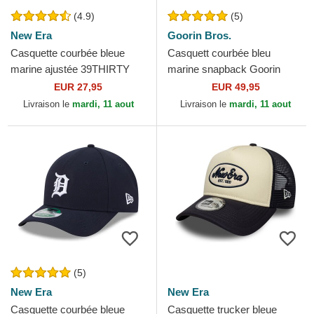
(4.9)
(5)
New Era
Goorin Bros.
Casquette courbée bleue
Casquett courbée bleu
marine ajustée 39THIRTY
marine snapback Goorin
Classic New York Yankees
Bros. Power Full Throttle
EUR 27,95
EUR 49,95
MLB New Era
Horse Play The Farm Navy...
Livraison le
mardi, 11 aout
Livraison le
mardi, 11 aout
(5)
New Era
New Era
Casquette courbée bleue
Casquette trucker bleue