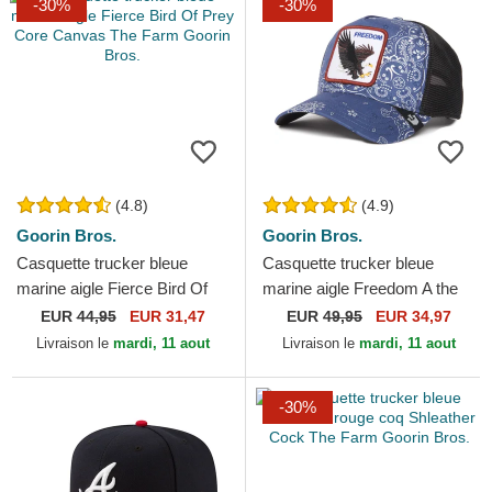
-30%
-30%
(4.8)
(4.9)
Goorin Bros.
Goorin Bros.
Casquette trucker bleue
Casquette trucker bleue
marine aigle Fierce Bird Of
marine aigle Freedom A the
Prey Core Canvas The Farm
W in a D The Farm Paisley
EUR
44,95
EUR 31,47
EUR
49,95
EUR 34,97
Goorin Bros.
Goorin Bros.
Livraison le
mardi, 11 aout
Livraison le
mardi, 11 aout
-30%