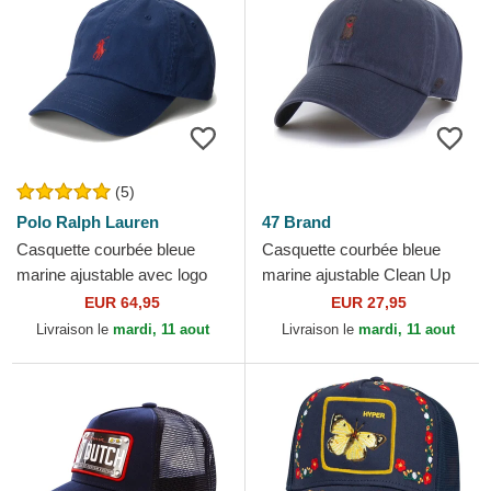
(5)
Polo Ralph Lauren
47 Brand
Casquette courbée bleue
Casquette courbée bleue
marine ajustable avec logo
marine ajustable Clean Up
rouge Cotton Chino Classic
Base Runner Icon Dog
EUR 64,95
EUR 27,95
Sport Polo Ralph...
Vintage Navy 47 Brand
Livraison le
mardi, 11 aout
Livraison le
mardi, 11 aout