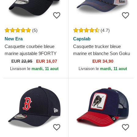
(5)
(4.7)
New Era
Capslab
Casquette courbée bleue
Casquette trucker bleue
marine ajustable 9FORTY
marine et blanche Son Goku
Flawless Logo New York
DBS5 ULT Dragon Ball
EUR
22,95
EUR 16,07
EUR 34,90
Yankees MLB New Era
Capslab
Livraison le
mardi, 11 aout
Livraison le
mardi, 11 aout