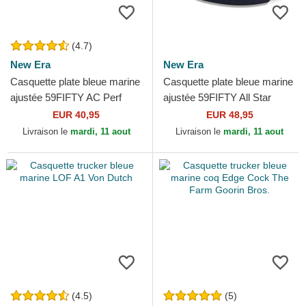
(4.7)
New Era
New Era
Casquette plate bleue marine
Casquette plate bleue marine
ajustée 59FIFTY AC Perf
ajustée 59FIFTY All Star
Boston Red Sox MLB New
Game New York Yankees
EUR 40,95
EUR 48,95
Era
MLB New Era
Livraison le
mardi, 11 aout
Livraison le
mardi, 11 aout
(4.5)
(5)