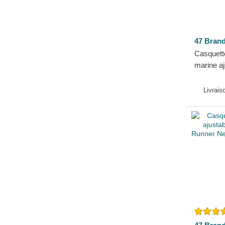
47 Bran
Casquett
marine a
Base Run
Dodgers
Livrais