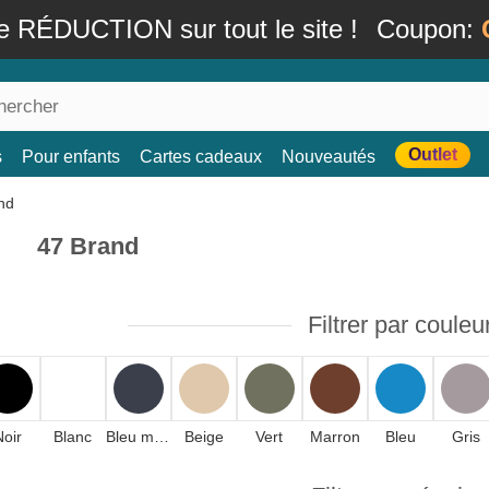
e RÉDUCTION sur tout le site !
Coupon:
Outlet
s
Pour enfants
Cartes cadeaux
Nouveautés
47 Brand
Filtrer par couleu
oir
Blanc
Bleu marine
Beige
Vert
Marron
Bleu
Gris