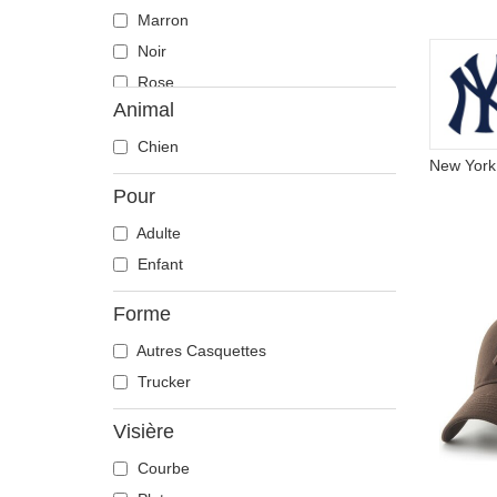
Marron
Noir
Rose
Animal
Rouge
Vert
Chien
Violette
Pour
Adulte
Enfant
Forme
Autres Casquettes
Trucker
Visière
Courbe