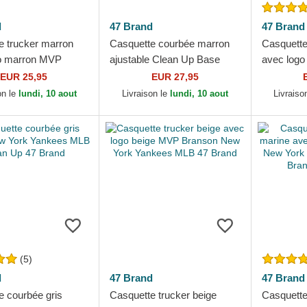
d
47 Brand
47 Brand
e trucker marron
Casquette courbée marron
Casquette
o marron MVP
ajustable Clean Up Base
avec logo
 New York Yankees
Runner Mini Logo New York
Yankees 
EUR 25,95
EUR 27,95
Brand
Yankees MLB 47 Brand
47 Brand
on le
lundi, 10 aout
Livraison le
lundi, 10 aout
Livraiso
(5)
d
47 Brand
47 Brand
e courbée gris
Casquette trucker beige
Casquette