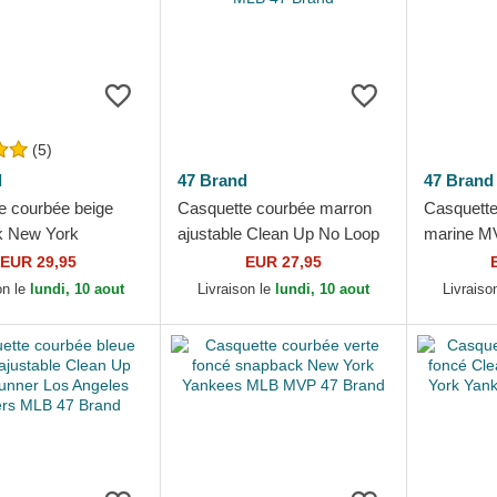
(5)
d
47 Brand
47 Brand
e courbée beige
Casquette courbée marron
Casquette
k New York
ajustable Clean Up No Loop
marine M
 MLB MVP 47
Label Los Angeles Dodgers
York Yan
EUR 29,95
EUR 27,95
MLB 47 Brand
on le
lundi, 10 aout
Livraison le
lundi, 10 aout
Livraiso