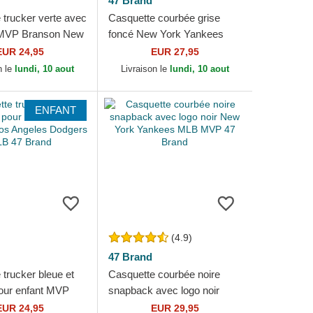
47 Brand
 trucker verte avec
Casquette courbée grise
t MVP Branson New
foncé New York Yankees
kees MLB 47 Brand
MLB Clean Up 47 Brand
EUR 24,95
EUR 27,95
n le
lundi, 10 aout
Livraison le
lundi, 10 aout
ENFANT
(4.9)
47 Brand
trucker bleue et
Casquette courbée noire
our enfant MVP
snapback avec logo noir
os Angeles
New York Yankees MLB
EUR 24,95
EUR 29,95