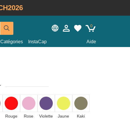
CH2026
0
Catégories
InstaCap
Aide
r
Rouge
Rose
Violette
Jaune
Kaki