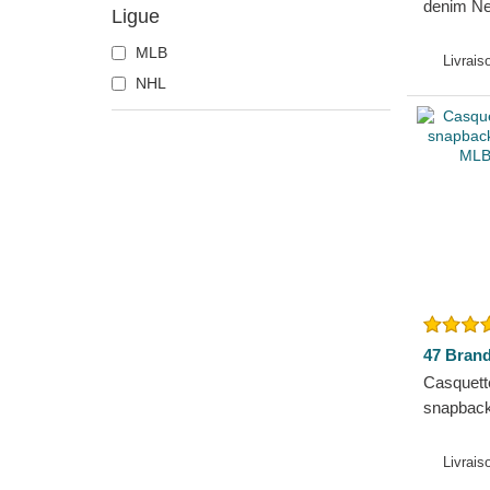
denim N
Ligue
MLB Clea
MLB
Livrais
NHL
47 Bran
Casquett
snapbac
Yankees
Brand
Livrais