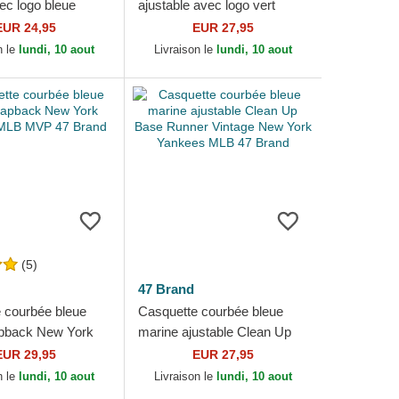
ec logo bleue
ajustable avec logo vert
ew York Yankees
Clean Up New York Yankees
EUR 24,95
EUR 27,95
Branson 47 Brand
MLB 47 Brand
n le
lundi, 10 aout
Livraison le
lundi, 10 aout
(5)
47 Brand
 courbée bleue
Casquette courbée bleue
apback New York
marine ajustable Clean Up
MLB MVP 47
Base Runner Vintage New
EUR 29,95
EUR 27,95
York Yankees MLB 47 Brand
n le
lundi, 10 aout
Livraison le
lundi, 10 aout