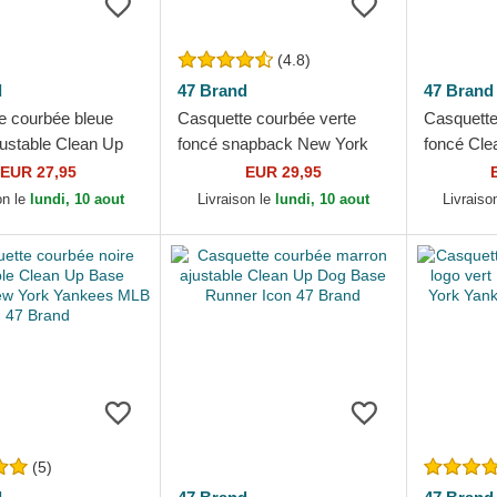
(4.8)
d
47 Brand
47 Brand
e courbée bleue
Casquette courbée verte
Casquette
justable Clean Up
foncé snapback New York
foncé Cle
ner Los Angeles
Yankees MLB MVP 47
York Yan
EUR 27,95
EUR 29,95
 MLB 47 Brand
Brand
on le
lundi, 10 aout
Livraison le
lundi, 10 aout
Livraiso
(5)