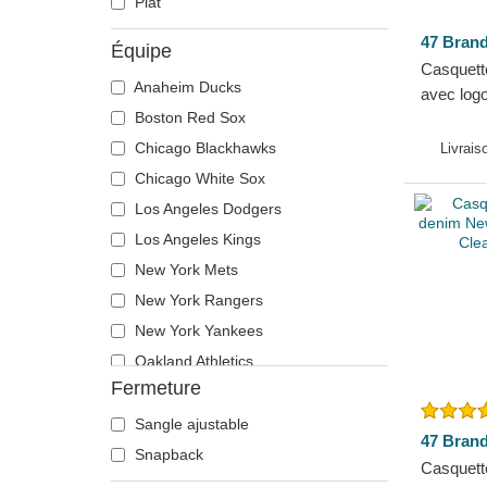
Plat
47 Bran
Équipe
Casquett
Anaheim Ducks
avec log
Boston Red Sox
Branson
MLB 47 
Chicago Blackhawks
Livrais
Chicago White Sox
Los Angeles Dodgers
Los Angeles Kings
New York Mets
New York Rangers
New York Yankees
Oakland Athletics
Fermeture
San Jose Sharks
Toronto Maple Leafs
Sangle ajustable
47 Bran
Vegas Golden Knights
Snapback
Casquett