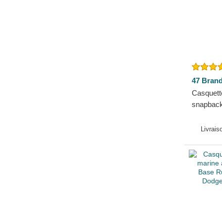
47 Bran
Casquett
snapbac
Yankees
Brand
Livrais