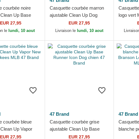
d
47 Brand
47 Brand
e courbée noire
Casquette courbée marron
Casquette
e Clean Up Base
ajustable Clean Up Dog
logo ver
New York Yankees
Base Runner Icon 47 Brand
York Yan
EUR 27,95
EUR 27,95
Brand
on le
lundi, 10 aout
Livraison le
lundi, 10 aout
Livraiso
d
47 Brand
47 Brand
e courbée bleue
Casquette courbée grise
Casquette 
e Clean Up Vapor
ajustable Clean Up Base
blanche p
k Yankees MLB 47
Runner Icon Dog chien 47
Branson L
EUR 27,95
EUR 27,95