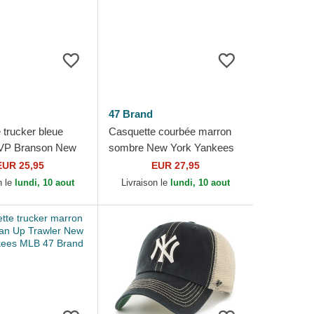
47 Brand
 trucker bleue
Casquette courbée marron
VP Branson New
sombre New York Yankees
kees MLB 47 Brand
MLB Clean Up 47 Brand
EUR 25,95
EUR 27,95
n le
lundi, 10 aout
Livraison le
lundi, 10 aout