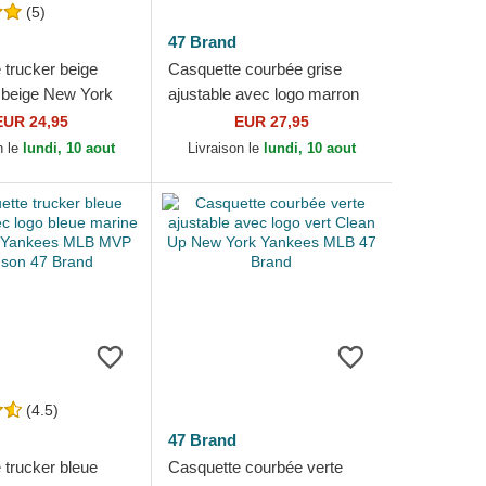
(5)
47 Brand
 trucker beige
Casquette courbée grise
 beige New York
ajustable avec logo marron
MLB MVP Branson
Clean Up Contrast Vintage
EUR 24,95
EUR 27,95
Navy New York...
n le
lundi, 10 aout
Livraison le
lundi, 10 aout
(4.5)
47 Brand
 trucker bleue
Casquette courbée verte