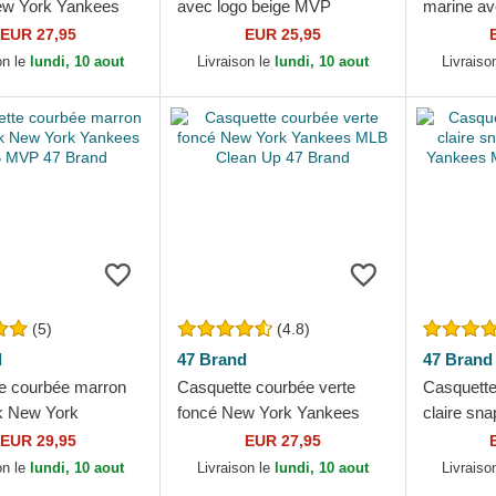
ew York Yankees
avec logo beige MVP
marine av
n Up 47 Brand
Branson New York Yankees
marine N
EUR 27,95
EUR 25,95
MLB 47 Brand
MLB MVP 
on le
lundi, 10 aout
Livraison le
lundi, 10 aout
Livraiso
(5)
(4.8)
d
47 Brand
47 Brand
e courbée marron
Casquette courbée verte
Casquette
k New York
foncé New York Yankees
claire sn
 MLB MVP 47
MLB Clean Up 47 Brand
Yankees 
EUR 29,95
EUR 27,95
Brand
on le
lundi, 10 aout
Livraison le
lundi, 10 aout
Livraiso