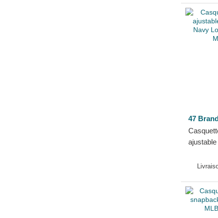
47 Bran
Casquett
ajustable
Navy Los
MLB 47 
Livrais