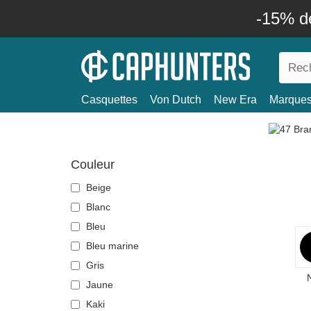
-15% d
Casquettes
Von Dutch
New Era
Marque
Couleur
Beige
Blanc
Bleu
Bleu marine
Gris
N
Jaune
Kaki