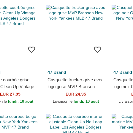
d
47 Brand
47 Brand
e courbée grise
Casquette trucker grise avec
Casquette
 Clean Up Vintage
logo grise MVP Branson
logo noir
 Angeles Dodgers
New York Yankees MLB 47
Branson 
EUR 27,95
EUR 24,95
Brand
Brand
MLB 47 B
on le
lundi, 10 aout
Livraison le
lundi, 10 aout
Livraiso