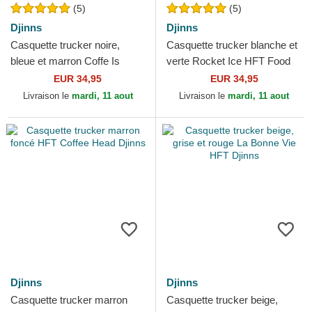
(5)
(5)
Djinns
Djinns
Casquette trucker noire,
Casquette trucker blanche et
bleue et marron Coffe Is
verte Rocket Ice HFT Food
Always A Good Idea HFT
Djinns
EUR 34,95
EUR 34,95
Food Djinns
Livraison le
mardi, 11 aout
Livraison le
mardi, 11 aout
Djinns
Djinns
Casquette trucker marron
Casquette trucker beige,