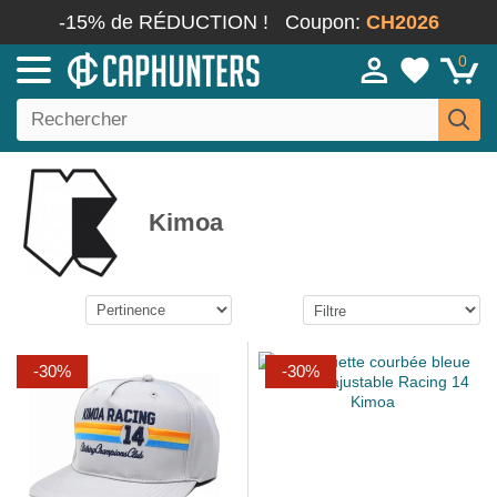
-15% de RÉDUCTION !
Coupon:
CH2026
0
Kimoa
-30%
-30%