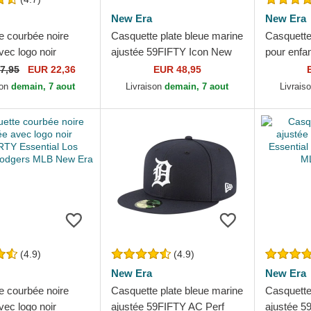
New Era
New Era
e courbée noire
Casquette plate bleue marine
Casquette 
vec logo noir
ajustée 59FIFTY Icon New
pour enfa
Y Classic New
York Yankees MLB New Era
York Yan
7,95
EUR 22,36
EUR 48,95
nkees MLB New Era
son
demain, 7 aout
Livraison
demain, 7 aout
Livrais
(4.9)
(4.9)
New Era
New Era
e courbée noire
Casquette plate bleue marine
Casquette
vec logo noir
ajustée 59FIFTY AC Perf
ajustée 5