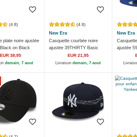
(4.8)
(4.8)
New Era
New Era
 plate noire ajustée
Casquette courbée noire
Casquette
Black on Black
ajustée 39THIRTY Basic
ajustée 5
k Yankees MLB
Flag New Era
On Field 
EUR 38,95
EUR 21,95
Dodgers 
son
demain, 7 aout
Livraison
demain, 7 aout
Livrais
(4.7)