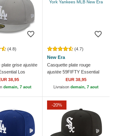
(4.8)
(4.7)
New Era
plate grise ajustée
Casquette plate rouge
ssential Los
ajustée 59FIFTY Essential
Dodgers MLB New
New York Yankees MLB
EUR 38,95
EUR 38,95
New Era
on
demain, 7 aout
Livraison
demain, 7 aout
-20%