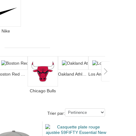
Nike
Boston Red Sox
Oakland Athletics
Los Angeles Lakers
FC Bar
Chicago Bulls
Trier par: