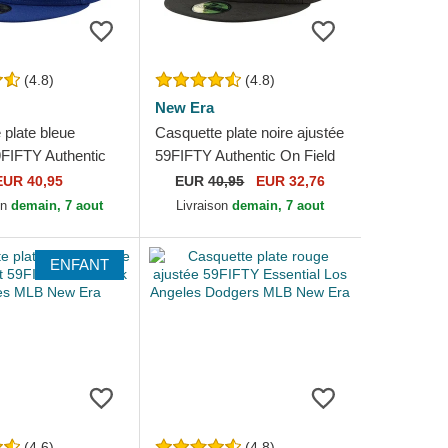
(4.8)
(4.8)
New Era
 plate bleue
Casquette plate noire ajustée
9FIFTY Authentic
59FIFTY Authentic On Field
Game Los Angeles
Game Chicago White Sox
EUR 40,95
EUR
40,95
EUR 32,76
MLB New Era
MLB New Era
on
demain, 7 aout
Livraison
demain, 7 aout
ENFANT
(4.6)
(4.8)