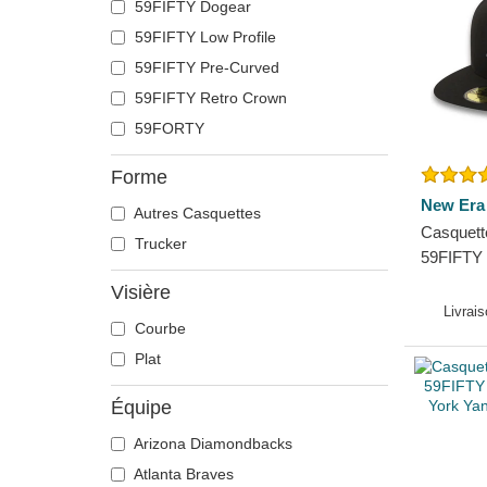
59FIFTY Dogear
59FIFTY Low Profile
59FIFTY Pre-Curved
59FIFTY Retro Crown
59FORTY
Forme
New Era
Autres Casquettes
Casquette
Trucker
59FIFTY 
Yankees
Visière
Livrai
Courbe
Plat
Équipe
Arizona Diamondbacks
Atlanta Braves