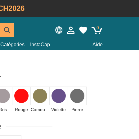
CH2026
0
Catégories
InstaCap
Aide
r
Gris
Rouge
Camouflage
Violette
Pierre
e