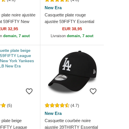
New Era
plate noire ajustée
Casquette plate rouge
nt 59FIFTY New
ajustée 59FIFTY Essential
kees MLB New Era
Los Angeles Dodgers MLB
EUR 32,95
EUR 38,95
New Era
on
demain, 7 aout
Livraison
demain, 7 aout
(5)
(4.7)
New Era
 plate beige
Casquette courbée noire
9FIFTY League
ajustée 39THIRTY Essential