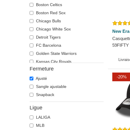
Boston Celtics
Boston Red Sox
Chicago Bulls
Chicago White Sox
New Era
Detroit Tigers
Casquette
59FIFTY 
FC Barcelona
New Yor
Golden State Warriors
New Era
Livrai
Kansas City Royals
Fermeture
Las Vegas Raiders
-20%
Los Angeles Angels
Ajusté
Los Angeles Dodgers
Sangle ajustable
Los Angeles Lakers
Snapback
Memphis Grizzlies
Ligue
Miami Heat
LALIGA
Miami Marlins
MLB
Milwaukee Brewers