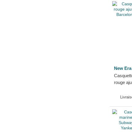
New Era
Casquette
rouge aj
FC Barc
Era
Livrai