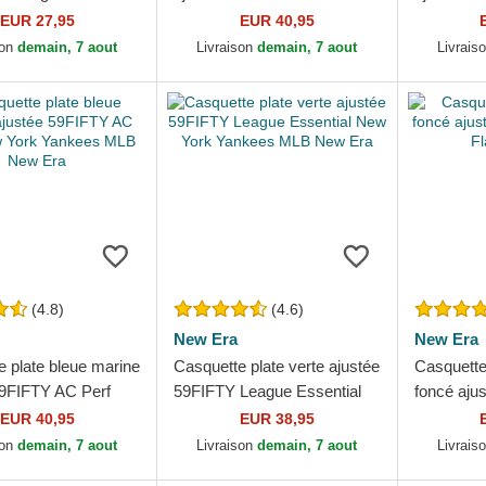
 Essential Los
Detroit Tigers MLB New Era
Essential
EUR 27,95
EUR 40,95
 Dodgers MLB New
MLB New
son
demain, 7 aout
Livraison
demain, 7 aout
Livrais
(4.8)
(4.6)
New Era
New Era
e plate bleue marine
Casquette plate verte ajustée
Casquette
59FIFTY AC Perf
59FIFTY League Essential
foncé aju
k Yankees MLB
New York Yankees MLB
Basic Fla
EUR 40,95
EUR 38,95
New Era
son
demain, 7 aout
Livraison
demain, 7 aout
Livrais