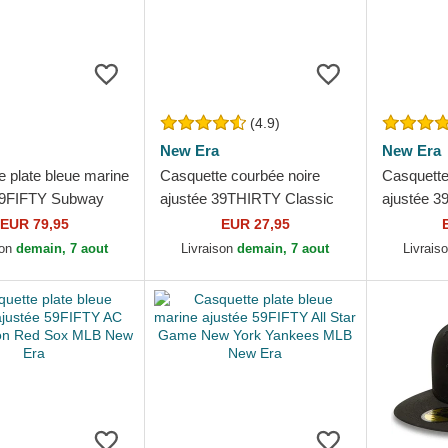
(4.9)
New Era
New Era
e plate bleue marine
Casquette courbée noire
Casquette
59FIFTY Subway
ajustée 39THIRTY Classic
ajustée 3
ew York Yankees
New York Yankees MLB
New York
EUR 79,95
EUR 27,95
 Era
New Era
New Era
son
demain, 7 aout
Livraison
demain, 7 aout
Livrais