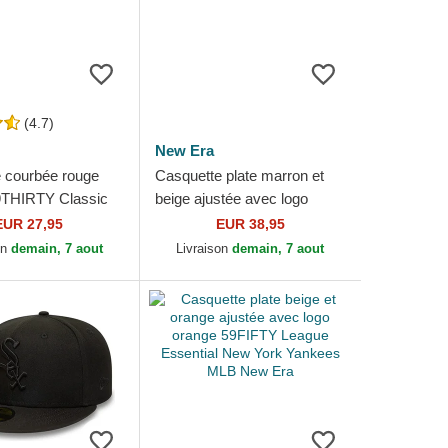
(4.7)
New Era
 courbée rouge
Casquette plate marron et
9THIRTY Classic
beige ajustée avec logo
 Yankees MLB
marron 59FIFTY League
EUR 27,95
EUR 38,95
Essential New York...
on
demain, 7 aout
Livraison
demain, 7 aout