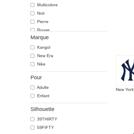
Multicolore
Noir
Pierre
Rouge
Marque
Vert
Violette
Kangol
New Era
Nike
Pour
Adulte
Enfant
Silhouette
39THIRTY
59FIFTY