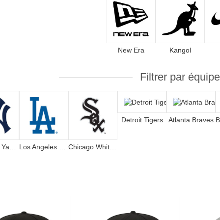
New Era
Kangol
Filtrer par équipe
Detroit Tigers
Atlanta Braves
New York Yankees
Los Angeles Dodgers
Chicago White Sox