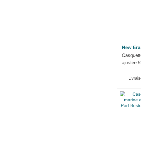
New Era
Casquett
ajustée 
Series N
MLB New
Livrai