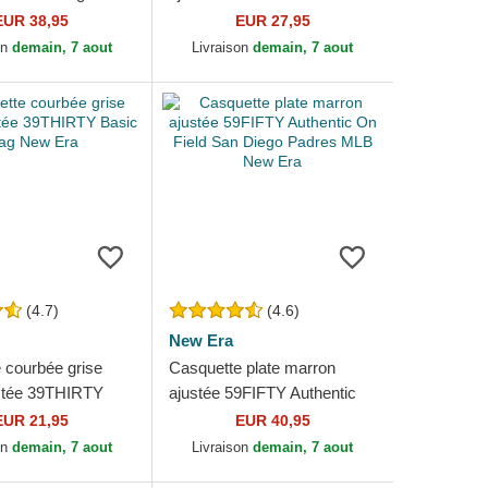
 New York Yankees
Los Angeles Dodgers MLB
EUR 38,95
EUR 27,95
 Era
New Era
on
demain, 7 aout
Livraison
demain, 7 aout
(4.7)
(4.6)
New Era
 courbée grise
Casquette plate marron
stée 39THIRTY
ajustée 59FIFTY Authentic
g New Era
On Field San Diego Padres
EUR 21,95
EUR 40,95
MLB New Era
on
demain, 7 aout
Livraison
demain, 7 aout