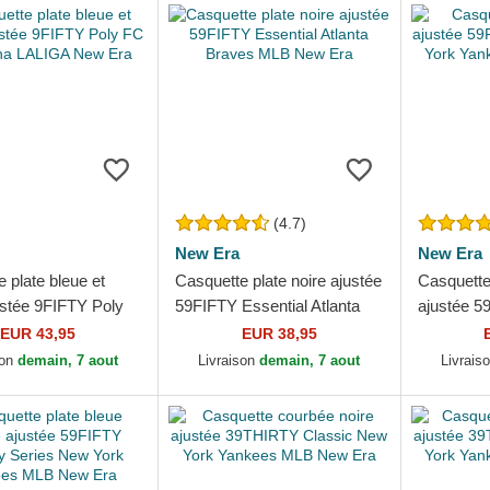
(4.7)
New Era
New Era
 plate bleue et
Casquette plate noire ajustée
Casquette 
ustée 9FIFTY Poly
59FIFTY Essential Atlanta
ajustée 5
elona LALIGA New
Braves MLB New Era
New York
EUR 43,95
EUR 38,95
New Era
son
demain, 7 aout
Livraison
demain, 7 aout
Livrais