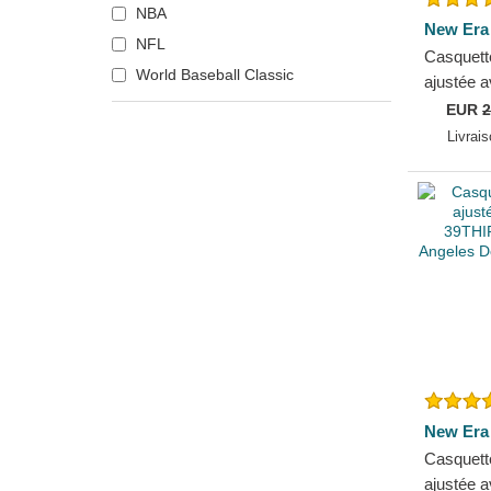
NBA
New York Mets
New Era
NFL
New York Yankees
Casquett
World Baseball Classic
Oakland Athletics
ajustée a
39THIRT
Philadelphia Phillies
EUR
2
York Ya
Livrai
Pittsburgh Pirates
Sacramento Kings
San Diego Padres
San Francisco Giants
Seattle Mariners
Texas Rangers
Toronto Raptors
New Era
Casquett
ajustée a