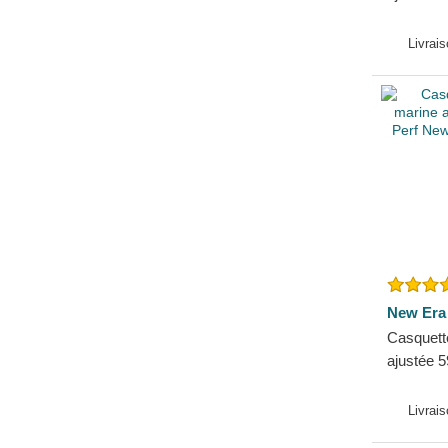
39THIRTY
Angeles
Livrai
Era
New Era
Casquett
ajustée 
New Yor
New Era
Livrai