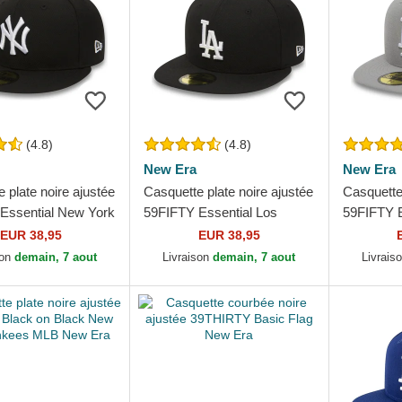
(4.8)
(4.8)
New Era
New Era
 plate noire ajustée
Casquette plate noire ajustée
Casquette 
Essential New York
59FIFTY Essential Los
59FIFTY E
 MLB New Era
Angeles Dodgers MLB New
Angeles 
EUR 38,95
EUR 38,95
Era
Era
son
demain, 7 aout
Livraison
demain, 7 aout
Livrais