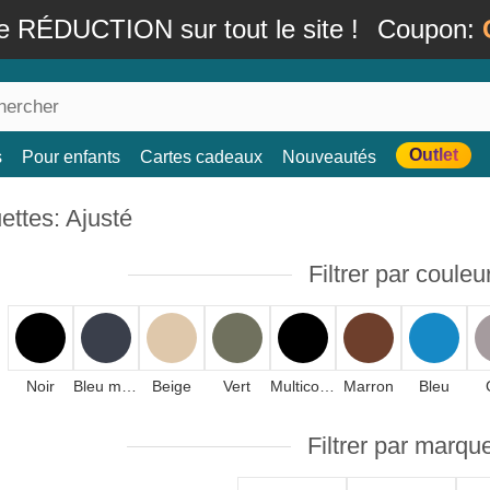
e RÉDUCTION sur tout le site !
Coupon:
Outlet
s
Pour enfants
Cartes cadeaux
Nouveautés
ttes: Ajusté
Filtrer par couleu
Noir
Bleu marine
Beige
Vert
Multicolore
Marron
Bleu
Filtrer par marqu