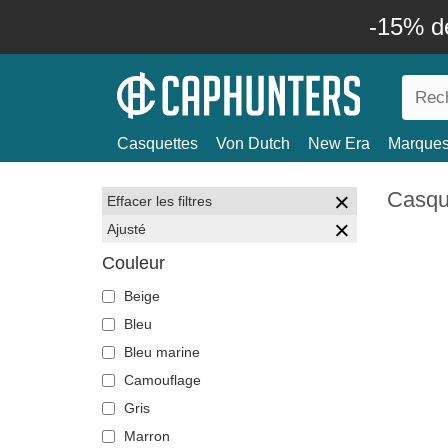
-15% d
Casquettes
Von Dutch
New Era
Marque
Casque
Effacer les filtres
Ajusté
Couleur
Beige
Bleu
Bleu marine
Camouflage
Gris
Marron