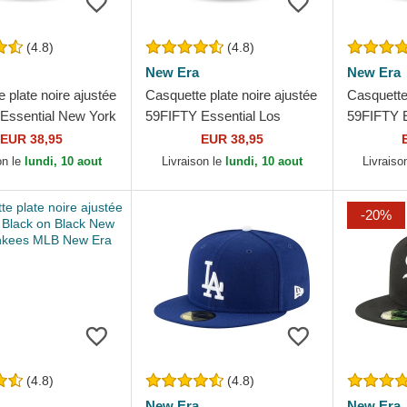
(4.8)
(4.8)
New Era
New Era
 plate noire ajustée
Casquette plate noire ajustée
Casquette 
Essential New York
59FIFTY Essential Los
59FIFTY E
 MLB New Era
Angeles Dodgers MLB New
Angeles 
EUR 38,95
EUR 38,95
Era
Era
on le
lundi, 10 aout
Livraison le
lundi, 10 aout
Livraiso
-20%
(4.8)
(4.8)
New Era
New Era