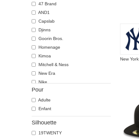
47 Brand
AND1
Capslab
Djinns
Goorin Bros.
Homenage
Kimoa
Mitchell & Ness
New Era
Nike
Pour
Polo Ralph Lauren
Wheels And Waves
Adulte
Enfant
Silhouette
19TWENTY