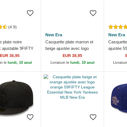
(4.9)
New Era
New Era
 plate noire
Casquette plate marron et
Casquette
 ajustable 9FIFTY
beige ajustée avec logo
ajustée 5
 Black New York
marron 59FIFTY League
Boston R
EUR 36,95
EUR 38,95
 MLB New Era
Essential New York...
Era
on le
lundi, 10 aout
Livraison le
lundi, 10 aout
Livraiso