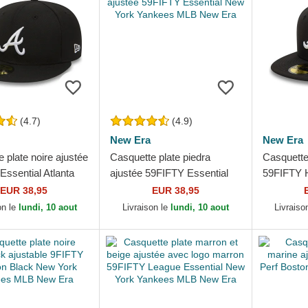
(4.7)
(4.9)
New Era
New Era
 plate noire ajustée
Casquette plate piedra
Casquette 
ssential Atlanta
ajustée 59FIFTY Essential
59FIFTY H
MLB New Era
New York Yankees MLB
Braves M
EUR 38,95
EUR 38,95
New Era
on le
lundi, 10 aout
Livraison le
lundi, 10 aout
Livraiso