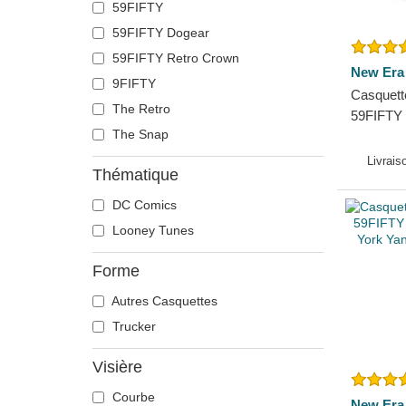
59FIFTY
59FIFTY Dogear
59FIFTY Retro Crown
New Era
9FIFTY
Casquette
The Retro
59FIFTY 
The Snap
Yankees
Livrais
Thématique
DC Comics
Looney Tunes
Forme
Autres Casquettes
Trucker
Visière
Courbe
New Era