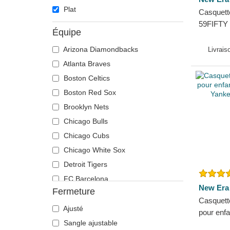
Plat
Casquette
59FIFTY 
Équipe
New Yor
New Era
Arizona Diamondbacks
Livrais
Atlanta Braves
Boston Celtics
Boston Red Sox
Brooklyn Nets
Chicago Bulls
Chicago Cubs
Chicago White Sox
Detroit Tigers
FC Barcelona
New Era
Fermeture
Golden State Warriors
Casquette
Kansas City Royals
Ajusté
pour enf
Los Angeles Angels
Sangle ajustable
York Ya