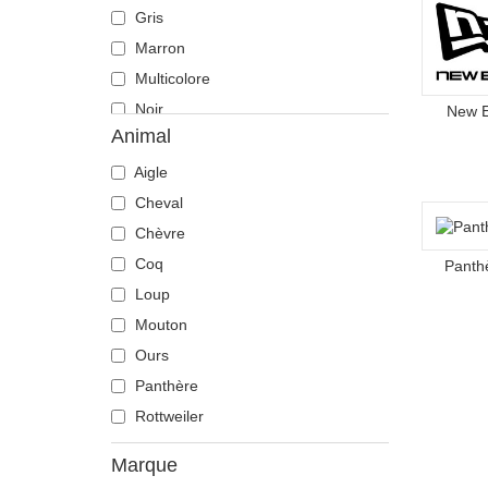
Gris
Marron
Multicolore
Noir
New 
Animal
Pierre
Rose
Aigle
Rouge
Cheval
Vert
Chèvre
Violette
Coq
Panth
Loup
Mouton
Ours
Panthère
Rottweiler
Marque