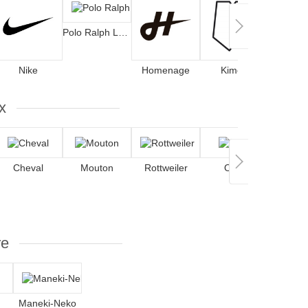
Polo Ralph Lauren
Mitchell
Nike
Homenage
Kimoa
x
Cheval
Mouton
Rottweiler
Ours
re
Maneki-Neko