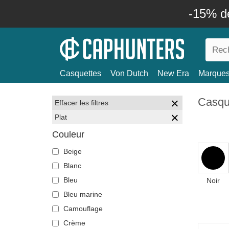
-15% d
Casquettes
Von Dutch
New Era
Marque
Casque
Effacer les filtres
Plat
Couleur
Beige
Blanc
Bleu
Noir
Bleu marine
Camouflage
Crème