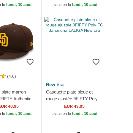
MLB New Era
n le
lundi, 10 aout
Livraison le
lundi, 10 aout
(4.6)
New Era
 plate marron
Casquette plate bleue et
9FIFTY Authentic
rouge ajustée 9FIFTY Poly
San Diego Padres
FC Barcelona LALIGA New
EUR 40,95
EUR 43,95
 Era
Era
n le
lundi, 10 aout
Livraison le
lundi, 10 aout