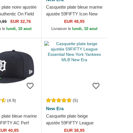
plate noire ajustée
Casquette plate bleue marine
uthentic On Field
ajustée 59FIFTY Icon New
cago White Sox
York Yankees MLB New Era
0,95
EUR 32,76
EUR 48,95
 Era
n le
lundi, 10 aout
Livraison le
lundi, 10 aout
(4.9)
(5)
New Era
 plate bleue marine
Casquette plate beige
9FIFTY AC Perf
ajustée 59FIFTY League
igers MLB New Era
Essential New York Yankees
EUR 40,95
EUR 38,95