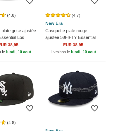
(4.8)
(4.7)
New Era
plate grise ajustée
Casquette plate rouge
ssential Los
ajustée 59FIFTY Essential
Dodgers MLB New
New York Yankees MLB
EUR 38,95
EUR 38,95
New Era
n le
lundi, 10 aout
Livraison le
lundi, 10 aout
(4.8)
New Era