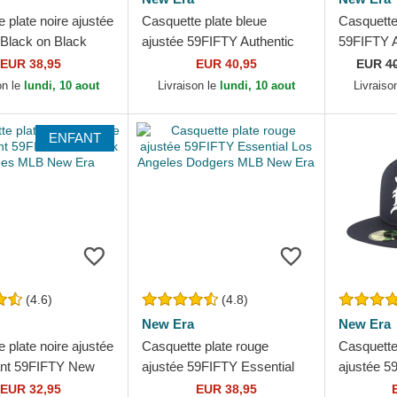
 plate noire ajustée
Casquette plate bleue
Casquette 
Black on Black
ajustée 59FIFTY Authentic
59FIFTY A
k Yankees MLB
On Field Game Los Angeles
Game Chi
EUR 38,95
EUR 40,95
EUR
4
Dodgers MLB New Era
MLB New
on le
lundi, 10 aout
Livraison le
lundi, 10 aout
Livraiso
ENFANT
(4.6)
(4.8)
New Era
New Era
 plate noire ajustée
Casquette plate rouge
Casquette
ant 59FIFTY New
ajustée 59FIFTY Essential
ajustée 5
nkees MLB New Era
Los Angeles Dodgers MLB
Detroit T
EUR 32,95
EUR 38,95