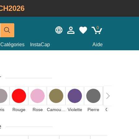
CH2026
0
Catégories
InstaCap
Aide
r
ris
Rouge
Rose
Camouflage
Violette
Pierre
Crème
e