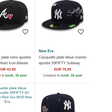
New Era
plate noire ajustée
Casquette plate bleue marine
eart Icon Atlanta
ajustée 59FIFTY Subway
LB New Era
Series New York Yankees
EUR 43,95
EUR 79,95
MLB New Era
n le
lundi, 10 aout
Livraison le
lundi, 10 aout