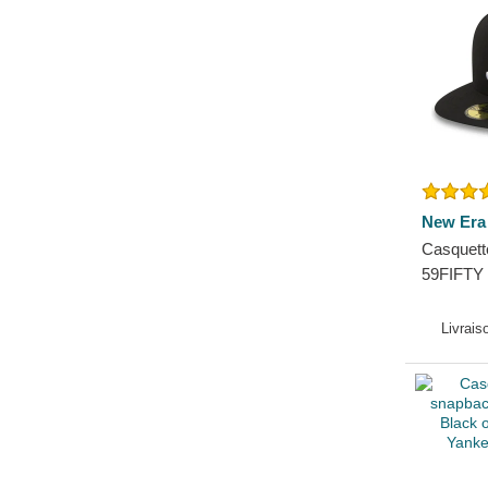
Toronto Raptors
New Era
Casquette
59FIFTY E
Braves 
Livrais