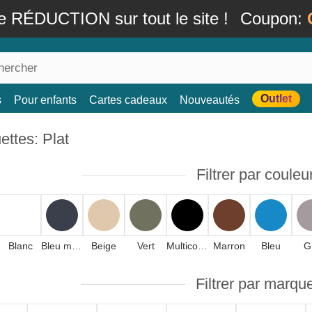
e RÉDUCTION sur tout le site !
Coupon:
Outlet
s
Pour enfants
Cartes cadeaux
Nouveautés
ttes: Plat
Filtrer par couleu
Blanc
Bleu marine
Beige
Vert
Multicolore
Marron
Bleu
G
Filtrer par marqu