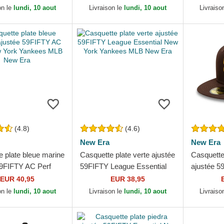
New Era
on le
lundi, 10 aout
Livraison le
lundi, 10 aout
Livraiso
(4.8)
(4.6)
New Era
New Era
e plate bleue marine
Casquette plate verte ajustée
Casquette
59FIFTY AC Perf
59FIFTY League Essential
ajustée 5
k Yankees MLB
New York Yankees MLB
On Field 
EUR 40,95
EUR 38,95
New Era
MLB New
on le
lundi, 10 aout
Livraison le
lundi, 10 aout
Livraiso