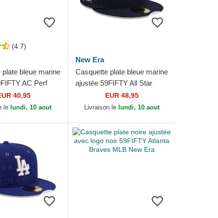
(4.7)
New Era
 plate bleue marine
Casquette plate bleue marine
9FIFTY AC Perf
ajustée 59FIFTY All Star
ed Sox MLB New
Game New York Yankees
EUR 40,95
EUR 48,95
MLB New Era
n le
lundi, 10 aout
Livraison le
lundi, 10 aout