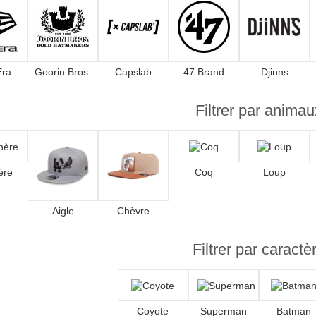
Era
Goorin Bros.
Capslab
47 Brand
Djinns
Filtrer par animau
ère
Coq
Loup
Aigle
Chèvre
Filtrer par caractè
Coyote
Superman
Batman