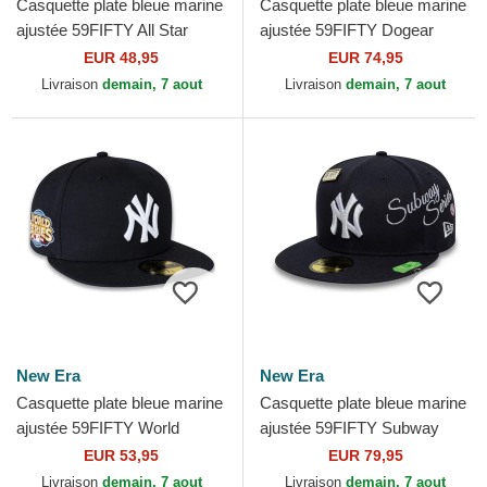
Casquette plate bleue marine
Casquette plate bleue marine
ajustée 59FIFTY All Star
ajustée 59FIFTY Dogear
Game New York Yankees
World Series New York
EUR 48,95
EUR 74,95
MLB New Era
Yankees MLB New Era
Livraison
demain, 7 aout
Livraison
demain, 7 aout
New Era
New Era
Casquette plate bleue marine
Casquette plate bleue marine
ajustée 59FIFTY World
ajustée 59FIFTY Subway
Series 2009 Side Patch New
Series New York Yankees
EUR 53,95
EUR 79,95
York Yankees MLB...
MLB New Era
Livraison
demain, 7 aout
Livraison
demain, 7 aout