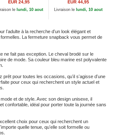
rine New York
The Farm Goorin Bros.
EUR 24,95
EUR 44,95
nkees MLB MVP
vraison le
lundi, 10 aout
Livraison le
lundi, 10 aout
anson 47 Brand
l'adulte à la recherche d'un look élégant et
us formelles. La fermeture snapback vous permet de
 ne fait pas exception. Le cheval brodé sur le
oire de mode. Sa couleur bleu marine est polyvalente
n.
rêt pour toutes les occasions, qu'il s'agisse d'une
faite pour ceux qui recherchent un style actuel et
s.
ode et de style. Avec son design unisexe, il
 confortable, idéal pour porter toute la journée sans
cellent choix pour ceux qui recherchent un
mporte quelle tenue, qu'elle soit formelle ou
os.