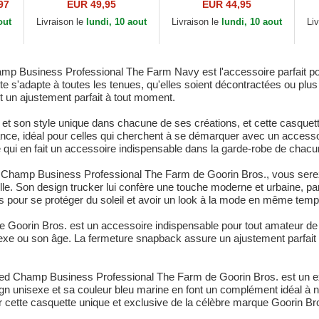
gue
Goorin Bros. Power Full
Stallion Horsepower
ma
97
EUR 49,95
EUR 44,95
d
Throttle Horse Play The
Puff Patent The Farm
Ya
out
Livraison le
lundi, 10 aout
Livraison le
lundi, 10 aout
Li
Farm Navy...
Goorin Bros.
Br
 Business Professional The Farm Navy est l'accessoire parfait pour 
te s'adapte à toutes les tenues, qu'elles soient décontractées ou pl
 et un ajustement parfait à tout moment.
et son style unique dans chacune de ses créations, et cette casquette
égance, idéal pour celles qui cherchent à se démarquer avec un access
e qui en fait un accessoire indispensable dans la garde-robe de chacu
Champ Business Professional The Farm de Goorin Bros., vous serez p
lle. Son design trucker lui confère une touche moderne et urbaine, par
les pour se protéger du soleil et avoir un look à la mode en même temp
Goorin Bros. est un accessoire indispensable pour tout amateur de m
exe ou son âge. La fermeture snapback assure un ajustement parfait et
ted Champ Business Professional The Farm de Goorin Bros. est un ex
gn unisexe et sa couleur bleu marine en font un complément idéal à n'i
 cette casquette unique et exclusive de la célèbre marque Goorin Br