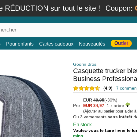
e RÉDUCTION sur tout le site !
Coupon:
Outlet
s
Pour enfants
Cartes cadeaux
Nouveautés
Goorin Bros.
Casquette trucker bl
Business Professiona
(4.9)
7 commenta
EUR
49,95
(-30%)
Prix:
EUR 34,97
1 x arbre
(Ajouter au panier pour aider 
Ou 3 versements
sans intérêt
d
En stock
Voulez-vous le faire livrer le 
mins