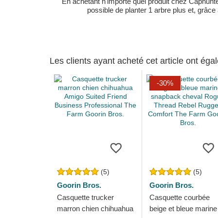
En achetant n'importe quel produit chez Caphunters
possible de planter 1 arbre plus et, grâce
Les clients ayant acheté cet article ont ég
-30%
(5)
(5)
Goorin Bros.
Goorin Bros.
Casquette trucker
Casquette courbée
marron chien chihuahua
beige et bleue marine