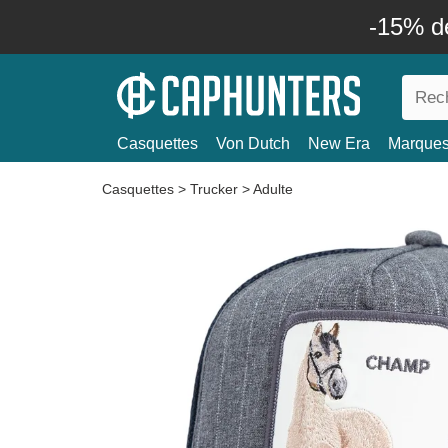
-15% d
Casquettes
Von Dutch
New Era
Marque
Casquettes
>
Trucker
>
Adulte