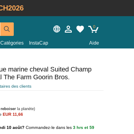
CH2026
0
Catégories
InstaCap
Aide
eue marine cheval Suited Champ
l The Farm Goorin Bros.
ires des clients
à
reboiser
la planète)
e
EUR 11,66
lundi 10 août?
Commandez-le dans les
3 hrs et 59