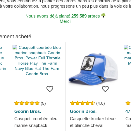
, vous contribuez à planter des arbres dans les endroits de la planète
 à votre collaboration, nous progressons un peu plus dans la voie de la 
Nous avons déjà planté
259.589
arbres
Merci!
alement acheté
(5)
(4.8)
Goorin Bros.
Goorin Bros.
47
Casquett courbée bleu
Casquette trucker bleue
Ca
marine snapback
et blanche cheval
ma