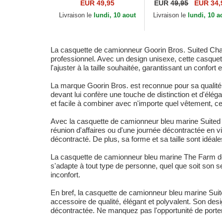
Amigo Suited Friend
snapback cheval Ro
EUR 49,95
EUR
49,95
EUR 34,
Business Professional
Thread Rebel Rugge
Livraison le
lundi, 10 aout
Livraison le
lundi, 10 a
The Farm...
Comfort The...
La casquette de camionneur Goorin Bros. Suited Champ
professionnel. Avec un design unisexe, cette casquet
l'ajuster à la taille souhaitée, garantissant un confort
La marque Goorin Bros. est reconnue pour sa qualité 
devant lui confère une touche de distinction et d'él
et facile à combiner avec n'importe quel vêtement, c
Avec la casquette de camionneur bleu marine Suited 
réunion d'affaires ou d'une journée décontractée en vi
décontracté. De plus, sa forme et sa taille sont idéa
La casquette de camionneur bleu marine The Farm de 
s'adapte à tout type de personne, quel que soit son s
inconfort.
En bref, la casquette de camionneur bleu marine Sui
accessoire de qualité, élégant et polyvalent. Son desi
décontractée. Ne manquez pas l'opportunité de porter