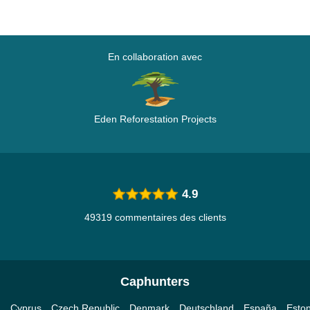
En collaboration avec
Eden Reforestation Projects
4.9
49319 commentaires des clients
Caphunters
a
Cyprus
Czech Republic
Denmark
Deutschland
España
Eston