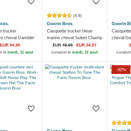
(4.9)
ros.
Goorin Bros.
Goorin B
e trucker
Casquette trucker bleue
Casquette
ore cheval Gambler
marine cheval Suited Champ
cheval G
In The Element The
Business Professional The
Goorin Br
EUR 54,95
EUR
49,95
EUR 34,97
rin Bros.
Farm Goorin Bros.
on le
mardi, 11 aout
Livraison le
mardi, 11 aout
Livraiso
-30%
ros.
Goorin Bros.
Goorin B