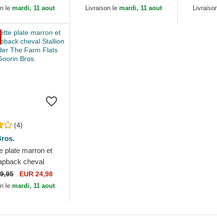
Farm Goorin Bros.
Farm Goor
on le
mardi, 11 aout
Livraison le
mardi, 11 aout
Livraiso
(4)
ros.
 plate marron et
apback cheval
Free Rider The Farm
9,95
EUR 24,98
rin Bros.
on le
mardi, 11 aout