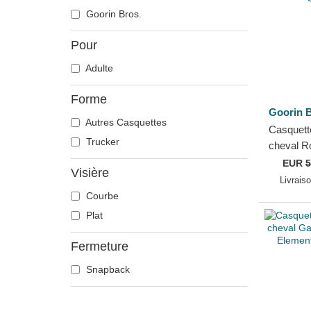
Chèvre
Goorin Bros.
Chien
Pour
Chihuahua
Adulte
Colombe
Coq
Forme
Corbeau
Goorin B
Autres Casquettes
Coyote
Casquette
Trucker
cheval 
Crabe
Horse Ha
EUR
5
Crâne
Visière
Farm Goo
Livrais
Crocodile
Courbe
Dauphin
Plat
Doberman
Fermeture
Dragon
Écureuil
Snapback
Flamant
Fourmi