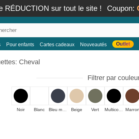
e RÉDUCTION sur tout le site !
Coupon:
Outlet
s
Pour enfants
Cartes cadeaux
Nouveautés
ettes: Cheval
Filtrer par couleu
Noir
Blanc
Bleu marine
Beige
Vert
Multicolore
Marro