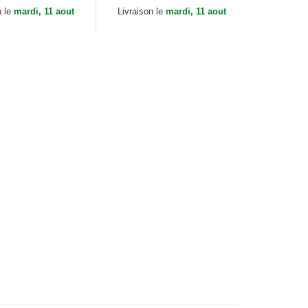
in Bros.
Core Canvas The Farm
n le
mardi, 11 aout
Livraison le
mardi, 11 aout
Red...