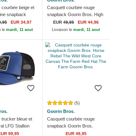
 courbée beige et
Casquett courbée rouge
ine snapback
snapback Goorin Bros. High
gue Thread Rebel
Way Up Horse Play The
9,95
EUR 34,97
EUR
49,95
EUR 44,96
mfort The...
Farm Red Hat The Farm...
n le
mardi, 11 aout
Livraison le
mardi, 11 aout
(5)
ros.
Goorin Bros.
trucker bleue et
Casquett courbée rouge
al LFG Stallion
snapback Goorin Bros.
 Seasonal The
Horse Rebel The Wild West
EUR 99,95
EUR 49,95