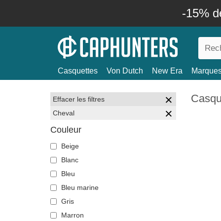
-15% d
Casquettes
Von Dutch
New Era
Marque
Casqu
Effacer les filtres
Cheval
Couleur
Beige
Blanc
Bleu
Bleu marine
Gris
Marron