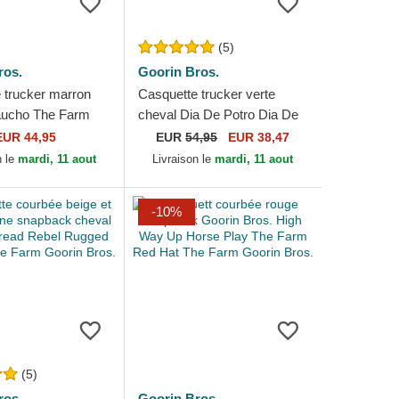
(5)
ros.
Goorin Bros.
 trucker marron
Casquette trucker verte
aucho The Farm
cheval Dia De Potro Dia De
os.
Los Muertos The Farm
EUR 44,95
EUR
54,95
EUR 38,47
Goorin Bros.
n le
mardi, 11 aout
Livraison le
mardi, 11 aout
-10%
(5)
ros.
Goorin Bros.