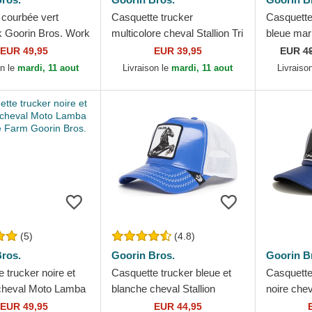
 courbée vert
Casquette trucker
Casquette
 Goorin Bros. Work
multicolore cheval Stallion Tri
bleue mar
hift Horse Play The
Tone The Farm Goorin Bros.
cheval Ro
EUR 49,95
EUR 39,95
EUR
4
en Hat The...
Rugged Co
on le
mardi, 11 aout
Livraison le
mardi, 11 aout
Livraiso
(5)
(4.8)
ros.
Goorin Bros.
Goorin B
 trucker noire et
Casquette trucker bleue et
Casquette 
cheval Moto Lamba
blanche cheval Stallion
noire chev
 Farm Goorin Bros.
Horsepower Puff Patent The
Pre-Game
EUR 49,95
EUR 44,95