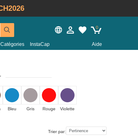
CH2026
0
Catégories
InstaCap
Aide
r
n
Bleu
Gris
Rouge
Violette
Trier par: