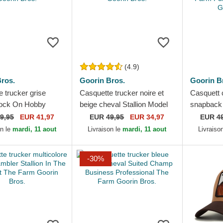
(4.9)
ros.
Goorin Bros.
Goorin B
 trucker grise
Casquette trucker noire et
Casquett c
Rock On Hobby
beige cheval Stallion Model
snapback 
ppy Thoughts The
No. 5741110N Rodeo The
Dead Hor
9,95
EUR 41,97
EUR
49,95
EUR 34,97
EUR
4
rin Bros.
Farm Goorin Bros.
Farm Purp
on le
mardi, 11 aout
Livraison le
mardi, 11 aout
Livraiso
-30%