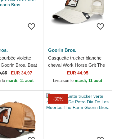
ros.
Goorin Bros.
ourbée violette
Casquette trucker blanche
Goorin Bros. Beat
cheval Work Horse Grit The
se Horse Play The
Farm Goorin Bros.
9,95
EUR 34,97
EUR 44,95
le Hat...
n le
mardi, 11 aout
Livraison le
mardi, 11 aout
-30%