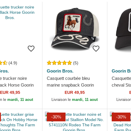
(4.9)
(5)
ros.
Goorin Bros.
Goorin B
 trucker noire
Casquett courbée bleu
Casquette
lack Horse Goorin
marine snapback Goorin
cheval St
Bros. Power Full Throttle
Goorin Br
EUR 49,95
EUR 49,95
Horse Play The Farm
on le
mardi, 11 aout
Livraison le
mardi, 11 aout
Livraiso
Navy...
-30%
-30%