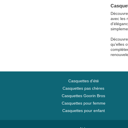
Casquet
Découvrez
avec les 
d'éléganc
simplemen
Découvrez
qu'elles 
compléter
renouvele
Casquettes d'été
Casquettes pas chères
Casquettes Goorin Bros
Casquettes pour femme
Casquettes pour enfant