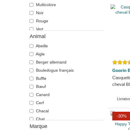
Multicolore
Noir
Rouge
Vert
Animal
Violette
Abeille
Aigle
Berger allemand
Bouledogue français
Goorin B
Casquette
Buffle
cheval B
Bœuf
Bros.
Canard
Livrais
Cerf
Chacal
-30%
Chat
Marque
Cheval