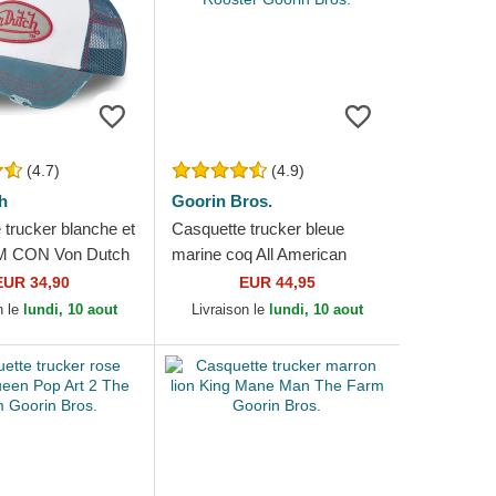
(4.7)
(4.9)
h
Goorin Bros.
 trucker blanche et
Casquette trucker bleue
M CON Von Dutch
marine coq All American
Rooster Goorin Bros.
EUR 34,90
EUR 44,95
n le
lundi, 10 aout
Livraison le
lundi, 10 aout