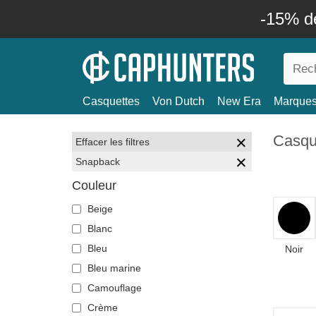
-15% d
Casquettes
Von Dutch
New Era
Marque
Casqu
Effacer les filtres
Snapback
Couleur
Beige
Blanc
Bleu
Noir
Bleu marine
Camouflage
Crème