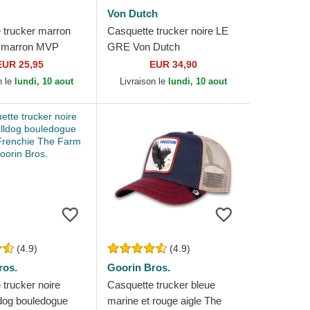
Von Dutch
 trucker marron
Casquette trucker noire LE
o marron MVP
GRE Von Dutch
New York Yankees
EUR 25,95
EUR 34,90
rand
n le
lundi, 10 aout
Livraison le
lundi, 10 aout
(4.9)
(4.9)
ros.
Goorin Bros.
 trucker noire
Casquette trucker bleue
ldog bouledogue
marine et rouge aigle The