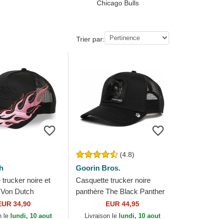
Chicago Bulls
Trier par:
(4.8)
h
Goorin Bros.
trucker noire et
Casquette trucker noire
 Von Dutch
panthère The Black Panther
Core Combo The Farm
EUR 34,90
EUR 44,95
Goorin Bros.
n le
lundi, 10 aout
Livraison le
lundi, 10 aout