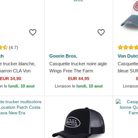
(4.7)
ch
Goorin Bros.
Von Dutc
 trucker blanche,
Casquette trucker noire aigle
Casquette
 marron CLA Von
Wings Free The Farm
bleue SU
Goorin Bros.
EUR 34,90
EUR 44,95
on le
lundi, 10 aout
Livraison le
lundi, 10 aout
Livraiso