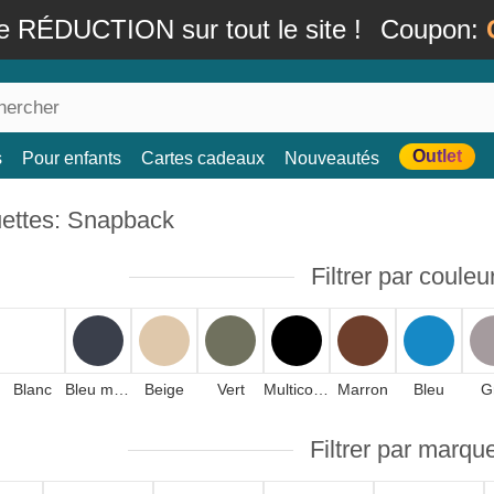
e RÉDUCTION sur tout le site !
Coupon:
Outlet
s
Pour enfants
Cartes cadeaux
Nouveautés
ettes: Snapback
Filtrer par couleu
Blanc
Bleu marine
Beige
Vert
Multicolore
Marron
Bleu
G
Filtrer par marqu