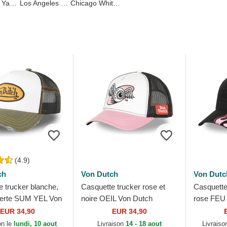
New York Yankees
Los Angeles Dodgers
Chicago White Sox
(4.9)
ch
Von Dutch
Von Dutc
 trucker blanche,
Casquette trucker rose et
Casquette 
 verte SUM YEL Von
noire OEIL Von Dutch
rose FEU
EUR 34,90
EUR 34,90
on le
lundi, 10 aout
Livraison
14 - 18 aout
Livraiso