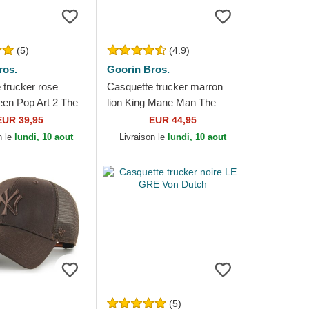
(5)
(4.9)
ros.
Goorin Bros.
 trucker rose
Casquette trucker marron
een Pop Art 2 The
lion King Mane Man The
in Bros.
Farm Goorin Bros.
EUR 39,95
EUR 44,95
n le
lundi, 10 aout
Livraison le
lundi, 10 aout
(5)