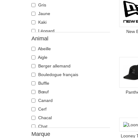
Gris
Jaune
Kaki
Léopard
New 
Animal
Marron
Multicolore
Abeille
Noir
Aigle
Orange
Berger allemand
Rose
Bouledogue français
Rouge
Buffle
Vert
Bœuf
Panth
Violette
Canard
Cerf
Chacal
Chat
Marque
Cheval
Looney 