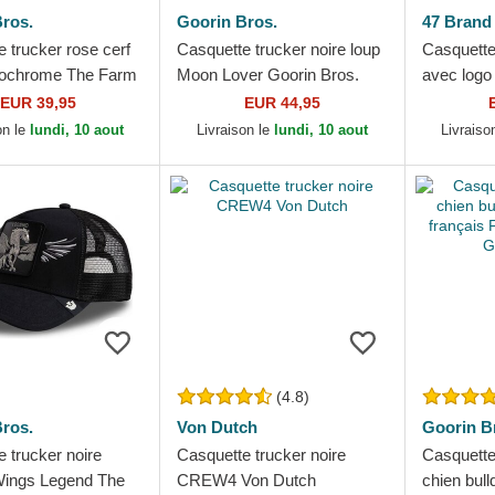
ros.
Goorin Bros.
47 Brand
 trucker rose cerf
Casquette trucker noire loup
Casquette
ochrome The Farm
Moon Lover Goorin Bros.
avec log
ros.
Branson 
EUR 39,95
EUR 44,95
MLB 47 B
on le
lundi, 10 aout
Livraison le
lundi, 10 aout
Livraiso
(4.8)
ros.
Von Dutch
Goorin B
 trucker noire
Casquette trucker noire
Casquette
ings Legend The
CREW4 Von Dutch
chien bul