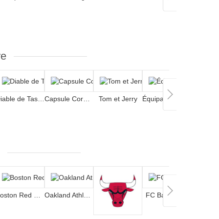
re
Diable de Tasmanie
Capsule Corporation
Tom et Jerry
Équipage du Chapeau de Paille
Jok
Boston Red Sox
Oakland Athletics
FC Barcelona