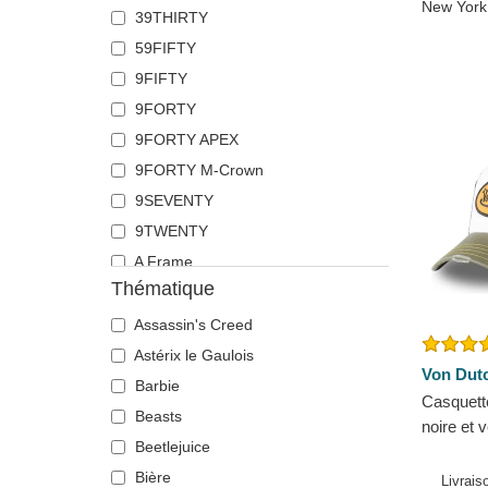
39THIRTY
Fourmi
The No.1 Face
59FIFTY
Guépard
Von Dutch
9FIFTY
Hibou
Wheels And Waves
9FORTY
Hippopotame
9FORTY APEX
Labrador retriever
9FORTY M-Crown
Langouste
9SEVENTY
Lézard
9TWENTY
Libellule
A Frame
Licorne
Thématique
E Frame
Lion
Runner
Lionne
Assassin's Creed
The Ball
Loup
Astérix le Gaulois
Von Dut
The Retro
Luciole
Barbie
Casquette
The Snap
Mouette
Beasts
noire et
The Trucker
Mouton
Beetlejuice
Dutch
Ours
Bière
Livrais