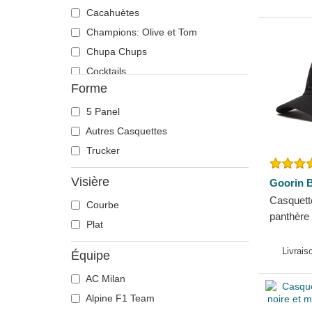
Panthère
Cacahuètes
Papillon
Champions: Olive et Tom
Pégase
Chupa Chups
Phénix
Cocktails
Forme
Phoque
DC Comics
Pitbull
Disney
5 Panel
Poisson combattant du siam
Dragon Ball
Autres Casquettes
Porc
États et Pays
Trucker
Poussin
Famous
Visière
Goorin B
Raton laveur
Harry Potter
Casquette
Courbe
Renard
Hip Hop Dogz
panthère
Plat
Requin
Jeu de Trônes
Goorin B
Rhinocéros
Kung Fu Panda
Livrais
Équipe
Rottweiler
Le Seigneur des Anneaux
AC Milan
Scorpion
Les Schtroumpfs
Alpine F1 Team
Serpent
Looney Tunes