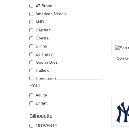
Chèvre
47 Brand
Chien
American Needle
Chihuahua
AND1
Colombe
Capslab
Coq
Coastal
Corbeau
Djinns
Coyote
Ed Hardy
Son G
Crabe
Goorin Bros.
Crâne
Hatfield
Crocodile
Homenage
Pour
Dauphin
Kangol
Doberman
Mitchell & Ness
Adulte
Dragon
New Era
Enfant
Écureuil
Nike
Silhouette
Élan
Oblack
19TWENTY
Flamant
Pica Pica