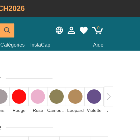
CH2026
0
Catégories
InstaCap
Aide
r
ris
Rouge
Rose
Camouflage
Léopard
Violette
Jaune
Orange
e