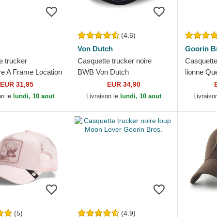
(4.6)
Von Dutch
Goorin B
e trucker
Casquette trucker noire
Casquette
re A Frame Location
BWB Von Dutch
lionne Qu
sta Brava New Era
Farm Goor
EUR 31,95
EUR 34,90
on le
lundi, 10 aout
Livraison le
lundi, 10 aout
Livraiso
(5)
(4.9)