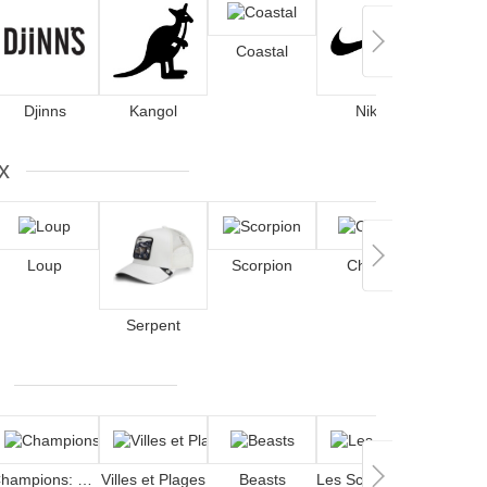
Coastal
Djinns
Kangol
Nike
x
Loup
Scorpion
Cheval
Serpent
Cer
Champions: Olive et Tom
Villes et Plages
Beasts
Les Schtroumpfs
Cockt