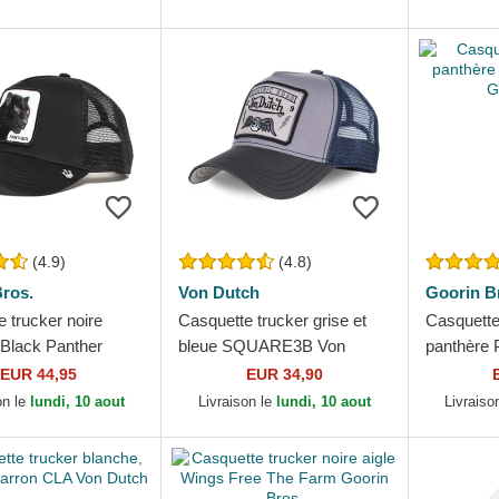
(4.9)
(4.8)
ros.
Von Dutch
Goorin B
 trucker noire
Casquette trucker grise et
Casquette
 Black Panther
bleue SQUARE3B Von
panthère 
ros.
Dutch
Goorin Br
EUR 44,95
EUR 34,90
on le
lundi, 10 aout
Livraison le
lundi, 10 aout
Livraiso