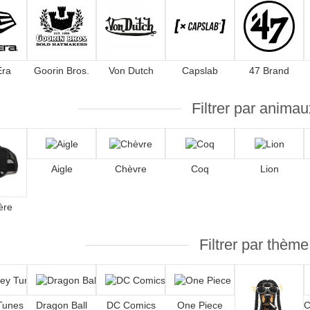
Era
Goorin Bros.
Von Dutch
Capslab
47 Brand
Filtrer par animau
Aigle
Chèvre
Coq
Lion
ère
Filtrer par thème
Tunes
Dragon Ball
DC Comics
One Piece