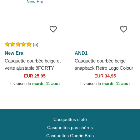
(5)
New Era
AND1
Casquette courbée beige et
Casquette courbée beige
verte ajustable 9FORTY
snapback Retro Logo Colour
Colour Block Oakland
Block AND1
EUR 25,95
EUR 34,95
Athletics MLB New Era
Livraison le
mardi, 11 aout
Livraison le
mardi, 11 aout
Casquettes d'été
Casquettes pas chères
Casquettes Goorin Bros