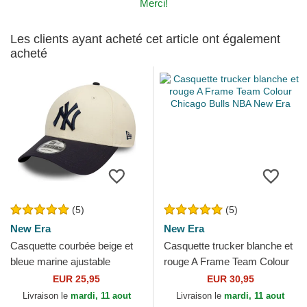
Merci!
Les clients ayant acheté cet article ont également
acheté
(5)
(5)
New Era
New Era
Casquette courbée beige et
Casquette trucker blanche et
bleue marine ajustable
rouge A Frame Team Colour
9FORTY Colour Block New
Chicago Bulls NBA New Era
EUR 25,95
EUR 30,95
York Yankees MLB New Era
Livraison le
mardi, 11 aout
Livraison le
mardi, 11 aout