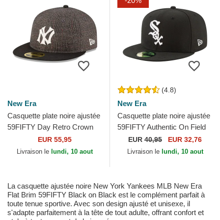
-20%
(4.8)
New Era
New Era
Casquette plate noire ajustée
Casquette plate noire ajustée
59FIFTY Day Retro Crown
59FIFTY Authentic On Field
New York Yankees MLB
Game Chicago White Sox
EUR 55,95
EUR
40,95
EUR 32,76
New Era
MLB New Era
Livraison le
lundi, 10 aout
Livraison le
lundi, 10 aout
La casquette ajustée noire New York Yankees MLB New Era
Flat Brim 59FIFTY Black on Black est le complément parfait à
toute tenue sportive. Avec son design ajusté et unisexe, il
s'adapte parfaitement à la tête de tout adulte, offrant confort et