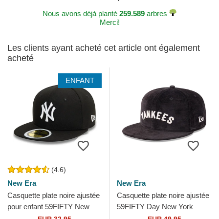
Nous avons déjà planté
259.589
arbres
Merci!
Les clients ayant acheté cet article ont également
acheté
ENFANT
(4.6)
New Era
New Era
Casquette plate noire ajustée
Casquette plate noire ajustée
pour enfant 59FIFTY New
59FIFTY Day New York
York Yankees MLB New Era
Yankees MLB New Era