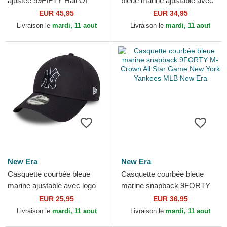
ajustée 59FIFTY Hall Of
bleue marine ajustable avec
Fame New York Yankees
logo bleu marine 9FORTY
EUR 45,95
EUR 34,95
MLB New Era
World Series New...
Livraison le
mardi, 11 aout
Livraison le
mardi, 11 aout
New Era
New Era
Casquette courbée bleue
Casquette courbée bleue
marine ajustable avec logo
marine snapback 9FORTY
bleu marine 9FORTY Outline
M-Crown All Star Game New
EUR 25,95
EUR 36,95
New York Yankees...
York Yankees MLB New Era
Livraison le
mardi, 11 aout
Livraison le
mardi, 11 aout