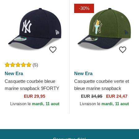
-30%
(5)
New Era
New Era
Casquette courbée bleue
Casquette courbée verte et
marine snapback 9FORTY
bleue marine snapback
M-Crown Player Replica
9FORTY M-Crown City
EUR 29,95
EUR
34,95
EUR 24,47
New York Yankees MLB
Feature New York Yankees
Livraison le
mardi, 11 aout
Livraison le
mardi, 11 aout
New Era
MLB...