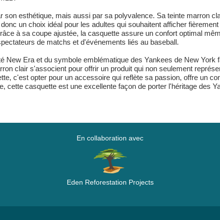
son esthétique, mais aussi par sa polyvalence. Sa teinte marron cla
donc un choix idéal pour les adultes qui souhaitent afficher fièreme
ce à sa coupe ajustée, la casquette assure un confort optimal même a
 spectateurs de matchs et d'événements liés au baseball.
ualité New Era et du symbole emblématique des Yankees de New York fa
on clair s'associent pour offrir un produit qui non seulement représen
te, c'est opter pour un accessoire qui reflète sa passion, offre un co
 cette casquette est une excellente façon de porter l'héritage des Y
En collaboration avec
Eden Reforestation Projects