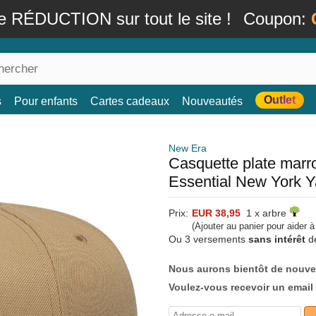
e RÉDUCTION sur tout le site !
Coupon:
Outlet
s
Pour enfants
Cartes cadeaux
Nouveautés
New Era
Casquette plate marr
Essential New York 
Prix:
EUR 38,95
1 x arbre
(Ajouter au panier pour aider 
Ou 3 versements
sans intérêt
d
Nous aurons bientôt de nouve
Voulez-vous recevoir un email 