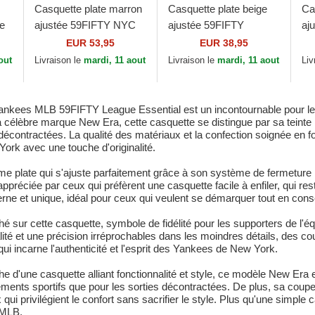
Casquette plate marron
Casquette plate beige
Ca
le
ajustée 59FIFTY NYC
ajustée 59FIFTY
aj
Side New York Yankees
League Essential New
Le
EUR 53,95
EUR 38,95
MLB New Era
York Yankees MLB
Yo
out
Livraison le
mardi, 11 aout
Livraison le
mardi, 11 aout
Liv
New Era
Ne
ankees MLB 59FIFTY League Essential est un incontournable pour les
a célèbre marque New Era, cette casquette se distingue par sa teinte ma
ontractées. La qualité des matériaux et la confection soignée en font 
ork avec une touche d'originalité.
plate qui s'ajuste parfaitement grâce à son système de fermeture ré
 appréciée par ceux qui préfèrent une casquette facile à enfiler, qui r
erne et unique, idéal pour ceux qui veulent se démarquer tout en cons
hé sur cette casquette, symbole de fidélité pour les supporters de 
lité et une précision irréprochables dans les moindres détails, des co
qui incarne l'authenticité et l'esprit des Yankees de New York.
d'une casquette alliant fonctionnalité et style, ce modèle New Era es
nements sportifs que pour les sorties décontractées. De plus, sa coup
x qui privilégient le confort sans sacrifier le style. Plus qu'une simple 
 MLB.