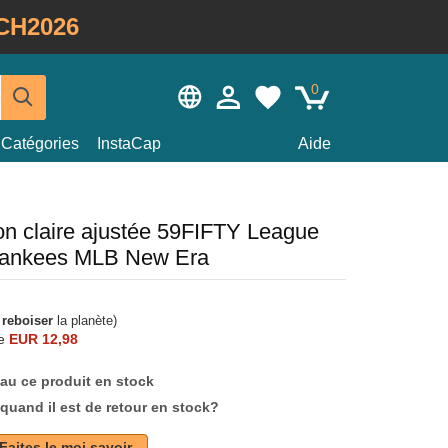
CH2026
0
Catégories
InstaCap
Aide
on claire ajustée 59FIFTY League
Yankees MLB New Era
à
reboiser
la planète)
e
EUR 12,98
au ce produit en stock
quand il est de retour en stock?
Faites le moi savoir