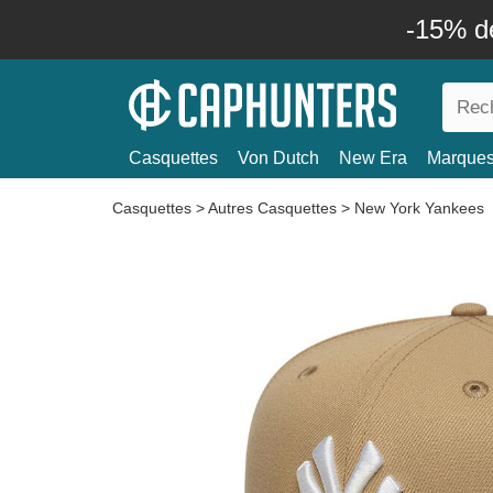
-15% d
Casquettes
Von Dutch
New Era
Marque
Casquettes
>
Autres Casquettes
>
New York Yankees