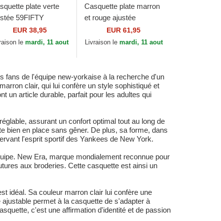
squette plate verte
Casquette plate marron
ustée 59FIFTY
et rouge ajustée
ague Essential New
59FIFTY The Elements
EUR 38,95
EUR 61,95
rk Yankees MLB
Fire Pin Los Angeles
raison le
mardi, 11 aout
Livraison le
mardi, 11 aout
w Era
Dodgers MLB New...
 fans de l'équipe new-yorkaise à la recherche d'un
rron clair, qui lui confère un style sophistiqué et
un article durable, parfait pour les adultes qui
glable, assurant un confort optimal tout au long de
este bien en place sans gêner. De plus, sa forme, dans
ervant l'esprit sportif des Yankees de New York.
l'équipe. New Era, marque mondialement reconnue pour
utures aux broderies. Cette casquette est ainsi un
t idéal. Sa couleur marron clair lui confère une
e ajustable permet à la casquette de s'adapter à
casquette, c'est une affirmation d'identité et de passion