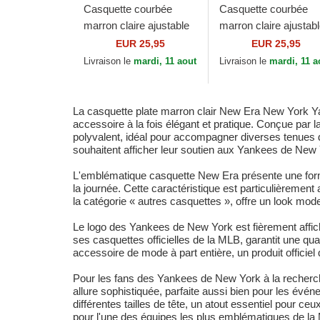
Casquette courbée
Casquette courbée
marron claire ajustable
marron claire ajustab
avec logo marron claire
avec logo marron
EUR 25,95
EUR 25,95
femme 9FORTY
9FORTY League
Livraison le
mardi, 11 aout
Livraison le
mardi, 11 a
League Essential...
Essential New York...
La casquette plate marron clair New Era New York Y
accessoire à la fois élégant et pratique. Conçue par l
polyvalent, idéal pour accompagner diverses tenues déc
souhaitent afficher leur soutien aux Yankees de New Y
L'emblématique casquette New Era présente une forme 
la journée. Cette caractéristique est particulièrement
la catégorie « autres casquettes », offre un look mod
Le logo des Yankees de New York est fièrement affic
ses casquettes officielles de la MLB, garantit une qua
accessoire de mode à part entière, un produit officiel 
Pour les fans des Yankees de New York à la recherche 
allure sophistiquée, parfaite aussi bien pour les évé
différentes tailles de tête, un atout essentiel pour ceu
pour l'une des équipes les plus emblématiques de la