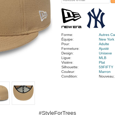
Forme:
Autres Ca
Équipe:
New York
Pour:
Adulte
Fermeture:
Ajusté
Design:
Unisexe
Ligue:
MLB
Visière:
Plat
Silhouette:
59FIFTY
Couleur:
Marron
Condition:
Nouveau;
#StyleForTrees