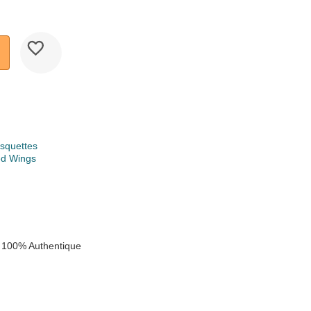
squettes
ed Wings
k
 100% Authentique