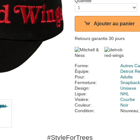
Quantité
Ajouter au panier
Retours garantis 30 jours
Forme:
Autres Ca
Équipe:
Detroit R
Pour:
Adulte
Fermeture:
Snapbac
Design:
Unisexe
Ligue:
NHL
Visière:
Courbe
Couleur:
Noir
Condition:
Nouveau;
#StyleForTrees