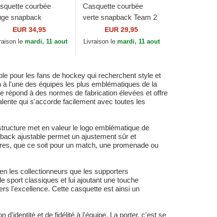
squette courbée
Casquette courbée
uge snapback
verte snapback Team 2
EVENTY Stretch
Tone 2.0 Pro Boston
EUR 34,95
EUR 29,95
ap Stated Detroit Red
Celtics NBA Mitchell &
raison le
mardi, 11 aout
Livraison le
mardi, 11 aout
ngs NHL New Era
Ness
e pour les fans de hockey qui recherchent style et
ien à l'une des équipes les plus emblématiques de la
tte répond à des normes de fabrication élevées et offre
alente qui s'accorde facilement avec toutes les
 structure met en valeur le logo emblématique de
apback ajustable permet un ajustement sûr et
rieures, que ce soit pour un match, une promenade ou
bien les collectionneurs que les supporters
de sport classiques et lui ajoutant une touche
rs l'excellence. Cette casquette est ainsi un
identité et de fidélité à l'équipe. La porter, c'est se