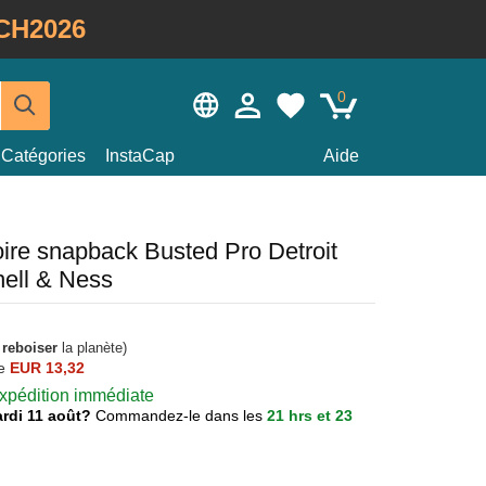
CH2026
0
Catégories
InstaCap
Aide
ire snapback Busted Pro Detroit
ell & Ness
à
reboiser
la planète)
e
EUR 13,32
 expédition immédiate
mardi 11 août?
Commandez-le dans les
21 hrs et 23