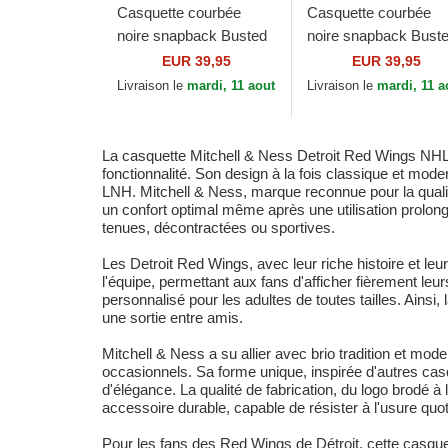
Casquette courbée
Casquette courbée
noire snapback Busted
noire snapback Bust
Pro Chicago Bulls NBA
Pro Vancouver Grizzl
EUR 39,95
EUR 39,95
Mitchell & Ness
NBA Mitchell & Ness
Livraison le
mardi, 11 aout
Livraison le
mardi, 11 a
La casquette Mitchell & Ness Detroit Red Wings NHL 
fonctionnalité. Son design à la fois classique et mode
LNH. Mitchell & Ness, marque reconnue pour la qualité 
un confort optimal même après une utilisation prolong
tenues, décontractées ou sportives.
Les Detroit Red Wings, avec leur riche histoire et le
l'équipe, permettant aux fans d'afficher fièrement le
personnalisé pour les adultes de toutes tailles. Ainsi
une sortie entre amis.
Mitchell & Ness a su allier avec brio tradition et mod
occasionnels. Sa forme unique, inspirée d'autres casqu
d'élégance. La qualité de fabrication, du logo brodé à
accessoire durable, capable de résister à l'usure quo
Pour les fans des Red Wings de Détroit, cette casquette