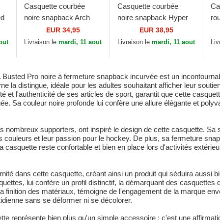
Casquette courbée
Casquette courbée
Ca
ed
noire snapback Arch
noire snapback Hyper
ro
ies
Stamp Pro Chicago
Type Pro Chicago Bulls
9S
EUR 34,95
EUR 38,95
Blackhawks NHL
NBA Mitchell & Ness
Sn
out
Livraison le
mardi, 11 aout
Livraison le
mardi, 11 aout
Liv
Mitchell & Ness
Wi
Busted Pro noire à fermeture snapback incurvée est un incontournabl
rne la distingue, idéale pour les adultes souhaitant afficher leur sout
et l'authenticité de ses articles de sport, garantit que cette casque
ée. Sa couleur noire profonde lui confère une allure élégante et polyv
urs nombreux supporters, ont inspiré le design de cette casquette. Sa
urs couleurs et leur passion pour le hockey. De plus, sa fermeture sn
, la casquette reste confortable et bien en place lors d'activités exté
ernité dans cette casquette, créant ainsi un produit qui séduira aussi 
ettes, lui confère un profil distinctif, la démarquant des casquettes 
 la finition des matériaux, témoigne de l'engagement de la marque enve
tidienne sans se déformer ni se décolorer.
 représente bien plus qu'un simple accessoire : c'est une affirmation d'