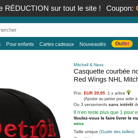
e RÉDUCTION sur tout le site !
Coupon:
Outlet
s
Pour enfants
Cartes cadeaux
Nouveautés
Mitchell & Ness
Casquette courbée no
Red Wings NHL Mitch
Prix:
EUR 39,95
1 x arbre
(Ajouter au panier pour aider 
Ou 3 versements
sans intérêt
d
Il n'en reste plus que 1 pour
Voulez-vous le faire livrer le 
mins
Taille unique
(Guide des tailles)