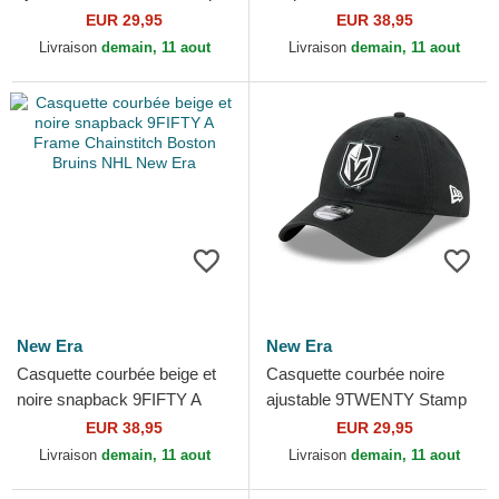
Chicago Blackhawks NHL
Chainstitch Boston Bruins
EUR 29,95
EUR 38,95
New Era
NHL New Era
Livraison
demain, 11 aout
Livraison
demain, 11 aout
New Era
New Era
Casquette courbée beige et
Casquette courbée noire
noire snapback 9FIFTY A
ajustable 9TWENTY Stamp
Frame Chainstitch Boston
Vegas Golden Knights NHL
EUR 38,95
EUR 29,95
Bruins NHL New Era
New Era
Livraison
demain, 11 aout
Livraison
demain, 11 aout