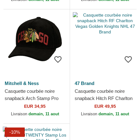
Mitchell & Ness
47 Brand
Casquette courbée noire
Casquette courbée noire
snapback Arch Stamp Pro
snapback Hitch RF Charlton
Chicago Blackhawks NHL
Vegas Golden Knights NHL
EUR 34,95
EUR 49,95
Mitchell & Ness
47 Brand
Livraison
demain, 11 aout
Livraison
demain, 11 aout
-10%