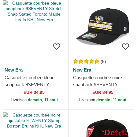
(5)
New Era
New Era
Casquette courbée bleue
Casquette courbée noire
snapback 9SEVENTY
snapback 9SEVENTY
Stretch Snap Stated Toronto
Stretch Snap Stated
EUR 34,95
EUR 34,95
Maple Leafs NHL New Era
Pittsburgh Penguins NHL
Livraison
demain, 11 aout
Livraison
demain, 11 aout
New Era