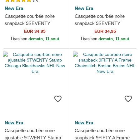
New Era
New Era
Casquette courbée noire
Casquette courbée noire
snapback 9SEVENTY
snapback 9SEVENTY
Stretch Snap Stated Chicago
Stretch Snap Stated Los
EUR 34,95
EUR 34,95
Blackhawks NHL New Era
Angeles Kings NHL New Era
Livraison
demain, 11 aout
Livraison
demain, 11 aout
New Era
New Era
Casquette courbée noire
Casquette courbée noire
ajustable 9TWENTY Stamp
snapback 9FIFTY A Frame