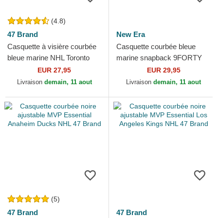
(4.8)
47 Brand
New Era
Casquette à visière courbée
Casquette courbée bleue
bleue marine NHL Toronto
marine snapback 9FORTY
Maple Leafs 47 Brand
M-Crown Team Toronto
EUR 27,95
EUR 29,95
Maple Leafs NHL New Era
Livraison
demain, 11 aout
Livraison
demain, 11 aout
(5)
47 Brand
47 Brand