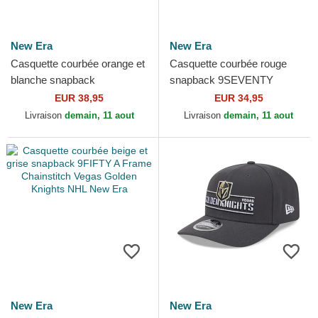
New Era
New Era
Casquette courbée orange et
Casquette courbée rouge
blanche snapback
snapback 9SEVENTY
19TWENTY Embroidered
Stretch Snap Stated Detroit
EUR 38,95
EUR 34,95
Patch Anaheim Ducks NHL
Red Wings NHL New Era
Livraison
demain, 11 aout
Livraison
demain, 11 aout
New Era
New Era
New Era