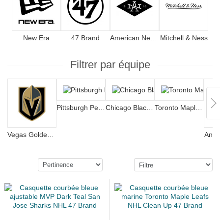
New Era
47 Brand
American Needle
Mitchell & Ness
Filtrer par équipe
Pittsburgh Penguins
Chicago Blackhawks
Toronto Maple Leafs
Vegas Golden Knights
Anah