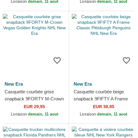
Knights NHL New Era
Livraison
demain, 11 aout
Livraison
demain, 11 aout
New Era
New Era
Casquette courbée grise
Casquette courbée beige
snapback 9FORTY M-Crown
snapback 9FIFTY A Frame
Vegas Golden Knights NHL
Classic Pittsburgh Penguins
EUR 29,95
EUR 38,95
New Era
NHL New Era
Livraison
demain, 11 aout
Livraison
demain, 11 aout