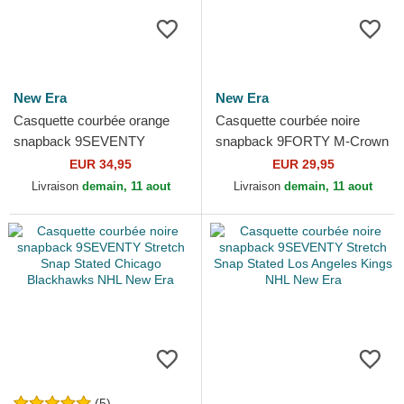
New Era
New Era
Casquette courbée orange
Casquette courbée noire
snapback 9SEVENTY
snapback 9FORTY M-Crown
Stretch Snap Stated Anaheim
Team Pittsburgh Penguins
EUR 34,95
EUR 29,95
Ducks NHL New Era
NHL New Era
Livraison
demain, 11 aout
Livraison
demain, 11 aout
(5)