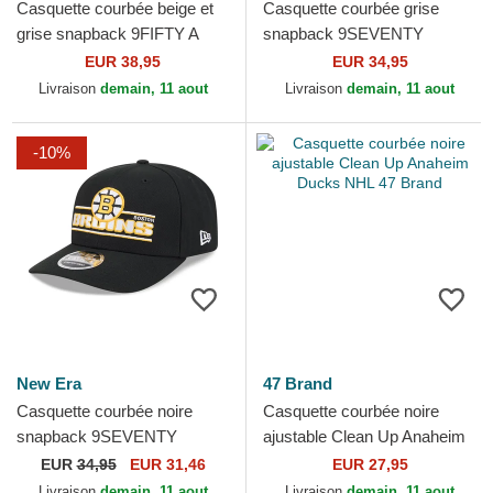
Casquette courbée beige et
Casquette courbée grise
grise snapback 9FIFTY A
snapback 9SEVENTY
Frame Chainstitch Vegas
Stretch Snap Stated Vegas
EUR 38,95
EUR 34,95
Golden Knights NHL New...
Golden Knights NHL New Era
Livraison
demain, 11 aout
Livraison
demain, 11 aout
-10%
New Era
47 Brand
Casquette courbée noire
Casquette courbée noire
snapback 9SEVENTY
ajustable Clean Up Anaheim
Stretch Snap Stated Boston
Ducks NHL 47 Brand
EUR
34,95
EUR 31,46
EUR 27,95
Bruins NHL New Era
Livraison
demain, 11 aout
Livraison
demain, 11 aout