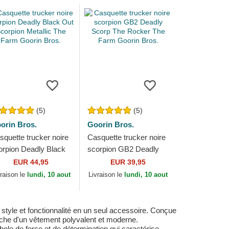
(5)
(5)
orin Bros.
Goorin Bros.
squette trucker noire
Casquette trucker noire
orpion Deadly Black
scorpion GB2 Deadly
t Scorpion Metallic
Scorp The Rocker The
EUR 44,95
EUR 39,95
e Farm Goorin Bros.
Farm Goorin Bros.
vraison le
lundi, 10 aout
Livraison le
lundi, 10 aout
style et fonctionnalité en un seul accessoire. Conçue
erche d'un vêtement polyvalent et moderne.
bole de force et de détermination qui caractérise