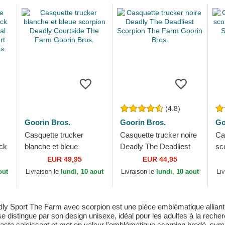
(4.8)
Goorin Bros.
Goorin Bros.
Go
Casquette trucker
Casquette trucker noire
Ca
ack
blanche et bleue
Deadly The Deadliest
sc
al
scorpion Deadly
Scorpion The Farm
Ou
EUR 49,95
EUR 44,95
t
Courtside The Farm
Goorin Bros.
Th
out
Livraison le
lundi, 10 aout
Livraison le
lundi, 10 aout
Li
Goorin Bros.
dly Sport The Farm avec scorpion est une pièce emblématique alliant 
e distingue par son design unisexe, idéal pour les adultes à la rech
traste saisissant et met en valeur l'emblématique scorpion brodé, sym