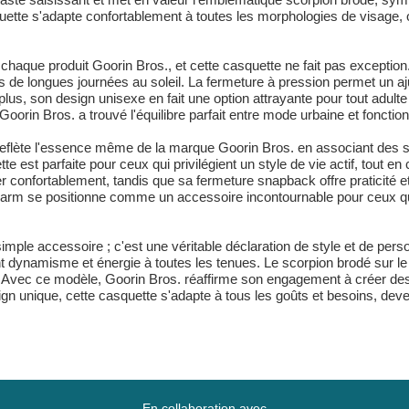
quette s'adapte confortablement à toutes les morphologies de visage, o
e chaque produit Goorin Bros., et cette casquette ne fait pas excepti
ors de longues journées au soleil. La fermeture à pression permet un aju
De plus, son design unisexe en fait une option attrayante pour tout adu
rin Bros. a trouvé l'équilibre parfait entre mode urbaine et fonctionn
 reflète l'essence même de la marque Goorin Bros. en associant des
e est parfaite pour ceux qui privilégient un style de vie actif, tout en
nfortablement, tandis que sa fermeture snapback offre praticité et
Farm se positionne comme un accessoire incontournable pour ceux qui
simple accessoire ; c'est une véritable déclaration de style et de per
nt dynamisme et énergie à toutes les tenues. Le scorpion brodé sur le 
ion. Avec ce modèle, Goorin Bros. réaffirme son engagement à créer des
sign unique, cette casquette s'adapte à tous les goûts et besoins, dev
En collaboration avec