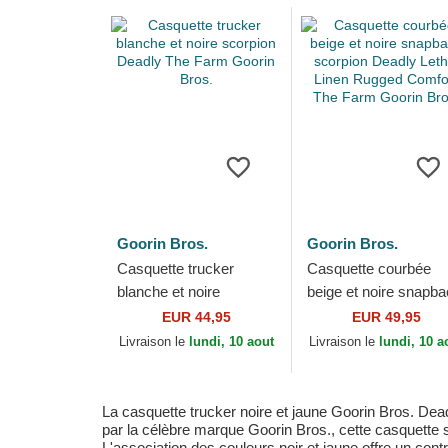
Goorin Bros.
Goorin Bros.
Casquette trucker
Casquette courbée
blanche et noire
beige et noire snapb
scorpion Deadly The
scorpion Deadly Leth
EUR 44,95
EUR 49,95
Farm Goorin Bros.
Linen Rugged Comfor
Livraison le
lundi, 10 aout
Livraison le
lundi, 10 a
The Farm...
La casquette trucker noire et jaune Goorin Bros. Dea
par la célèbre marque Goorin Bros., cette casquette s
L'association des couleurs noir et jaune offre un con