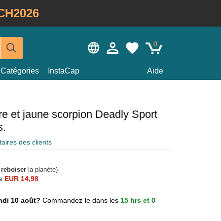
CH2026
0
Catégories
InstaCap
Aide
re et jaune scorpion Deadly Sport
s.
ires des clients
à
reboiser
la planète)
e
EUR 14,98
lundi 10 août?
Commandez-le dans les
15 hrs et 0