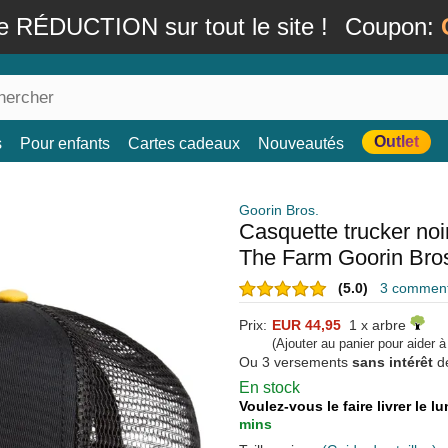
e RÉDUCTION sur tout le site !
Coupon:
Outlet
s
Pour enfants
Cartes cadeaux
Nouveautés
Goorin Bros.
Casquette trucker noi
The Farm Goorin Bro
(5.0)
3 commenta
Prix:
EUR 44,95
1 x arbre
(Ajouter au panier pour aider 
Ou 3 versements
sans intérêt
d
En stock
Voulez-vous le faire livrer le 
mins