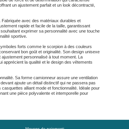
ffrant un ajustement parfait et un look décontracté,
on. Fabriquée avec des matériaux durables et
stement rapide et facile de la taille, garantissant
lte souhaitant exprimer sa personnalité avec une touche
alité sportive.
 symboles forts comme le scorpion à des couleurs
 conservant bon goût et originalité. Son design unisexe
 ajustement personnalisé à tout moment. La
 apprécient la qualité et le design des vêtements
sonnalité. Sa forme camionneur assure une ventilation
devant ajoute un détail distinctif qui ne passera pas
 casquettes alliant mode et fonctionnalité. Idéale pour
enant une pièce polyvalente et intemporelle pour
Moyens de paiement: