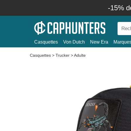
-15% d
Casquettes
Von Dutch
New Era
Marque
Casquettes
>
Trucker
>
Adulte