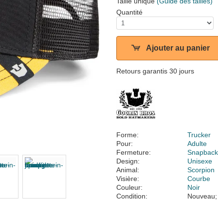
Taille unique
(Guide des tailles)
Quantité
Ajouter au panier
Retours garantis 30 jours
Forme:
Trucker
Pour:
Adulte
Fermeture:
Snapbac
Design:
Unisexe
Animal:
Scorpion
Visière:
Courbe
Couleur:
Noir
Condition:
Nouveau;