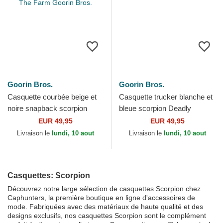
Goorin Bros.
Goorin Bros.
Casquette courbée beige et
Casquette trucker blanche et
noire snapback scorpion
bleue scorpion Deadly
Deadly Lethal Linen Rugged
Courtside The Farm Goorin
EUR 49,95
EUR 49,95
Comfort The Farm...
Bros.
Livraison le
lundi, 10 aout
Livraison le
lundi, 10 aout
Casquettes: Scorpion
Découvrez notre large sélection de casquettes Scorpion chez
Caphunters, la première boutique en ligne d'accessoires de
mode. Fabriquées avec des matériaux de haute qualité et des
designs exclusifs, nos casquettes Scorpion sont le complément