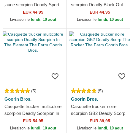
jaune scorpion Deadly Sport
scorpion Deadly Black Out
The Farm Goorin Bros.
Scorpion Metallic The Farm
EUR 44,95
EUR 44,95
Goorin Bros.
Livraison le
lundi, 10 aout
Livraison le
lundi, 10 aout
(5)
(5)
Goorin Bros.
Goorin Bros.
Casquette trucker multicolore
Casquette trucker noire
scorpion Deadly Scorpion In
scorpion GB2 Deadly Scorp
The Element The Farm
The Rocker The Farm Goorin
EUR 54,95
EUR 39,95
Goorin Bros.
Bros.
Livraison le
lundi, 10 aout
Livraison le
lundi, 10 aout