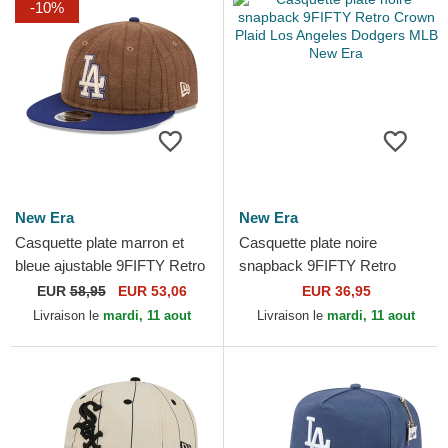
-10%
New Era
New Era
Casquette plate marron et
Casquette plate noire
bleue ajustable 9FIFTY Retro
snapback 9FIFTY Retro
Crown Wool Pinstripe Los
Crown Plaid Los Angeles
EUR
58,95
EUR 53,06
EUR 36,95
Angeles Dodgers...
Dodgers MLB New Era
Livraison le
mardi, 11 aout
Livraison le
mardi, 11 aout