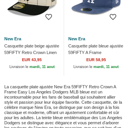
New Era
New Era
Casquette plate beige ajustée
Casquette plate bleue ajustée
59FIFTY Retro Crown Linen
59FIFTY A Frame
Chicago White Sox MLB
Championship Side Flag Los
EUR 43,95
EUR 58,95
New Era
Angeles Dodgers MLB New
Livraison le
mardi, 11 aout
Livraison le
mardi, 11 aout
Era
La casquette plate ajustée New Era 59FIFTY Retro Crown A
Frame Easy Los Angeles Dodgers MLB bleue est un
incontournable pour les fans de baseball qui souhaitent allier
style et passion pour leur équipe favorite. Cette casquette, de la
célèbre marque New Era, se distingue par son design à la fois
classique et moderne, offrant un ajustement confortable et sûr
pour les adultes. La teinte bleue emblématique des Los Angeles
Dodgers se distingue avec élégance et vous permet d'arborer
les couleurs de l'équipe en toute occasion, que ce soit lors d'un