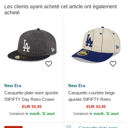
Les clients ayant acheté cet article ont également
acheté
New Era
New Era
Casquette plate noire ajustée
Casquette courbée beige
59FIFTY Day Retro Crown
ajustée 59FIFTY Retro
Los Angeles Dodgers MLB
Crown Linen Los Angeles
EUR 55,95
EUR 43,95
New Era
Dodgers MLB New Era
Livraison le
mardi, 11 aout
Livraison le
mardi, 11 aout