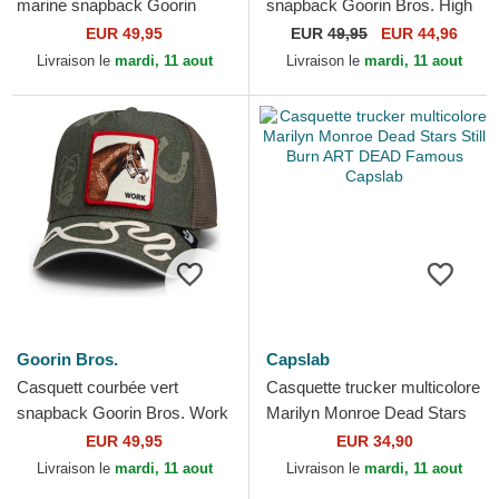
marine snapback Goorin
snapback Goorin Bros. High
Bros. Power Full Throttle
Way Up Horse Play The
EUR 49,95
EUR
49,95
EUR 44,96
Horse Play The Farm Navy...
Farm Red Hat The Farm...
Livraison le
mardi, 11 aout
Livraison le
mardi, 11 aout
Goorin Bros.
Capslab
Casquett courbée vert
Casquette trucker multicolore
snapback Goorin Bros. Work
Marilyn Monroe Dead Stars
Double Shift Horse Play The
Still Burn ART DEAD
EUR 49,95
EUR 34,90
Farm Green Hat The...
Famous Capslab
Livraison le
mardi, 11 aout
Livraison le
mardi, 11 aout