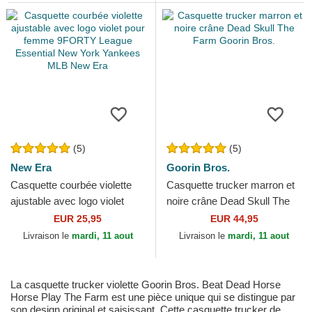
(5)
(5)
New Era
Goorin Bros.
Casquette courbée violette
Casquette trucker marron et
ajustable avec logo violet
noire crâne Dead Skull The
pour femme 9FORTY
Farm Goorin Bros.
EUR 25,95
EUR 44,95
League Essential New York...
Livraison le
mardi, 11 aout
Livraison le
mardi, 11 aout
La casquette trucker violette Goorin Bros. Beat Dead Horse
Horse Play The Farm est une pièce unique qui se distingue par
son design original et saisissant. Cette casquette trucker de