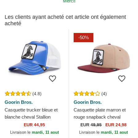
Merci!
Les clients ayant acheté cet article ont également
acheté
-50%
(4.8)
(4)
Goorin Bros.
Goorin Bros.
Casquette trucker bleue et
Casquette plate marron et
blanche cheval Stallion
rouge snapback cheval
Horsepower Puff Patent The
Stallion Free Rider The Farm
EUR 44,95
EUR
49,95
EUR 24,98
Farm Goorin Bros.
Flats Goorin Bros.
Livraison le
mardi, 11 aout
Livraison le
mardi, 11 aout