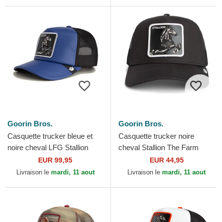
Goorin Bros.
Goorin Bros.
Casquette trucker bleue et
Casquette trucker noire
noire cheval LFG Stallion
cheval Stallion The Farm
Pre-Game Seasonal The
Goorin Bros.
EUR 99,95
EUR 44,95
Farm Goorin Bros.
Livraison le
mardi, 11 aout
Livraison le
mardi, 11 aout