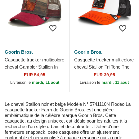
Goorin Bros.
Goorin Bros.
Casquette trucker multicolore
Casquette trucker multicolore
cheval Gambler Stallion In
cheval Stallion Tri Tone The
The Element The Farm
Farm Goorin Bros.
EUR 54,95
EUR 39,95
Goorin Bros.
Livraison le
mardi, 11 aout
Livraison le
mardi, 11 aout
Le cheval Stallion noir et beige Modèle N° 5741110N Rodeo La
casquette trucker Farm de Goorin Bros. est une pièce
emblématique de la célèbre marque Goorin Bros. Cette
casquette, au design unisexe, est idéale pour les adultes à la
recherche d'un style urbain et décontracté. . Dotée d'une
fermeture snapback, cette casquette offre un ajustement
confortable et personnalisé à chaque personne qui la porte.