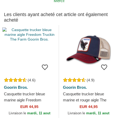
Merci!
Les clients ayant acheté cet article ont également
acheté
(4.6)
(4.9)
Goorin Bros.
Goorin Bros.
Casquette trucker bleue
Casquette trucker bleue
marine aigle Freedom
marine et rouge aigle The
Truckin The Farm Goorin
Freedom Eagle The Farm
EUR 44,95
EUR 44,95
Bros.
Goorin Bros.
Livraison le
mardi, 11 aout
Livraison le
mardi, 11 aout