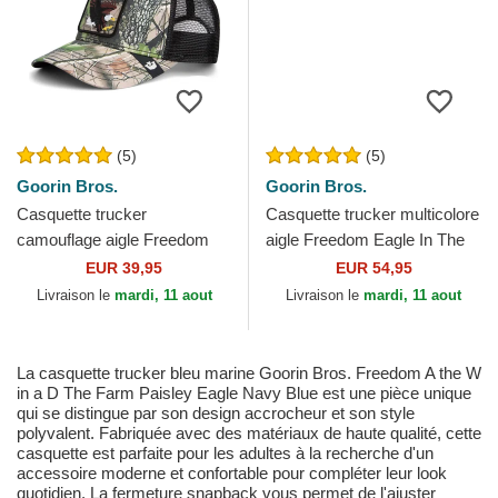
(5)
(5)
Goorin Bros.
Goorin Bros.
Casquette trucker
Casquette trucker multicolore
camouflage aigle Freedom
aigle Freedom Eagle In The
Eagle Camouflage Seasonal
Element The Farm Goorin
EUR 39,95
EUR 54,95
Real Tree The Farm Goorin
Bros.
Livraison le
mardi, 11 aout
Livraison le
mardi, 11 aout
Bros.
La casquette trucker bleu marine Goorin Bros. Freedom A the W
in a D The Farm Paisley Eagle Navy Blue est une pièce unique
qui se distingue par son design accrocheur et son style
polyvalent. Fabriquée avec des matériaux de haute qualité, cette
casquette est parfaite pour les adultes à la recherche d'un
accessoire moderne et confortable pour compléter leur look
quotidien. La fermeture snapback vous permet de l'ajuster