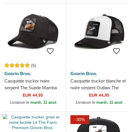
(5)
Goorin Bros.
Goorin Bros.
Casquette trucker noire
Casquette trucker blanche et
serpent The Suede Mamba
noire serpent Outlaw The
Blacked Out The Farm
Farm Goorin Bros.
EUR 44,95
EUR 44,95
Goorin Bros.
Livraison le
mardi, 11 aout
Livraison le
mardi, 11 aout
-30%