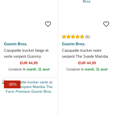
(5)
Goorin Bros.
Goorin Bros.
Casquette trucker beige et
Casquette trucker noire
verte serpent Gummy
serpent The Suede Mamba
Vicious The Farm Goorin
Blacked Out The Farm
EUR 44,95
EUR 44,95
Bros.
Goorin Bros.
Livraison le
mardi, 11 aout
Livraison le
mardi, 11 aout
-30%