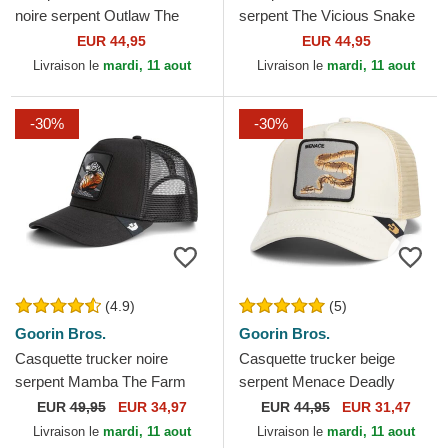
noire serpent Outlaw The
serpent The Vicious Snake
Farm Goorin Bros.
Core Combo The Farm
EUR 44,95
EUR 44,95
Goorin Bros.
Livraison le
mardi, 11 aout
Livraison le
mardi, 11 aout
-30%
-30%
(4.9)
(5)
Goorin Bros.
Goorin Bros.
Casquette trucker noire
Casquette trucker beige
serpent Mamba The Farm
serpent Menace Deadly
Premium Goorin Bros.
Companion Core Canvas
EUR
49,95
EUR 34,97
EUR
44,95
EUR 31,47
The Farm Goorin Bros.
Livraison le
mardi, 11 aout
Livraison le
mardi, 11 aout