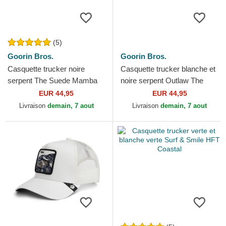
(5)
Goorin Bros.
Goorin Bros.
Casquette trucker noire
Casquette trucker blanche et
serpent The Suede Mamba
noire serpent Outlaw The
Blacked Out The Farm
Farm Goorin Bros.
EUR 44,95
EUR 44,95
Goorin Bros.
Livraison
demain, 7 aout
Livraison
demain, 7 aout