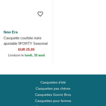
New Era
Casquette courbée noire
ajustable 9FORTY Seasonal
Racing Bulls F1 Team
EUR 25,95
Formula 1 New Era
Livraison le
lundi, 10 aout
Casquettes d'été
Casquettes pas chères
Casquettes Goorin Bros
Casquettes pour femme