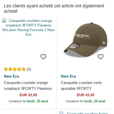
Les clients ayant acheté cet article ont également
acheté
(5)
New Era
New Era
Casquette courbée orange
Casquette courbée verte
snapback 9FORTY Flawless
ajustable 9FORTY
McLaren Racing Formula 1
REPREVE Wordmark Red
EUR 32,95
EUR 43,95
New Era
Bull Racing Formula 1 New
Livraison le
lundi, 10 aout
Livraison le
lundi, 10 aout
Era