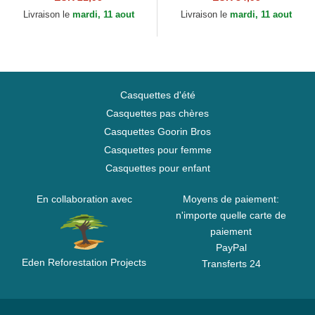
9FORTY League Essential...
Un Club New Era
Livraison le
mardi, 11 aout
Livraison le
mardi, 11 aout
Casquettes d'été
Casquettes pas chères
Casquettes Goorin Bros
Casquettes pour femme
Casquettes pour enfant
En collaboration avec
Moyens de paiement:
n'importe quelle carte de
paiement
PayPal
Eden Reforestation Projects
Transferts 24