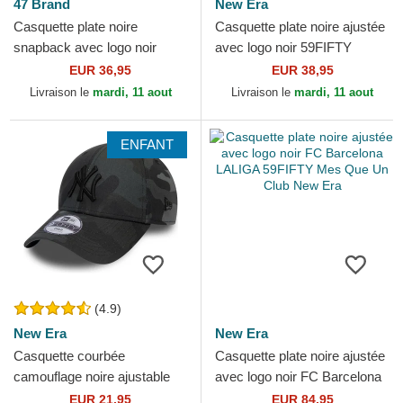
47 Brand
New Era
Casquette plate noire
Casquette plate noire ajustée
snapback avec logo noir
avec logo noir 59FIFTY
Captain RL Contemporary
League Essential Los
EUR 36,95
EUR 38,95
New York Yankees MLB 47
Angeles Dodgers MLB New...
Livraison le
mardi, 11 aout
Livraison le
mardi, 11 aout
Brand
ENFANT
(4.9)
New Era
New Era
Casquette courbée
Casquette plate noire ajustée
camouflage noire ajustable
avec logo noir FC Barcelona
pour enfant avec logo noir
LALIGA 59FIFTY Mes Que
EUR 21,95
EUR 84,95