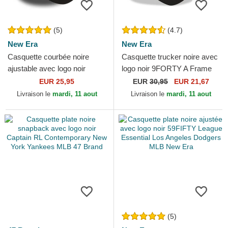
(5)
(4.7)
New Era
New Era
Casquette courbée noire
Casquette trucker noire avec
ajustable avec logo noir
logo noir 9FORTY A Frame
9FORTY Essential Chicago
Tonal Chicago Bulls NBA
EUR 25,95
EUR
30,95
EUR 21,67
Bulls NBA New Era
New Era
Livraison le
mardi, 11 aout
Livraison le
mardi, 11 aout
(5)