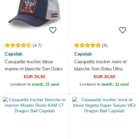
(4.7)
(5)
Capslab
Capslab
Casquette trucker bleue
Casquette trucker noire et
marine et blanche Son Goku
blanche Son Goku Ultra
DBS5 ULT Dragon Ball
Instinct DBS7 UIC Dragon
EUR 34,90
EUR 34,90
Capslab
Ball Capslab
Livraison le
mardi, 11 aout
Livraison le
mardi, 11 aout