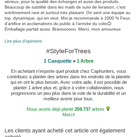
sérieux, pour la qualité des échanges et aussi des produits.
Beaucoup de subtilité dans les mails de suivi de livraison, c'est
extrêmement rare et surtout très plaisant. On sent une équipe au
top, dynamique, qui en veut. Moi je recommande à 1000 % Feux
d'artifice et acclamations du public à l'arrivée du colis😉
Emballage parfait aussi. Bravoooooo. Merci, mon amoureux
hyper heureux ❤️
Publié le 2024-06-13 par Nathalie
Lire plus d'opinions
A nice colour combo dragon ball cap Fits well and
#StyleForTrees
looks good
Publié le 2026-04-27 par Azam
1 Casquette
=
1 Arbre
Super calidad!
En achetant n'importe quel produit chez Caphunters, vous
El producto tratado con el mayor mimo posible, gran
contribuez à planter des arbres dans les endroits de la planète
calidad, super trato al cliente antes y postventa. 10/10
qui en ont le plus besoin. Avec votre aide, il est possible de
Publié le 2025-05-25 par Miquel
planter 1 arbre plus et, grâce à votre collaboration, nous
progressons un peu plus dans la voie de la durabilité et un
meilleur avenir pour tous.
Nous avons déjà planté
259.737
arbres
Merci!
Les clients ayant acheté cet article ont également