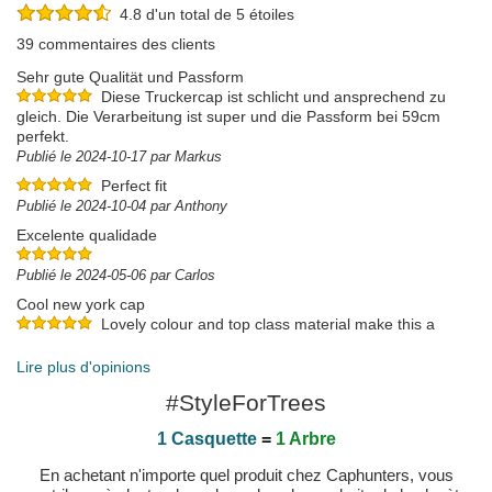
4.8 d'un total de 5 étoiles
39 commentaires des clients
Sehr gute Qualität und Passform
Diese Truckercap ist schlicht und ansprechend zu
gleich. Die Verarbeitung ist super und die Passform bei 59cm
perfekt.
Publié le 2024-10-17 par Markus
Perfect fit
Publié le 2024-10-04 par Anthony
Excelente qualidade
Publié le 2024-05-06 par Carlos
Cool new york cap
Lovely colour and top class material make this a
brilliant looking hat
Publié le 2023-08-17 par David
Lire plus d'opinions
#StyleForTrees
1 Casquette
=
1 Arbre
En achetant n'importe quel produit chez Caphunters, vous