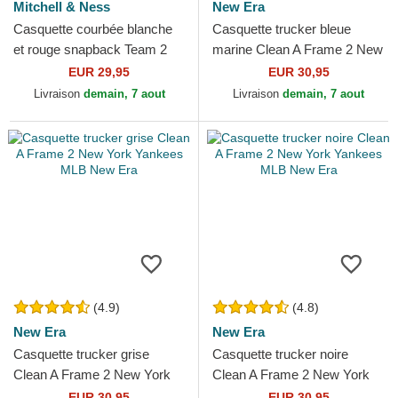
Mitchell & Ness
New Era
Casquette courbée blanche
Casquette trucker bleue
et rouge snapback Team 2
marine Clean A Frame 2 New
Tone 2.0 Pro Chicago Bulls
York Yankees MLB New Era
EUR 29,95
EUR 30,95
NBA Mitchell & Ness
Livraison
demain, 7 aout
Livraison
demain, 7 aout
(4.9)
(4.8)
New Era
New Era
Casquette trucker grise
Casquette trucker noire
Clean A Frame 2 New York
Clean A Frame 2 New York
Yankees MLB New Era
Yankees MLB New Era
EUR 30,95
EUR 30,95