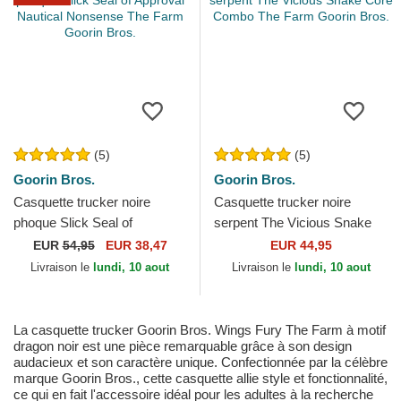
(5)
(5)
Goorin Bros.
Goorin Bros.
Casquette trucker noire
Casquette trucker noire
phoque Slick Seal of
serpent The Vicious Snake
Approval Nautical Nonsense
Core Combo The Farm
EUR
54,95
EUR 38,47
EUR 44,95
The Farm Goorin Bros.
Goorin Bros.
Livraison le
lundi, 10 aout
Livraison le
lundi, 10 aout
La casquette trucker Goorin Bros. Wings Fury The Farm à motif
dragon noir est une pièce remarquable grâce à son design
audacieux et son caractère unique. Confectionnée par la célèbre
marque Goorin Bros., cette casquette allie style et fonctionnalité,
ce qui en fait l'accessoire idéal pour les adultes à la recherche