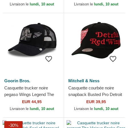
Goorin Bros.
Livraison le
lundi, 10 aout
Livraison le
lundi, 10 aout
Goorin Bros.
Mitchell & Ness
Casquette trucker noire
Casquette courbée noire
pegaso Wings Legend The
snapback Busted Pro Detroit
Farm Goorin Bros.
Red Wings NHL Mitchell &
EUR 44,95
EUR 39,95
Ness
Livraison le
lundi, 10 aout
Livraison le
lundi, 10 aout
-30%