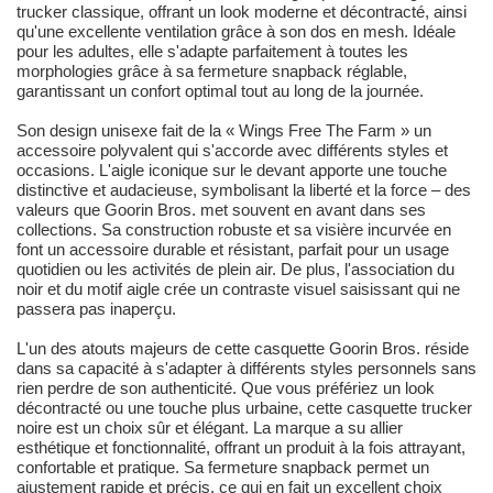
trucker classique, offrant un look moderne et décontracté, ainsi
qu'une excellente ventilation grâce à son dos en mesh. Idéale
pour les adultes, elle s'adapte parfaitement à toutes les
morphologies grâce à sa fermeture snapback réglable,
garantissant un confort optimal tout au long de la journée.
Son design unisexe fait de la « Wings Free The Farm » un
accessoire polyvalent qui s'accorde avec différents styles et
occasions. L'aigle iconique sur le devant apporte une touche
distinctive et audacieuse, symbolisant la liberté et la force – des
valeurs que Goorin Bros. met souvent en avant dans ses
collections. Sa construction robuste et sa visière incurvée en
font un accessoire durable et résistant, parfait pour un usage
quotidien ou les activités de plein air. De plus, l'association du
noir et du motif aigle crée un contraste visuel saisissant qui ne
passera pas inaperçu.
L'un des atouts majeurs de cette casquette Goorin Bros. réside
dans sa capacité à s'adapter à différents styles personnels sans
rien perdre de son authenticité. Que vous préfériez un look
décontracté ou une touche plus urbaine, cette casquette trucker
noire est un choix sûr et élégant. La marque a su allier
esthétique et fonctionnalité, offrant un produit à la fois attrayant,
confortable et pratique. Sa fermeture snapback permet un
ajustement rapide et précis, ce qui en fait un excellent choix