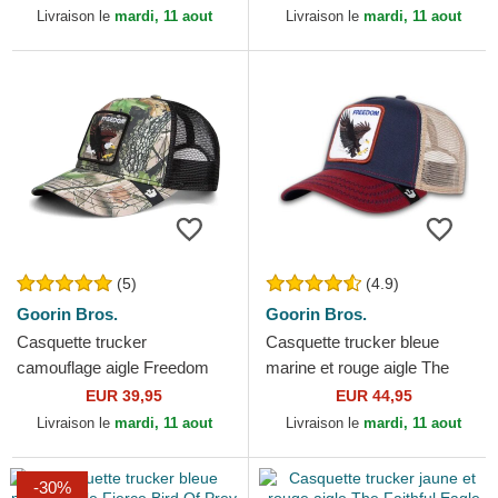
Livraison le
mardi, 11 aout
Livraison le
mardi, 11 aout
(5)
(4.9)
Goorin Bros.
Goorin Bros.
Casquette trucker
Casquette trucker bleue
camouflage aigle Freedom
marine et rouge aigle The
Eagle Camouflage Seasonal
Freedom Eagle The Farm
EUR 39,95
EUR 44,95
Real Tree The Farm Goorin
Goorin Bros.
Livraison le
mardi, 11 aout
Livraison le
mardi, 11 aout
Bros.
-30%