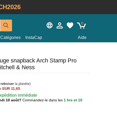
CH2026
0
Catégories
InstaCap
Aide
ouge snapback Arch Stamp Pro
tchell & Ness
à
reboiser
la planète)
e
EUR 11,65
 expédition immédiate
lundi 10 août?
Commandez-le dans les
1 hrs et 10