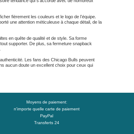
essoire tendance qui s'accorde avec de nombreux
er fièrement les couleurs et le logo de l'équipe.
porté une attention méticuleuse à chaque détail, de la
tes en quête de qualité et de style. Sa forme
r tout supporter. De plus, sa fermeture snapback
.
authenticité. Les fans des Chicago Bulls peuvent
t sans aucun doute un excellent choix pour ceux qui
Moyens de paiement:
n'importe quelle carte de paiement
PayPal
Transferts 24