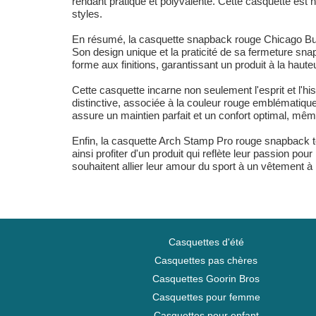
rendant pratique et polyvalente. Cette casquette es
styles.
En résumé, la casquette snapback rouge Chicago Bulls
Son design unique et la praticité de sa fermeture snap
forme aux finitions, garantissant un produit à la haut
Cette casquette incarne non seulement l'esprit et l'h
distinctive, associée à la couleur rouge emblématique
assure un maintien parfait et un confort optimal, mêm
Enfin, la casquette Arch Stamp Pro rouge snapback té
ainsi profiter d'un produit qui reflète leur passion pou
souhaitent allier leur amour du sport à un vêtement à l
Casquettes d'été
Casquettes pas chères
Casquettes Goorin Bros
Casquettes pour femme
Casquettes pour enfant