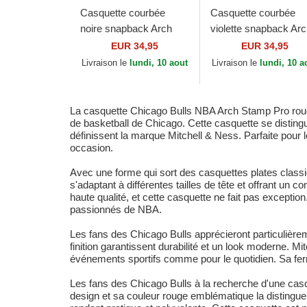
Casquette courbée
Casquette courbée
noire snapback Arch
violette snapback Ar
Stamp Pro Chicago
Stamp Pro Los Angel
EUR 34,95
EUR 34,95
Blackhawks NHL
Lakers NBA Mitchell 
Livraison le
lundi, 10 aout
Livraison le
lundi, 10 a
Mitchell & Ness
Ness
La casquette Chicago Bulls NBA Arch Stamp Pro rouge
de basketball de Chicago. Cette casquette se distingu
définissent la marque Mitchell & Ness. Parfaite pour les
occasion.
Avec une forme qui sort des casquettes plates classi
s'adaptant à différentes tailles de tête et offrant un
haute qualité, et cette casquette ne fait pas exceptio
passionnés de NBA.
Les fans des Chicago Bulls apprécieront particulièreme
finition garantissent durabilité et un look moderne. Mit
événements sportifs comme pour le quotidien. Sa fer
Les fans des Chicago Bulls à la recherche d'une casq
design et sa couleur rouge emblématique la distinguen