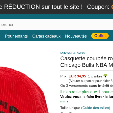
e RÉDUCTION sur tout le site !
Coupon:
Outlet
s
Pour enfants
Cartes cadeaux
Nouveautés
Mitchell & Ness
Casquette courbée r
Chicago Bulls NBA Mi
Prix:
EUR 34,95
1 x arbre
(Ajouter au panier pour aider 
Ou 3 versements
sans intérêt
d
Il n'en reste plus que 1 pour
Voulez-vous le faire livrer le 
mins
Taille unique
(Guide des tailles)