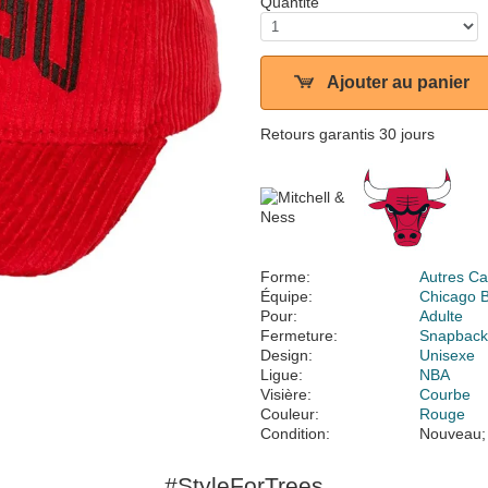
Quantité
Ajouter au panier
Retours garantis 30 jours
Forme:
Autres Ca
Équipe:
Chicago B
Pour:
Adulte
Fermeture:
Snapbac
Design:
Unisexe
Ligue:
NBA
Visière:
Courbe
Couleur:
Rouge
Condition:
Nouveau;
#StyleForTrees