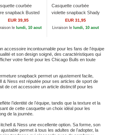
squette courbée
Casquette courbée
ire snapback Busted
violette snapback Shady
o Chicago Bulls NBA
Suede Pro Los Angeles
EUR 39,95
EUR 31,95
tchell & Ness
Lakers NBA Mitchell &
vraison le
lundi, 10 aout
Livraison le
lundi, 10 aout
Ness
 accessoire incontournable pour les fans de l'équipe
alité et son design soigné, des caractéristiques qui
fficher votre fierté pour les Chicago Bulls en toute
 fermeture snapback permet un ajustement facile,
ell & Ness est réputée pour ses articles de sport de
 de cet accessoire un article distinctif pour les
e l'identité de l'équipe, tandis que la texture et la
aisant de cette casquette un choix idéal pour les
ng de la journée.
itchell & Ness une excellente option. Sa forme, son
justable permet à tous les adultes de l'adopter, la