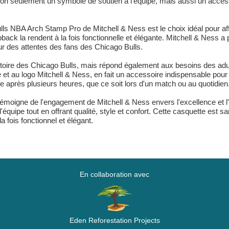
t non seulement un symbole de soutien à l'équipe, mais aussi un acc
 NBA Arch Stamp Pro de Mitchell & Ness est le choix idéal pour affich
back la rendent à la fois fonctionnelle et élégante. Mitchell & Ness a 
eur des attentes des fans des Chicago Bulls.
istoire des Chicago Bulls, mais répond également aux besoins des adul
 et au logo Mitchell & Ness, en fait un accessoire indispensable pou
e après plusieurs heures, que ce soit lors d'un match ou au quotidien
moigne de l'engagement de Mitchell & Ness envers l'excellence et l'
r l'équipe tout en offrant qualité, style et confort. Cette casquette es
a fois fonctionnel et élégant.
En collaboration avec
Eden Reforestation Projects