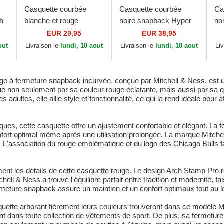
Casquette courbée
Casquette courbée
Ca
ch
blanche et rouge
noire snapback Hyper
no
es
snapback Team 2 Tone
Type Pro Chicago Bulls
Pr
EUR 29,95
EUR 38,95
&
2.0 Pro Chicago Bulls
NBA Mitchell & Ness
Mi
out
Livraison le
lundi, 10 aout
Livraison le
lundi, 10 aout
Li
NBA Mitchell & Ness
 à fermeture snapback incurvée, conçue par Mitchell & Ness, est un
e non seulement par sa couleur rouge éclatante, mais aussi par sa qu
 adultes, elle allie style et fonctionnalité, ce qui la rend idéale pour a
ques, cette casquette offre un ajustement confortable et élégant. La
 confort optimal même après une utilisation prolongée. La marque Mitch
n. L'association du rouge emblématique et du logo des Chicago Bulls fait
nt les détails de cette casquette rouge. Le design Arch Stamp Pro reflèt
chell & Ness a trouvé l'équilibre parfait entre tradition et modernité, f
meture snapback assure un maintien et un confort optimaux tout au lo
uette arborant fièrement leurs couleurs trouveront dans ce modèle M
t dans toute collection de vêtements de sport. De plus, sa fermeture a