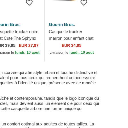
orin Bros.
Goorin Bros.
squette trucker noire
Casquette trucker
at Cute The Sphynx
marron pour enfant chat
ort The Farm Goorin
Curious Cat Mini The
UR
39,95
EUR 27,97
EUR 34,95
os.
Farm Goorin Bros.
vraison le
lundi, 10 aout
Livraison le
lundi, 10 aout
urvée qui allie style urbain et touche distinctive et
valent pour tous ceux qui recherchent un accessoire
squettes à l'identité unique, présente avec ce modèle
raîche et contemporaine, tandis que le logo iconique du
oleil, mais devient aussi un élément clé pour ceux qui
, cette casquette arbore une forme unique qui
n confort optimal aux adultes de toutes tailles. La