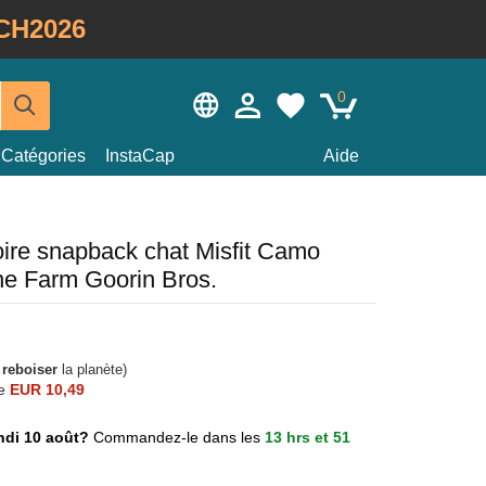
CH2026
0
Catégories
InstaCap
Aide
ire snapback chat Misfit Camo
e Farm Goorin Bros.
à
reboiser
la planète)
e
EUR 10,49
lundi 10 août?
Commandez-le dans les
13 hrs et 51