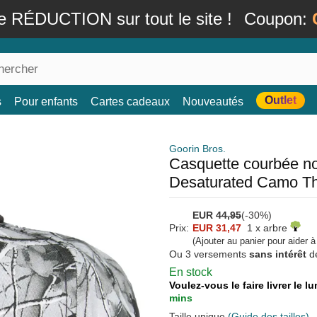
e RÉDUCTION sur tout le site !
Coupon:
Outlet
s
Pour enfants
Cartes cadeaux
Nouveautés
Goorin Bros.
Casquette courbée no
Desaturated Camo Th
EUR
44,95
(-30%)
Prix:
EUR 31,47
1 x arbre
(Ajouter au panier pour aider 
Ou 3 versements
sans intérêt
d
En stock
Voulez-vous le faire livrer le 
mins
Taille unique
(Guide des tailles)