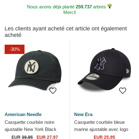
Nous avons déjà planté
259.737
arbres
Merci!
Les clients ayant acheté cet article ont également
acheté
-30%
American Needle
New Era
Casquette courbée noire
Casquette courbée bleue
ajustable New York Black
marine ajustable avec logo
Yankees Hepcat American
bleu marine 9FORTY Outline
EUR
39,95
EUR 27,97
EUR 25,95