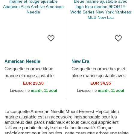
American Needle
New Era
Casquette courbée bleue
Casquette courbée beige et
marine et rouge ajustable
bleue marine ajustable avec
Anaheim Aces Archive
logo bleu marine 9FORTY
EUR 29,50
EUR 34,95
American Needle
World Series New...
Livraison le
mardi, 11 aout
Livraison le
mardi, 11 aout
La casquette American Needle Mount Everest Hepcat bleu
marine ajustable est un accessoire indispensable pour les
amoureux des parcs nationaux et tous ceux qui apprécient
l'alliance parfaite du style et de la fonctionnalité. Conçue
spécialement pour les adultes, cette casquette arbore une teinte