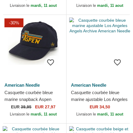
Needle
New York Yankees...
Livraison le
mardi, 11 aout
Livraison le
mardi, 11 aout
-30%
American Needle
American Needle
Casquette courbée bleue
Casquette courbée bleue
marine snapback Aspen
marine ajustable Los Angeles
Printed Cord American
Angels Archive American
EUR
39,95
EUR 27,97
EUR 34,50
Needle
Needle
Livraison le
mardi, 11 aout
Livraison le
mardi, 11 aout