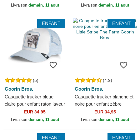
Livraison
demain, 11 aout
Livraison
demain, 11 aout
ENFANT
ENFANT
(5)
(4.9)
Goorin Bros.
Goorin Bros.
Casquette trucker bleue
Casquette trucker blanche et
claire pour enfant raton laveur
noire pour enfant zèbre
Rascal Raccoon Mini The
Extreme Little Stripe The
EUR 34,95
EUR 34,95
Farm Goorin Bros.
Farm Goorin Bros.
Livraison
demain, 11 aout
Livraison
demain, 11 aout
ENFANT
ENFANT