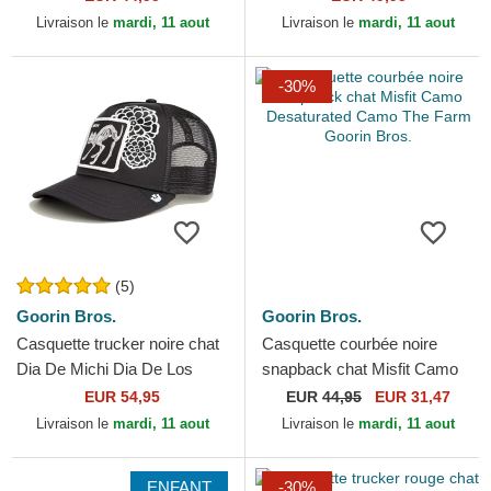
Livraison le
mardi, 11 aout
Livraison le
mardi, 11 aout
-30%
(5)
Goorin Bros.
Goorin Bros.
Casquette trucker noire chat
Casquette courbée noire
Dia De Michi Dia De Los
snapback chat Misfit Camo
Muertos The Farm Goorin
Desaturated Camo The Farm
EUR 54,95
EUR
44,95
EUR 31,47
Bros.
Goorin Bros.
Livraison le
mardi, 11 aout
Livraison le
mardi, 11 aout
ENFANT
-30%