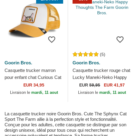
(5)
Goorin Bros.
Goorin Bros.
Casquette trucker marron
Casquette trucker rouge chat
pour enfant chat Curious Cat
Lucky Maneki-Neko Happy
Mini The Farm Goorin Bros.
Thoughts The Farm Goorin
EUR 34,95
EUR
59,95
EUR 41,97
Bros.
Livraison le
mardi, 11 aout
Livraison le
mardi, 11 aout
La casquette trucker noire Goorin Bros. Cute The Sphynx Cat
Sport The Farm allie à la perfection style et fonctionnalité.
Conçue pour les adultes, cette casquette se distingue par son
design unisexe, idéal pour tous ceux qui recherchent un
accessoire polyvalent et tendance. Sa forme trucker,