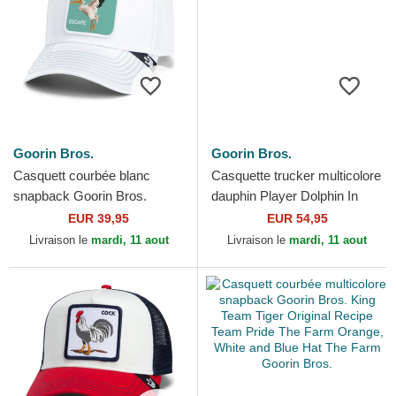
Goorin Bros.
Goorin Bros.
Casquett courbée blanc
Casquette trucker multicolore
snapback Goorin Bros.
dauphin Player Dolphin In
Pelican Bird Escape Not Into
The Element The Farm
EUR 39,95
EUR 54,95
Yoga Great Escape The...
Goorin Bros.
Livraison le
mardi, 11 aout
Livraison le
mardi, 11 aout