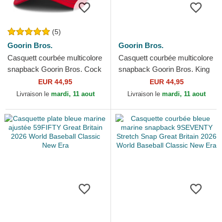
(5)
Goorin Bros.
Goorin Bros.
Casquett courbée multicolore
Casquett courbée multicolore
snapback Goorin Bros. Cock
snapback Goorin Bros. King
Team Rooster Original
Team Tiger Original Recipe
EUR 44,95
EUR 44,95
Recipe Team Pride...
Team Pride The...
Livraison le
mardi, 11 aout
Livraison le
mardi, 11 aout