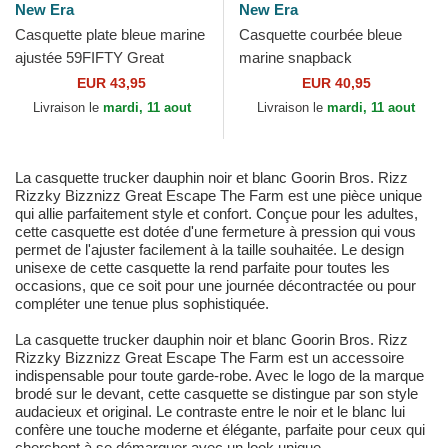
New Era
New Era
Casquette plate bleue marine
Casquette courbée bleue
ajustée 59FIFTY Great
marine snapback
Britain 2026 World Baseball
9SEVENTY Stretch Snap
EUR 43,95
EUR 40,95
Classic New Era
Great Britain 2026 World
Livraison le
mardi, 11 aout
Livraison le
mardi, 11 aout
Baseball...
La casquette trucker dauphin noir et blanc Goorin Bros. Rizz
Rizzky Bizznizz Great Escape The Farm est une pièce unique
qui allie parfaitement style et confort. Conçue pour les adultes,
cette casquette est dotée d'une fermeture à pression qui vous
permet de l'ajuster facilement à la taille souhaitée. Le design
unisexe de cette casquette la rend parfaite pour toutes les
occasions, que ce soit pour une journée décontractée ou pour
compléter une tenue plus sophistiquée.
La casquette trucker dauphin noir et blanc Goorin Bros. Rizz
Rizzky Bizznizz Great Escape The Farm est un accessoire
indispensable pour toute garde-robe. Avec le logo de la marque
brodé sur le devant, cette casquette se distingue par son style
audacieux et original. Le contraste entre le noir et le blanc lui
confère une touche moderne et élégante, parfaite pour ceux qui
cherchent à se démarquer avec un look unique.