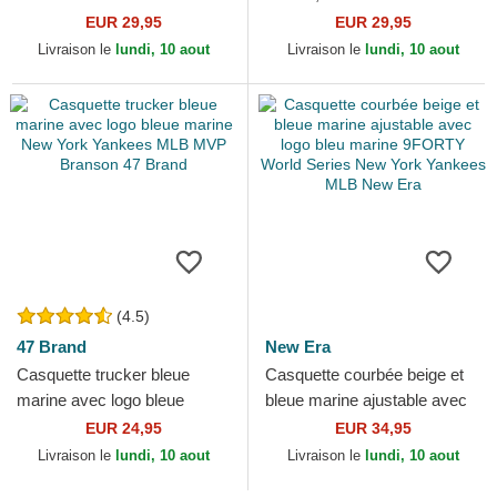
Waves HFT Coastal
Glide Smooth And Slow HFT
EUR 29,95
EUR 29,95
Coastal
Livraison le
lundi, 10 aout
Livraison le
lundi, 10 aout
(4.5)
47 Brand
New Era
Casquette trucker bleue
Casquette courbée beige et
marine avec logo bleue
bleue marine ajustable avec
marine New York Yankees
logo bleu marine 9FORTY
EUR 24,95
EUR 34,95
MLB MVP Branson 47 Brand
World Series New...
Livraison le
lundi, 10 aout
Livraison le
lundi, 10 aout