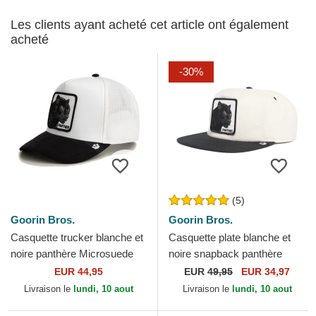
Les clients ayant acheté cet article ont également
acheté
-30%
(5)
Goorin Bros.
Goorin Bros.
Casquette trucker blanche et
Casquette plate blanche et
noire panthère Microsuede
noire snapback panthère
Black Panther The Farm
Black Panther Stealth
EUR 44,95
EUR
49,95
EUR 34,97
Goorin Bros.
Explorer The Farm Flats...
Livraison le
lundi, 10 aout
Livraison le
lundi, 10 aout