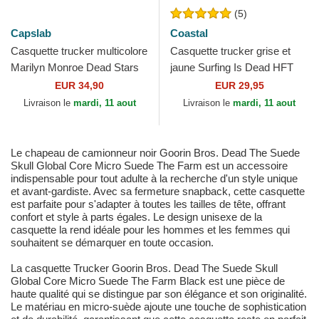
(5)
Capslab
Coastal
Casquette trucker multicolore
Casquette trucker grise et
Marilyn Monroe Dead Stars
jaune Surfing Is Dead HFT
Still Burn ART DEAD
Coastal
EUR 34,90
EUR 29,95
Famous Capslab
Livraison le
mardi, 11 aout
Livraison le
mardi, 11 aout
Le chapeau de camionneur noir Goorin Bros. Dead The Suede
Skull Global Core Micro Suede The Farm est un accessoire
indispensable pour tout adulte à la recherche d'un style unique
et avant-gardiste. Avec sa fermeture snapback, cette casquette
est parfaite pour s'adapter à toutes les tailles de tête, offrant
confort et style à parts égales. Le design unisexe de la
casquette la rend idéale pour les hommes et les femmes qui
souhaitent se démarquer en toute occasion.
La casquette Trucker Goorin Bros. Dead The Suede Skull
Global Core Micro Suede The Farm Black est une pièce de
haute qualité qui se distingue par son élégance et son originalité.
Le matériau en micro-suède ajoute une touche de sophistication