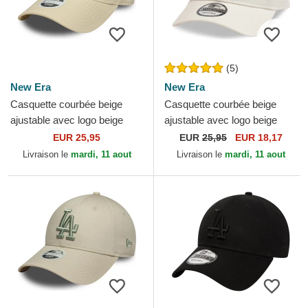
(5)
New Era
New Era
Casquette courbée beige
Casquette courbée beige
ajustable avec logo beige
ajustable avec logo beige
pour femme 9TWENTY
9TWENTY League Essential
EUR 25,95
EUR
25,95
EUR 18,17
League Essential Midi Los...
Los Angeles Dodgers...
Livraison le
mardi, 11 aout
Livraison le
mardi, 11 aout