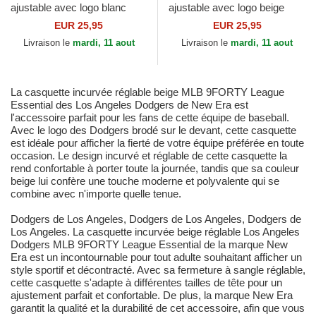
ajustable avec logo blanc
ajustable avec logo beige
9FORTY League Essential
9FORTY League Essential
EUR 25,95
EUR 25,95
Los Angeles Dodgers...
Poly New York Yankees...
Livraison le
mardi, 11 aout
Livraison le
mardi, 11 aout
La casquette incurvée réglable beige MLB 9FORTY League
Essential des Los Angeles Dodgers de New Era est
l'accessoire parfait pour les fans de cette équipe de baseball.
Avec le logo des Dodgers brodé sur le devant, cette casquette
est idéale pour afficher la fierté de votre équipe préférée en toute
occasion. Le design incurvé et réglable de cette casquette la
rend confortable à porter toute la journée, tandis que sa couleur
beige lui confère une touche moderne et polyvalente qui se
combine avec n'importe quelle tenue.
Dodgers de Los Angeles, Dodgers de Los Angeles, Dodgers de
Los Angeles. La casquette incurvée beige réglable Los Angeles
Dodgers MLB 9FORTY League Essential de la marque New
Era est un incontournable pour tout adulte souhaitant afficher un
style sportif et décontracté. Avec sa fermeture à sangle réglable,
cette casquette s'adapte à différentes tailles de tête pour un
ajustement parfait et confortable. De plus, la marque New Era
garantit la qualité et la durabilité de cet accessoire, afin que vous