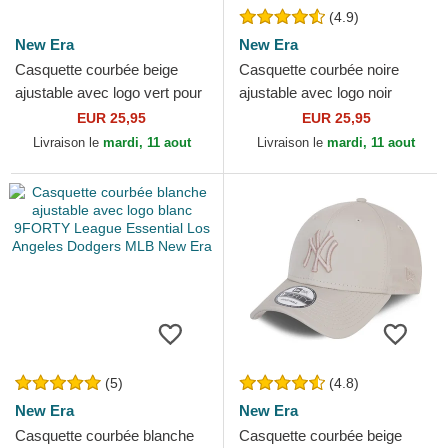
(4.9)
New Era
New Era
Casquette courbée beige
Casquette courbée noire
ajustable avec logo vert pour
ajustable avec logo noir
femme 9FORTY League
9FORTY League Essential
EUR 25,95
EUR 25,95
Essential Los Angeles...
Los Angeles Dodgers MLB...
Livraison le
mardi, 11 aout
Livraison le
mardi, 11 aout
(5)
(4.8)
New Era
New Era
Casquette courbée blanche
Casquette courbée beige