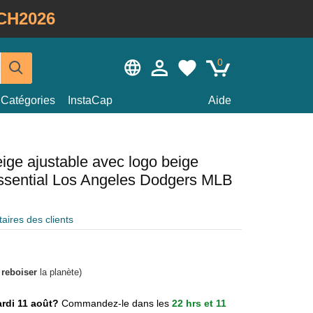
CH2026
0
Catégories
InstaCap
Aide
ige ajustable avec logo beige
ential Los Angeles Dodgers MLB
ires des clients
à
reboiser
la planète)
mardi 11 août?
Commandez-le dans les
22 hrs et 11