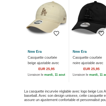
New Era
New Era
Casquette courbée
Casquette courbée
beige ajustable avec
noire ajustable avec
logo beige pour femme
logo noir 9TWENTY
EUR 25,95
EUR 25,95
9TWENTY League
League Essential Los
Livraison le
mardi, 11 aout
Livraison le
mardi, 11 a
Essential Midi Los...
Angeles Dodgers
MLB...
La casquette incurvée réglable avec logo beige Los
baseball. Avec son design unisexe, cette casquette es
assure un ajustement confortable et personnalisé pou