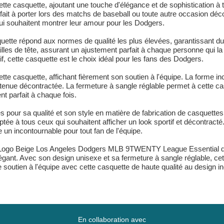
tte casquette, ajoutant une touche d'élégance et de sophistication à
fait à porter lors des matchs de baseball ou toute autre occasion déc
i souhaitent montrer leur amour pour les Dodgers.
tte répond aux normes de qualité les plus élevées, garantissant durab
illes de tête, assurant un ajustement parfait à chaque personne qui la
f, cette casquette est le choix idéal pour les fans des Dodgers.
tte casquette, affichant fièrement son soutien à l'équipe. La forme in
 tenue décontractée. La fermeture à sangle réglable permet à cette ca
nt parfait à chaque fois.
ur sa qualité et son style en matière de fabrication de casquettes, 
ptée à tous ceux qui souhaitent afficher un look sportif et décontrac
e un incontournable pour tout fan de l'équipe.
c Logo Beige Los Angeles Dodgers MLB 9TWENTY League Essential de 
légant. Avec son design unisexe et sa fermeture à sangle réglable, cet
e soutien à l'équipe avec cette casquette de haute qualité au design in
En collaboration avec