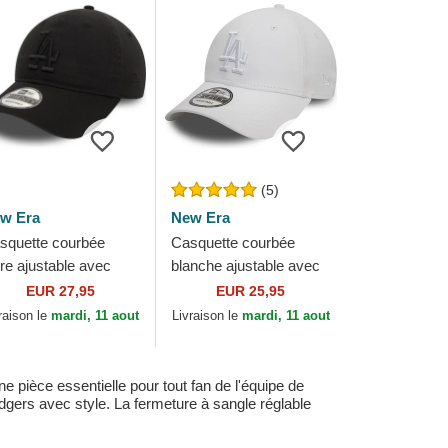
(5)
w Era
New Era
squette courbée
Casquette courbée
ire ajustable avec
blanche ajustable avec
go noir 9TWENTY
logo blanc 9FORTY
EUR 27,95
EUR 25,95
shed Los Angeles
League Essential Los
raison le
mardi, 11 aout
Livraison le
mardi, 11 aout
dgers MLB New Era
Angeles Dodgers...
ièce essentielle pour tout fan de l'équipe de
odgers avec style. La fermeture à sangle réglable