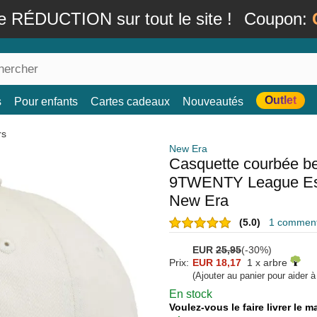
e RÉDUCTION sur tout le site !
Coupon:
Outlet
s
Pour enfants
Cartes cadeaux
Nouveautés
rs
New Era
Casquette courbée be
9TWENTY League Ess
New Era
(5.0)
1 commenta
EUR
25,95
(-30%)
Prix:
EUR 18,17
1 x arbre
(Ajouter au panier pour aider 
En stock
Voulez-vous le faire livrer le 