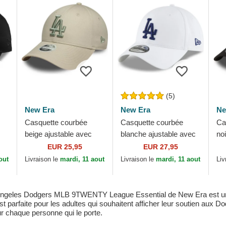
(5)
New Era
New Era
Ne
Casquette courbée
Casquette courbée
Ca
beige ajustable avec
blanche ajustable avec
no
logo vert pour femme
logo bleu 9TWENTY
lo
EUR 25,95
EUR 27,95
9FORTY League
Core Classic Los
Wa
out
Livraison le
mardi, 11 aout
Livraison le
mardi, 11 aout
Liv
Essential Los Angeles...
Angeles Dodgers
Do
MLB...
 Angeles Dodgers MLB 9TWENTY League Essential de New Era est une p
t parfaite pour les adultes qui souhaitent afficher leur soutien aux D
r chaque personne qui le porte.