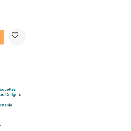
squettes
les Dodgers
ustable
Y