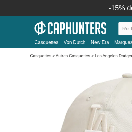
-15% d
Casquettes
Von Dutch
New Era
Marque
Casquettes
>
Autres Casquettes
>
Los Angeles Dodge