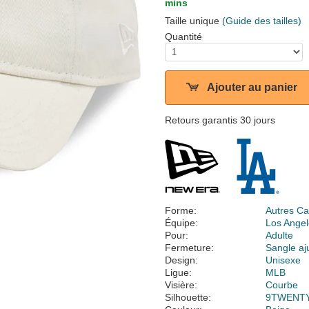
mins
Taille unique
(Guide des tailles)
Quantité
Ajouter au panier
Retours garantis 30 jours
Forme:
Autres Ca
Équipe:
Los Ange
Pour:
Adulte
Fermeture:
Sangle aj
Design:
Unisexe
Ligue:
MLB
Visière:
Courbe
Silhouette:
9TWENT