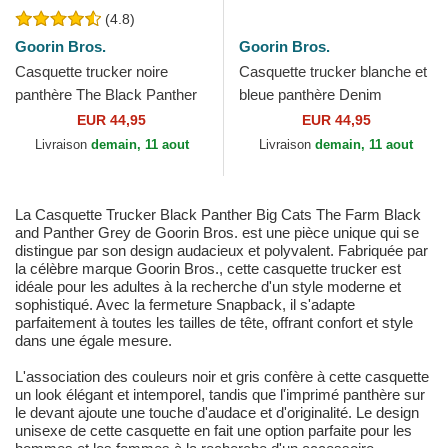
(4.8)
Goorin Bros.
Goorin Bros.
Casquette trucker noire
Casquette trucker blanche et
panthère The Black Panther
bleue panthère Denim
Core Combo The Farm
Panther The Farm Goorin
EUR 44,95
EUR 44,95
Goorin Bros.
Bros.
Livraison
demain, 11 aout
Livraison
demain, 11 aout
La Casquette Trucker Black Panther Big Cats The Farm Black
and Panther Grey de Goorin Bros. est une pièce unique qui se
distingue par son design audacieux et polyvalent. Fabriquée par
la célèbre marque Goorin Bros., cette casquette trucker est
idéale pour les adultes à la recherche d'un style moderne et
sophistiqué. Avec la fermeture Snapback, il s'adapte
parfaitement à toutes les tailles de tête, offrant confort et style
dans une égale mesure.
L'association des couleurs noir et gris confère à cette casquette
un look élégant et intemporel, tandis que l'imprimé panthère sur
le devant ajoute une touche d'audace et d'originalité. Le design
unisexe de cette casquette en fait une option parfaite pour les