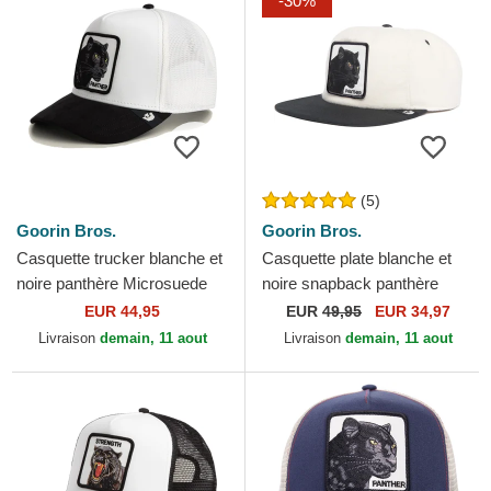
-30%
(5)
Goorin Bros.
Goorin Bros.
Casquette trucker blanche et
Casquette plate blanche et
noire panthère Microsuede
noire snapback panthère
Black Panther The Farm
Black Panther Stealth
EUR 44,95
EUR
49,95
EUR 34,97
Goorin Bros.
Explorer The Farm Flats...
Livraison
demain, 11 aout
Livraison
demain, 11 aout