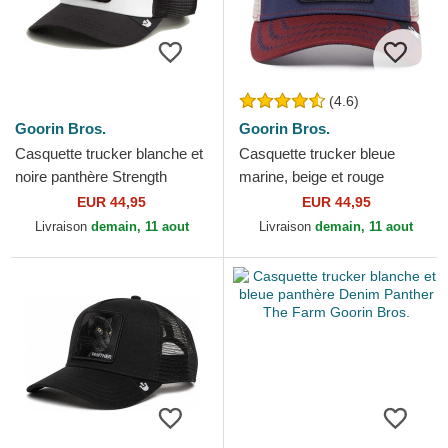
(4.6)
Goorin Bros.
Goorin Bros.
Casquette trucker blanche et
Casquette trucker bleue
noire panthère Strength
marine, beige et rouge
Panther The Farm Goorin
panthère The Panther The
EUR 44,95
EUR 44,95
Bros.
Farm Goorin Bros.
Livraison
demain, 11 aout
Livraison
demain, 11 aout