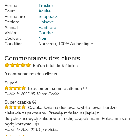
Forme:
Trucker
Pour:
Adulte
Fermeture:
Snapback
Design:
Unisexe
Animal:
Panthère
Visière:
Courbe
Couleur:
Noir
Condition:
Nouveau; 100% Authentique
Commentaires des clients
5 d'un total de 5 étoiles
9 commentaires des clients
Super!
Exactement comme attendu !!!
Publié le 2025-05-10 par Cedric
Super czapka 🤩
Czapka świetna dostawa szybka towar bardzo
ciekawie zapakowany. Prawdę mówiąc najlepiej z
dotychczasowych zakupów a trochę czapek mam. Polecam i sam
będę korzystał. 👍
Publié le 2025-01-04 par Robert