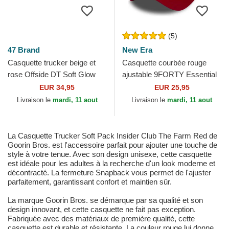
(5)
47 Brand
New Era
Casquette trucker beige et
Casquette courbée rouge
rose Offside DT Soft Glow
ajustable 9FORTY Essential
Script New York Yankees
Manchester United Football
EUR 34,95
EUR 25,95
MLB 47 Brand
Club New Era
Livraison le
mardi, 11 aout
Livraison le
mardi, 11 aout
La Casquette Trucker Soft Pack Insider Club The Farm Red de
Goorin Bros. est l'accessoire parfait pour ajouter une touche de
style à votre tenue. Avec son design unisexe, cette casquette
est idéale pour les adultes à la recherche d'un look moderne et
décontracté. La fermeture Snapback vous permet de l'ajuster
parfaitement, garantissant confort et maintien sûr.
La marque Goorin Bros. se démarque par sa qualité et son
design innovant, et cette casquette ne fait pas exception.
Fabriquée avec des matériaux de première qualité, cette
casquette est durable et résistante. La couleur rouge lui donne