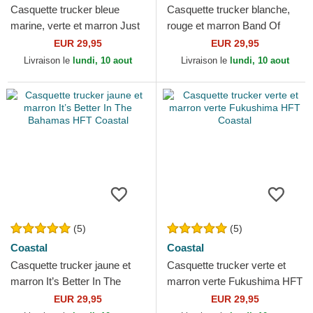
Casquette trucker bleue
Casquette trucker blanche,
marine, verte et marron Just
rouge et marron Band Of
Glide Smooth And Slow HFT
Weirdos HFT Coastal
EUR 29,95
EUR 29,95
Coastal
Livraison le
lundi, 10 aout
Livraison le
lundi, 10 aout
(5)
(5)
Coastal
Coastal
Casquette trucker jaune et
Casquette trucker verte et
marron It’s Better In The
marron verte Fukushima HFT
Bahamas HFT Coastal
Coastal
EUR 29,95
EUR 29,95